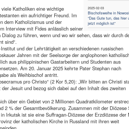
 viele Katholiken eine wichtige
2025-02-03
Bischofsweihe in Nowosi
estanten ein aufrichtiger Freund. Im
“Das Gute tun, das hier 
en dem Katholizismus und der
jetzt möglich ist”
em Interview mit Fides anlässlich seiner
en Dialog zu führen, wenn und wo wir sehen, dass wir durch d
t sind“.
Institut und der Lehrtätigkeit an verschiedenen russischen
Moskauer Jahren mit der Seelsorge der anglophonen katholisc
ich aus philippinischen Gastarbeitern und Studenten aus
nsetzen. Am 20. Januar 2025 kehrte Pater Stephan nach
be als Weihbischof antritt.
ecramus pro Christo“ (2 Kor 5,20): „Wir bitten an Christi sta
t der Jesuit und bezog sich dabei auf den Inhalt des zweiten
.
sich über ein Gebiet von 2 Millionen Quadratkilometer erstrec
 rund 2 % der Gesamtbevölkerung. Zusammen mit der Diözese 
n Irkutsk ist sie eine Suffragan-Diözese der Erzdiözese der 
rovinz der katholischen Kirche in Russland mit ihren weit
emeinden.