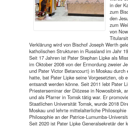
in der K
zum Bisc
den Jes
zum Weih
von Nowo
Titulars
Verklärung wird von Bischof Joseph Werth gelei
katholischen Strukturen in Russland im Jahr 19
Seit 17 Jahren ist Pater Stephan Lipke als Mis
im Oktober 2008 von der Ermordung zweier Jes
und Pater Victor Betancourt) in Moskau durch 
hatte, bat Pater Lipke seine Vorgesetzten, ob 
entsandt werden könne. Seit 2011 lebt Pater L
Priesterseminar der Diözese in Nowosibirsk, a
und als Pfarrer in Tomsk tätig war. Er promovie
Staatlichen Universität Tomsk, wurde 2018 Dire
Moskau und lehrte mittelalterliche Philosophi
Philosophie an der Patrice-Lumumba-Universitä
Seit 2020 ist Pater Lipke Generalsekretär der 