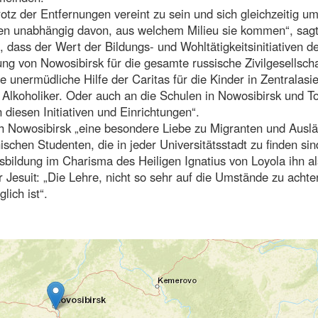
rotz der Entfernungen vereint zu sein und sich gleichzeitig u
n unabhängig davon, aus welchem Milieu sie kommen“, sagt
 dass der Wert der Bildungs- und Wohltätigkeitsinitiativen d
ung von Nowosibirsk für die gesamte russische Zivilgesellsch
 unermüdliche Hilfe der Caritas für die Kinder in Zentralasi
r Alkoholiker. Oder auch an die Schulen in Nowosibirsk und T
diesen Initiativen und Einrichtungen“.
ch Nowosibirsk „eine besondere Liebe zu Migranten und Ausl
schen Studenten, die in jeder Universitätsstadt zu finden sin
bildung im Charisma des Heiligen Ignatius von Loyola ihn al
er Jesuit: „Die Lehre, nicht so sehr auf die Umstände zu achte
lich ist“.