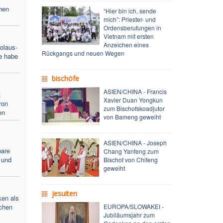
chen
“Hier bin ich, sende
mich”: Priester- und
Ordensberufungen in
Vietnam mit ersten
Anzeichen eines
olaus-
Rückgangs und neuen Wegen
e habe
bischöfe
ASIEN/CHINA - Francis
:
Xavier Duan Yongkun
von
zum Bischofskoadjutor
en
von Bameng geweiht
ASIEN/CHINA - Joseph
bare
Chang Yanfeng zum
 und
Bischof von Chifeng
geweiht
jesuiten
ken als
schen
EUROPA/SLOWAKEI -
Jubiläumsjahr zum