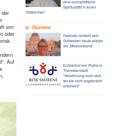
eine eucharistische
m
Spiritualität in euren
 der
Ortskirchen“
er
aft von
Ökumene
en oder
Deshalb versteht sich
omsk.
Schweden heute wieder
als „Missionsland“
ändern
d“. Auf
Erzbischof von Praha in
s
Theresienstadt:
n,
"Versöhnung auch dort,
wo sie nicht angebracht
erscheint"