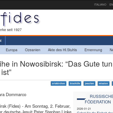
ITALIANO
EN
rke seit 1927
N
Europa
Ozeanien
Akte des Hl.Stuhls
Ernennung
N
e in Nowosibirsk: “Das Gute tun
ist”
ortskirchen
bischöfe
jesuiten
mission
ara Dommarco
RUSSISCH
FÖDERATION
rsk (Fides) - Am Sonntag, 2. Februar,
2026-01-21
r deutsche Jesuit Pater Stephan Lipke
Gebet für die Einheit der