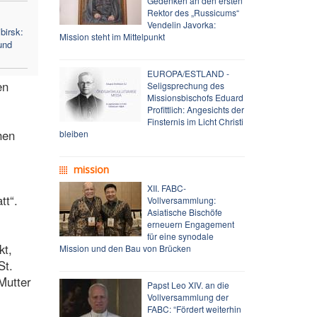
Gedenken an den ersten
Rektor des „Russicums“
Vendelin Javorka:
birsk:
Mission steht im Mittelpunkt
und
EUROPA/ESTLAND -
en
Seligsprechung des
Missionsbischofs Eduard
Profittlich: Angesichts der
Finsternis im Licht Christi
hen
bleiben
mission
XII. FABC-
tt“.
Vollversammlung:
Asiatische Bischöfe
erneuern Engagement
für eine synodale
kt,
Mission und den Bau von Brücken
St.
Mutter
Papst Leo XIV. an die
Vollversammlung der
FABC: “Fördert weiterhin