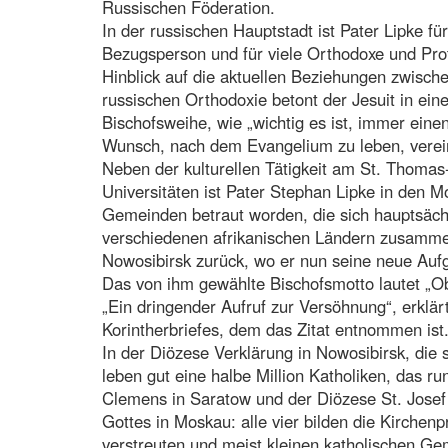
Russischen Föderation.
In der russischen Hauptstadt ist Pater Lipke für
Bezugsperson und für viele Orthodoxe und Prot
Hinblick auf die aktuellen Beziehungen zwisch
russischen Orthodoxie betont der Jesuit in ein
Bischofsweihe, wie „wichtig es ist, immer ein
Wunsch, nach dem Evangelium zu leben, verein
Neben der kulturellen Tätigkeit am St. Thomas-
Universitäten ist Pater Stephan Lipke in den 
Gemeinden betraut worden, die sich hauptsächl
verschiedenen afrikanischen Ländern zusamme
Nowosibirsk zurück, wo er nun seine neue Aufga
Das von ihm gewählte Bischofsmotto lautet „Obs
„Ein dringender Aufruf zur Versöhnung“, erklär
Korintherbriefes, dem das Zitat entnommen ist
In der Diözese Verklärung in Nowosibirsk, die 
leben gut eine halbe Million Katholiken, das
Clemens in Saratow und der Diözese St. Josef i
Gottes in Moskau: alle vier bilden die Kirchenp
verstreuten und meist kleinen katholischen G