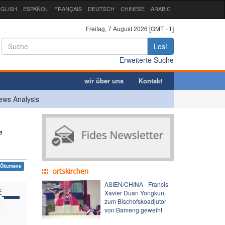
GLISH
ESPAÑOL
FRANÇAIS
DEUTSCH
CHINESE
ARABIC
Freitag, 7 August 2026 [GMT +1]
Los!
Erweiterte Suche
wir über uns
Kontakt
ews Analysis
,
Ökumene
ortskirchen
ASIEN/CHINA - Francis
E
Xavier Duan Yongkun
zum Bischofskoadjutor
von Bameng geweiht