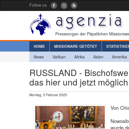
Follow us
Presseorgan der Päpstlichen Missionswe
HOME
MISSIONARE GETÖTET
STATISTIKE
News
Vatikan
Afrika
Asien
Amerika
RUSSLAND - Bischofsweih
das hier und jetzt möglich 
Montag, 3 Februar 2025
Von Chi
Nowosibi
wurde de