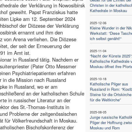
athedrale der Verklärung in Nowosibirsk
Christen in der katholis
Kathedrale in Moskau
hof geweiht. Papst Franziskus hatte
uiten Lipke am 12. September 2024
2025-12-06
bischof der Diözese der Verklärung
Kleine Wunder in der Nik
sibirsk ernannt und ihm den
Werkstatt: “Diese Tasch
itz von Arena verliehen. Die Diözese
ich selbst genäht!“
tet, der seit der Erneuerung der
2025-11-04
91 im Amt ist.
“Nacht der Künste 2025”
sionar in Russland tätig. Nachdem er
Katholische Kathedrale 
uitenpriester (Pater Otto Messmer
Moskau öffnet ihre Pfort
einen Psychiatriepatienten erfahren
er in die Mission nach Russland
2025-10-18
Katholische Pilger aus
ipke in Russland, wo er am
Russland in Rom: “Kost
nschließend an der katholischen Schule
Steine für die Ortskirche
rte in russischer Literatur an der
für die Weltkirche”
ktor des St.-Thomas-Instituts in
2025-08-05
e und Probleme der zeitgenössischen
Junge russische Katholi
t für Völkerfreundschaft in Moskau.
Pilger der Hoffnung zwi
katholischen Bischofskonferenz der
Moskau und Rom