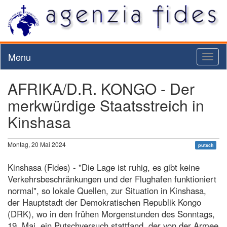
Menu
Toggl
naviga
AFRIKA/D.R. KONGO - Der
merkwürdige Staatsstreich in
Kinshasa
Montag, 20 Mai 2024
putsch
Kinshasa (Fides) - "Die Lage ist ruhig, es gibt keine
Verkehrsbeschränkungen und der Flughafen funktioniert
normal", so lokale Quellen, zur Situation in Kinshasa,
der Hauptstadt der Demokratischen Republik Kongo
(DRK), wo in den frühen Morgenstunden des Sonntags,
19. Mai, ein Putschversuch stattfand, der von der Armee