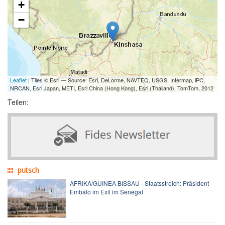
+
−
Leaflet
| Tiles © Esri — Source: Esri, DeLorme, NAVTEQ, USGS, Intermap, iPC,
NRCAN, Esri Japan, METI, Esri China (Hong Kong), Esri (Thailand), TomTom, 2012
Teilen:
putsch
AFRIKA/GUINEA BISSAU - Staatsstreich: Präsident
Embalo im Exil im Senegal