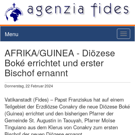
Menu
Toggl
naviga
AFRIKA/GUINEA - Diözese
Boké errichtet und erster
Bischof ernannt
Donnerstag, 22 Februar 2024
Vatikanstadt (Fides) – Papst Franziskus hat auf einem
Teilgebiet der Erzdiözse Conakry die neue Diözese Boké
(Guinea) errichtet und den bisherigen Pfarrer der
Gemeinde St. Augustin in Taouyah, Pfarrer Moïse
Tinguiano aus dem Klerus von Conakry zum ersten
Bischof der neuen Diözese ernannt.