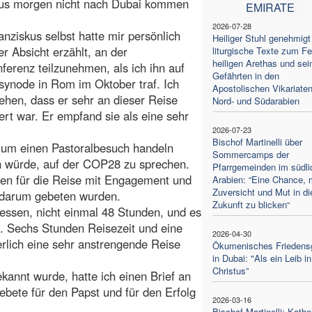
kus morgen nicht nach Dubai kommen
EMIRATE
2026-07-28
anziskus selbst hatte mir persönlich
Heiliger Stuhl genehmigt
er Absicht erzählt, an der
liturgische Texte zum Fe
heiligen Arethas und sei
ferenz teilzunehmen, als ich ihn auf
Gefährten in den
synode in Rom im Oktober traf. Ich
Apostolischen Vikariate
ehen, dass er sehr an dieser Reise
Nord- und Südarabien
iert war. Er empfand sie als eine sehr
2026-07-23
Bischof Martinelli über
t um einen Pastoralbesuch handeln
Sommercamps der
n würde, auf der COP28 zu sprechen.
Pfarrgemeinden im südli
gen für die Reise mit Engagement und
Arabien: “Eine Chance, 
Zuversicht und Mut in di
r darum gebeten wurden.
Zukunft zu blicken“
ssen, nicht einmal 48 Stunden, und es
n. Sechs Stunden Reisezeit und eine
2026-04-30
rlich eine sehr anstrengende Reise
Ökumenisches Friedens
in Dubai: "Als ein Leib in
Christus”
kannt wurde, hatte ich einen Brief an
bete für den Papst und für den Erfolg
2026-03-16
Bischof Martinelli: Katho