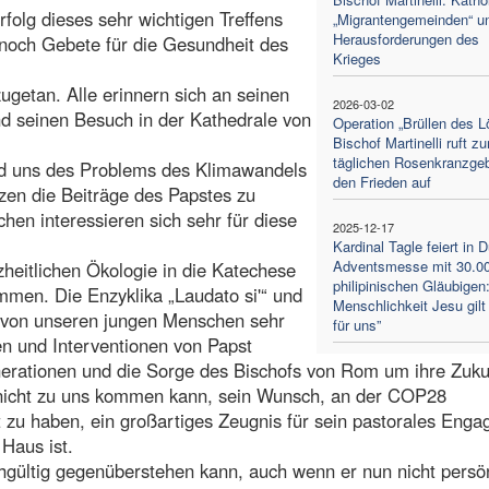
rfolg dieses sehr wichtigen Treffens
„Migrantengemeinden“ un
Herausforderungen des
noch Gebete für die Gesundheit des
Krieges
ugetan. Alle erinnern sich an seinen
2026-03-02
d seinen Besuch in der Kathedrale von
Operation „Brüllen des L
Bischof Martinelli ruft z
täglichen Rosenkranzgeb
ind uns des Problems des Klimawandels
den Frieden auf
tzen die Beiträge des Papstes zu
en interessieren sich sehr für diese
2025-12-17
Kardinal Tagle feiert in 
Adventsmesse mit 30.0
zheitlichen Ökologie in die Katechese
philipinischen Gläubigen:
men. Die Enzyklika „Laudato si'“ und
Menschlichkeit Jesu gilt
e von unseren jungen Menschen sehr
für uns”
en und Interventionen von Papst
erationen und die Sorge des Bischofs von Rom um ihre Zuku
t nicht zu uns kommen kann, sein Wunsch, an der COP28
t zu haben, ein großartiges Zeugnis für sein pastorales Eng
Haus ist.
hgültig gegenüberstehen kann, auch wenn er nun nicht persö