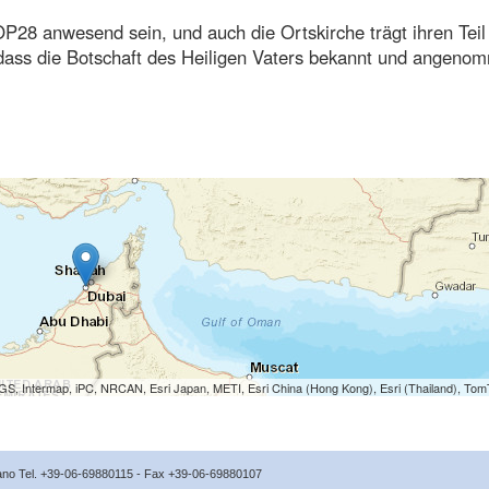
COP28 anwesend sein, und auch die Ortskirche trägt ihren Teil
, dass die Botschaft des Heiligen Vaters bekannt und angeno
S, Intermap, iPC, NRCAN, Esri Japan, METI, Esri China (Hong Kong), Esri (Thailand), To
icano Tel. +39-06-69880115 - Fax +39-06-69880107