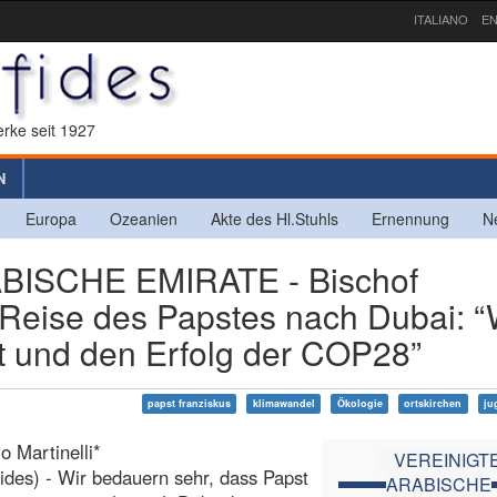
ITALIANO
EN
rke seit 1927
N
Europa
Ozeanien
Akte des Hl.Stuhls
Ernennung
N
ISCHE EMIRATE - Bischof
 Reise des Papstes nach Dubai: “
st und den Erfolg der COP28”
papst franziskus
klimawandel
Ökologie
ortskirchen
ju
o Martinelli*
VEREINIGT
ides) - Wir bedauern sehr, dass Papst
ARABISCHE