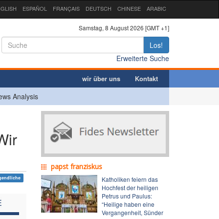
GLISH
ESPAÑOL
FRANÇAIS
DEUTSCH
CHINESE
ARABIC
Samstag, 8 August 2026 [GMT +1]
Los!
Erweiterte Suche
wir über uns
Kontakt
ews Analysis
Wir
papst franziskus
gendliche
Katholiken feiern das
Hochfest der heiligen
Petrus und Paulus:
E
“Heilige haben eine
Vergangenheit, Sünder