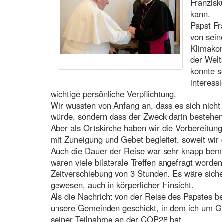
Franzis
kann.
Papst Fr
von sein
Klimakon
der Welt
konnte s
interess
wichtige persönliche Verpflichtung.
Wir wussten von Anfang an, dass es sich nich
würde, sondern dass der Zweck darin bestehe
Aber als Ortskirche haben wir die Vorbereitun
mit Zuneigung und Gebet begleitet, soweit wi
Auch die Dauer der Reise war sehr knapp beme
waren viele bilaterale Treffen angefragt worde
Zeitverschiebung von 3 Stunden. Es wäre siche
gewesen, auch in körperlicher Hinsicht.
Als die Nachricht von der Reise des Papstes be
unsere Gemeinden geschickt, in dem ich um Ge
seiner Teilnahme an der COP28 bat.