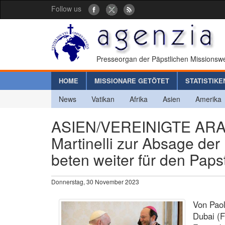
Follow us
Presseorgan der Päpstlichen Missionswe
HOME
MISSIONARE GETÖTET
STATISTIKE
News
Vatikan
Afrika
Asien
Amerika
ASIEN/VEREINIGTE ARAB
Martinelli zur Absage der
beten weiter für den Pap
Donnerstag, 30 November 2023
Von Paol
Dubai (F