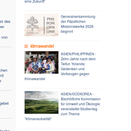
eine Zukunft“
Generalversammlung
st des
der Päpstlichen
ner
Missionswerke 2026
beginnt
n von
klimawandel
ASIEN/PHILIPPINEN -
Zehn Jahre nach dem
Taifun Yolanda:
Gedenken und
chen
Vorbeugen gegen
mit
Klimawandel
e
ASIEN/SÜDKOREA -
Bischöfliche Kommission
gebet
für Umwelt und Ökologie
veranstaltet Studientag
zum Thema
“Klimaneutralität”
lische