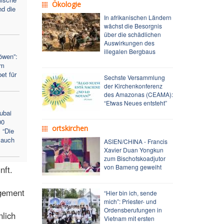
Ökologie
d die
In afrikanischen Ländern
wächst die Besorgnis
über die schädlichen
Auswirkungen des
illegalen Bergbaus
öwen”:
um
et für
Sechste Versammlung
der Kirchenkonferenz
des Amazonas (CEAMA):
“Etwas Neues entsteht”
Dubai
00
ortskirchen
 “Die
 auch
ASIEN/CHINA - Francis
Xavier Duan Yongkun
zum Bischofskoadjutor
von Bameng geweiht
nft.
agement
“Hier bin ich, sende
mich”: Priester- und
Ordensberufungen in
nlich
Vietnam mit ersten