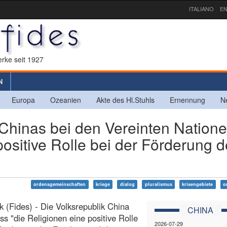
ITALIANO
EN
rke seit 1927
N
Europa
Ozeanien
Akte des Hl.Stuhls
Ernennung
N
Chinas bei den Vereinten Natione
ositive Rolle bei der Förderung 
ordensgemeinschaften
kriege
dialog
pluralismus
krisengebiete
o
 (Fides) - Die Volksrepublik China
CHINA
ass "die Religionen eine positive Rolle
2026-07-29