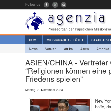
Follow us
Presseorgan der Päpstlichen Missionswe
HOME
MISSIONARE GETÖTET
STATISTIKE
News
Vatikan
Afrika
Asien
Amerika
ASIEN/CHINA - Vertreter 
“Religionen können eine p
Friedens spielen”
Montag, 20 November 2023
New York
hoffe, d