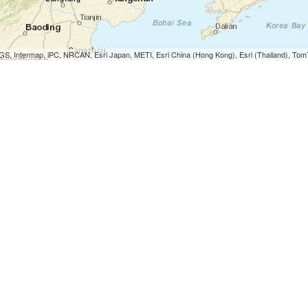
S, Intermap, iPC, NRCAN, Esri Japan, METI, Esri China (Hong Kong), Esri (Thailand), To