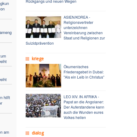
Rückgangs und neuen Wegen
ngkun
von
ASIEN/KOREA -
Religionsvertreter
unterzeichnen
Bameng
Vereinbarung zwischen
Staat und Religionen zur
Suizidprävention
zum
kriege
eiht
Ökumenisches
Friedensgebet in Dubai:
"Als ein Leib in Christus”
eiht
LEO XIV. IN AFRIKA -
 hilft
Papst an die Angolaner:
er
Der Auferstandene kann
auch die Wunden eures
Volkes heilen
en am
dialog