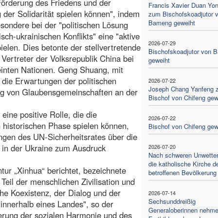
Förderung des Friedens und der
Francis Xavier Duan Yo
 der Solidarität spielen können", indem
zum Bischofskoadjutor 
Bameng geweiht
esondere bei der "politischen Lösung
isch-ukrainischen Konflikts" eine "aktive
2026-07-29
pielen. Dies betonte der stellvertretende
Bischofskoadjutor von 
 Vertreter der Volksrepublik China bei
geweiht
inten Nationen. Geng Shuang, mit
f die Erwartungen der politischen
2026-07-22
Joseph Chang Yanfeng 
gung von Glaubensgemeinschaften an der
Bischof von Chifeng gew
ine positive Rolle, die die
2026-07-22
historischen Phase spielen können,
Bischof von Chifeng gew
gen des UN-Sicherheitsrates über die
t in der Ukraine zum Ausdruck
2026-07-20
Nach schweren Unwettern
die katholische Kirche d
tur „Xinhua“ berichtet, bezeichnete
betroffenen Bevölkerung
Teil der menschlichen Zivilisation und
iche Koexistenz, der Dialog und der
2026-07-14
Sechsunddreißig
innerhalb eines Landes", so der
Generaloberinnen nehm
derung der sozialen Harmonie und des