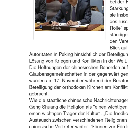
bei der 
Stärkung
sie insb
des russ
Rolle" s
ständige
den Vere
Blick au
Autoritäten in Peking hinsichtlich der Beteili
Lösung von Kriegen und Konflikten in der Welt.
Die Hoffnungen der chinesischen Behörden auf e
Glaubensgemeinschaften in der gegenwärtigen 
wurden am 17. November während der Beratun
Beteiligung der orthodoxen Kirchen am Konflik
gebracht.
Wie die staatliche chinesische Nachrichtenagen
Geng Shuang die Religion als "einen wichtigen 
einen wichtigen Träger der Kultur". „Die friedl
Austausch zwischen verschiedenen Religionen 
chinesische Vertreter weiter, "können zur För