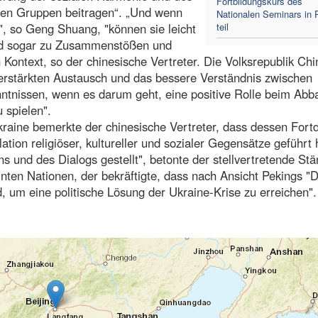
Fortbildungskurs des
en Gruppen beitragen“. „Und wenn
Nationalen Seminars in 
n", so Geng Shuang, "können sie leicht
teil
und sogar zu Zusammenstößen und
n Kontext, so der chinesische Vertreter. Die Volksrepublik Chi
verstärkten Austausch und das bessere Verständnis zwischen
ntnissen, wenn es darum geht, eine positive Rolle beim Abb
 spielen".
Ukraine bemerkte der chinesische Vertreter, dass dessen Fort
tion religiöser, kultureller und sozialer Gegensätze geführt 
s und des Dialogs gestellt", betonte der stellvertretende St
inten Nationen, der bekräftigte, dass nach Ansicht Pekings "D
 um eine politische Lösung der Ukraine-Krise zu erreichen".