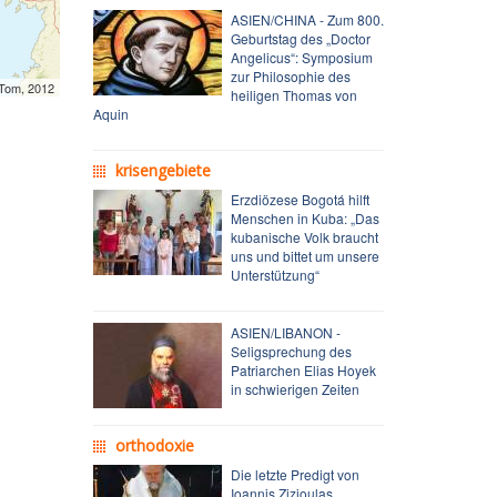
ASIEN/CHINA - Zum 800.
Geburtstag des „Doctor
Angelicus“: Symposium
zur Philosophie des
mTom, 2012
heiligen Thomas von
Aquin
krisengebiete
Erzdiözese Bogotá hilft
Menschen in Kuba: „Das
kubanische Volk braucht
uns und bittet um unsere
Unterstützung“
ASIEN/LIBANON -
Seligsprechung des
Patriarchen Elias Hoyek
in schwierigen Zeiten
orthodoxie
Die letzte Predigt von
Ioannis Zizioulas