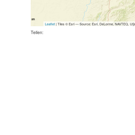
Leaflet
| Tiles © Esri — Source: Esri, DeLorme, NAVTEQ, USG
Teilen: