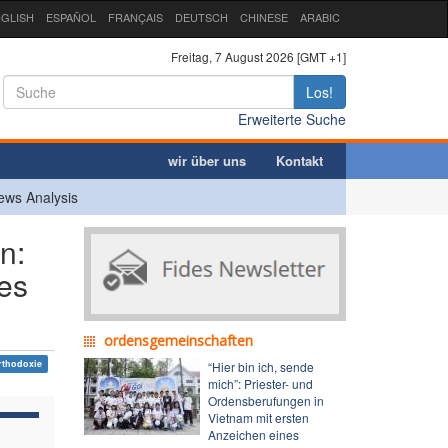
GLISH
ESPAÑOL
FRANÇAIS
DEUTSCH
CHINESE
ARABIC
Freitag, 7 August 2026 [GMT +1]
Los!
Erweiterte Suche
wir über uns
Kontakt
ews Analysis
n:
des
ordensgemeinschaften
rthodoxie
“Hier bin ich, sende
mich”: Priester- und
Ordensberufungen in
Vietnam mit ersten
Anzeichen eines