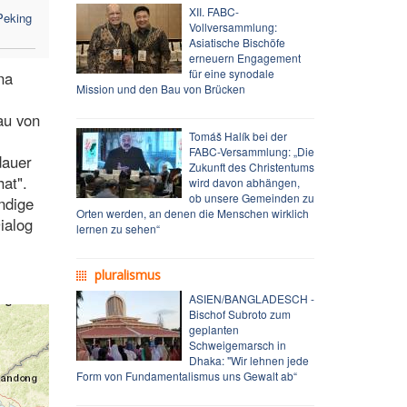
XII. FABC-
Peking
Vollversammlung:
Asiatische Bischöfe
erneuern Engagement
für eine synodale
na
Mission und den Bau von Brücken
au von
Tomáš Halík bei der
FABC-Versammlung: „Die
dauer
Zukunft des Christentums
hat".
wird davon abhängen,
ob unsere Gemeinden zu
ändige
Orten werden, an denen die Menschen wirklich
ialog
lernen zu sehen“
pluralismus
ASIEN/BANGLADESCH -
Bischof Subroto zum
geplanten
Schweigemarsch in
Dhaka: "Wir lehnen jede
Form von Fundamentalismus uns Gewalt ab“