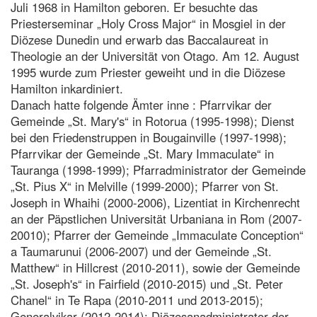
Juli 1968 in Hamilton geboren. Er besuchte das
Priesterseminar „Holy Cross Major“ in Mosgiel in der
Diözese Dunedin und erwarb das Baccalaureat in
Theologie an der Universität von Otago. Am 12. August
1995 wurde zum Priester geweiht und in die Diözese
Hamilton inkardiniert.
Danach hatte folgende Ämter inne : Pfarrvikar der
Gemeinde „St. Mary's“ in Rotorua (1995-1998); Dienst
bei den Friedenstruppen in Bougainville (1997-1998);
Pfarrvikar der Gemeinde „St. Mary Immaculate“ in
Tauranga (1998-1999); Pfarradministrator der Gemeinde
„St. Pius X“ in Melville (1999-2000); Pfarrer von St.
Joseph in Whaihi (2000-2006), Lizentiat in Kirchenrecht
an der Päpstlichen Universität Urbaniana in Rom (2007-
20010); Pfarrer der Gemeinde „Immaculate Conception“
a Taumarunui (2006-2007) und der Gemeinde „St.
Matthew“ in Hillcrest (2010-2011), sowie der Gemeinde
„St. Joseph's“ in Fairfield (2010-2015) und „St. Peter
Chanel“ in Te Rapa (2010-2011 und 2013-2015);
Generalvikar (2012-2014); Diözesanadministrator der