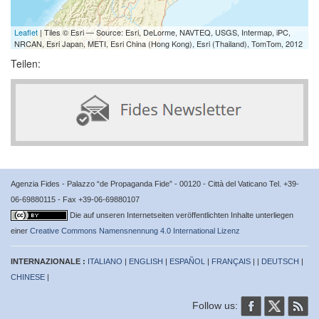
Leaflet
| Tiles © Esri — Source: Esri, DeLorme, NAVTEQ, USGS, Intermap, iPC,
NRCAN, Esri Japan, METI, Esri China (Hong Kong), Esri (Thailand), TomTom, 2012
Teilen:
Agenzia Fides - Palazzo “de Propaganda Fide” - 00120 - Città del Vaticano Tel. +39-
06-69880115 - Fax +39-06-69880107
Die auf unseren Internetseiten veröffentlichten Inhalte unterliegen
einer
Creative Commons Namensnennung 4.0 International Lizenz
INTERNAZIONALE :
ITALIANO
|
ENGLISH
|
ESPAÑOL
|
FRANÇAIS
| |
DEUTSCH
|
CHINESE
|
Follow us: