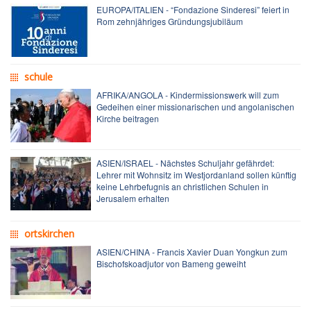
EUROPA/ITALIEN - “Fondazione Sinderesi” feiert in
Rom zehnjähriges Gründungsjubiläum
schule
AFRIKA/ANGOLA - Kindermissionswerk will zum
Gedeihen einer missionarischen und angolanischen
Kirche beitragen
ASIEN/ISRAEL - Nächstes Schuljahr gefährdet:
Lehrer mit Wohnsitz im Westjordanland sollen künftig
keine Lehrbefugnis an christlichen Schulen in
Jerusalem erhalten
ortskirchen
ASIEN/CHINA - Francis Xavier Duan Yongkun zum
Bischofskoadjutor von Bameng geweiht