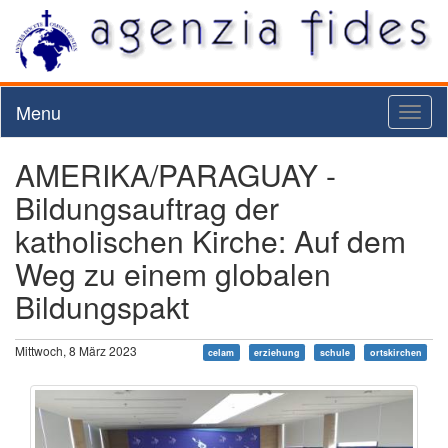
Menu
Toggl
naviga
AMERIKA/PARAGUAY -
Bildungsauftrag der
katholischen Kirche: Auf dem
Weg zu einem globalen
Bildungspakt
Mittwoch, 8 März 2023
celam
erziehung
schule
ortskirchen