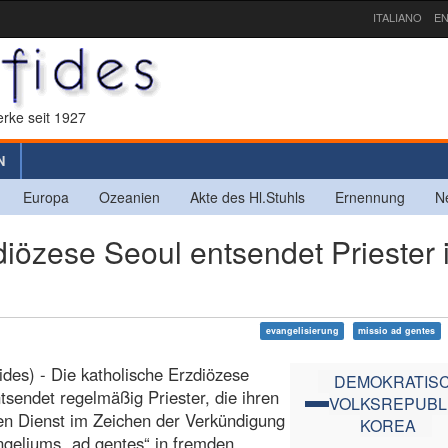
ITALIANO
EN
rke seit 1927
N
Europa
Ozeanien
Akte des Hl.Stuhls
Ernennung
N
zese Seoul entsendet Priester 
evangelisierung
missio ad gentes
ides) - Die katholische Erzdiözese
DEMOKRATIS
tsendet regelmäßig Priester, die ihren
VOLKSREPUBL
en Dienst im Zeichen der Verkündigung
KOREA
geliums „ad gentes“ in fremden