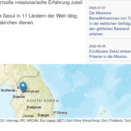
tvolle missionarische Erfahrung zuteil
2023-07-07
Die Missions-
e Seoul in 11 Ländern der Welt tätig,
Benediktinerinnen von Tu
skirchen dienen.
In der weltlichen Verfolg
den göttlichen Beistand
erfahren
2022-05-05
Erzdiözese Seoul entse
Priester in die Mission
S, Intermap, iPC, NRCAN, Esri Japan, METI, Esri China (Hong Kong), Esri (Thailand), To