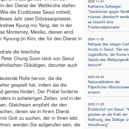
2025-11-21
in den Dienst der Weltkirche stellen
Katharina Zellweger:
Wie die Erzdiözese Seoul mitteilt,
"Sanktionen gegen Nord
müssen überdacht werd
ieses Jahr zwei Diözesanpriester,
es braucht eine
Andrew Kyung-mo Yang, der in der
Friedensdiplomatie“
se Monterrey, Mexiko, dienen wird,
r Kyoung-jin Kim, der für den Dienst in
2024-11-20
Reliquie des seligen Car
Acutis in Seoul: “Der ers
rale die feierliche
Jugendliche, der Korea 
 Peter Chung Soon-taick von Seoul
Geiste des Weltjungend
atholischen Gläubigen, darunter auch
besucht"
2024-04-24
eutende Rolle hervor, die die
Nationaldirektor der
eher gespielt hat, indem sie die
Päpstlichen Missionswe
 gentes fördert. Der Prälat forderte
ernannt
nders in schwierigen Zeiten, und in der
en. Gleichsam empfahl der den
2023-11-25
Erzbischof von Seoul: "
schen, denen sie in ihrem Dienst
glauben an die Kraft der
it Gott zu suchen, der in ihnen lebt.
Hoffnung, des Dialogs u
hren, werden Sie aufgerufen sein, die
Versöhnung”