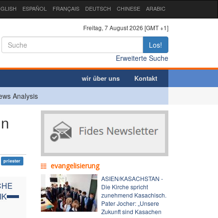
GLISH
ESPAÑOL
FRANÇAIS
DEUTSCH
CHINESE
ARABIC
Freitag, 7 August 2026 [GMT +1]
Los!
Erweiterte Suche
wir über uns
Kontakt
ews Analysis
in
priester
evangelisierung
ASIEN/KASACHSTAN -
CHE
Die Kirche spricht
IK
zunehmend Kasachisch.
Pater Jocher: „Unsere
Zukunft sind Kasachen