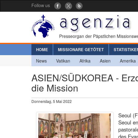
Follow us
Presseorgan der Päpstlichen Missionswe
HOME
MISSIONARE GETÖTET
STATISTIKE
News
Vatikan
Afrika
Asien
Amerika
ASIEN/SÜDKOREA - Erzdiö
die Mission
Donnerstag, 5 Mai 2022
Seoul (F
Seoul en
pastoral
des Evan