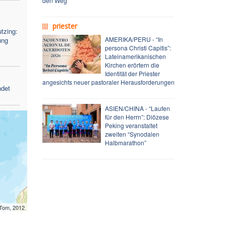
den Weg
priester
tzing:
AMERIKA/PERU - “In
ung
persona Christi Capitis”:
Lateinamerikanischen
Kirchen erörtern die
Identität der Priester
angesichts neuer pastoraler Herausforderungen
ndet
ASIEN/CHINA - “Laufen
für den Herrn”: Diözese
Peking veranstaltet
zweiten “Synodalen
Halbmarathon”
mTom, 2012