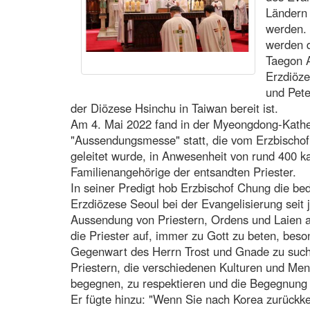
Ländern 
werden. 
werden d
Taegon 
Erzdiöze
und Pete
der Diözese Hsinchu in Taiwan bereit ist.
Am 4. Mai 2022 fand in der Myeongdong-Kathed
"Aussendungsmesse" statt, die vom Erzbischof
geleitet wurde, in Anwesenheit von rund 400 k
Familienangehörige der entsandten Priester.
In seiner Predigt hob Erzbischof Chung die bed
Erzdiözese Seoul bei der Evangelisierung seit j
Aussendung von Priestern, Ordens und Laien ad
die Priester auf, immer zu Gott zu beten, beso
Gegenwart des Herrn Trost und Gnade zu such
Priestern, die verschiedenen Kulturen und Men
begegnen, zu respektieren und die Begegnung m
Er fügte hinzu: "Wenn Sie nach Korea zurückke