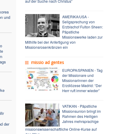
auf der Suche nach Christus“
korea
AMERIKA/USA -
en und
Seligsprechung von
Erzbischof Fulton Sheen:
Päpstliche
Missionswerke laden zur
Mithilfe bei der Anfertigung von
lo
Missionsrosenkränzen ein
te
im
tags
missio ad gentes
EUROPA/SPANIEN - Tag
der Missionare und
Missionarinnen der
Erzdiözese Madrid: “Der
rke
Herr ruft immer wieder”
VATIKAN - Päpstliche
Missionsunion bringt im
Wir
Rahmen des Heiligen
Jahres mehrsprachige
nd der
missionswissenschaftliche Online-Kurse auf