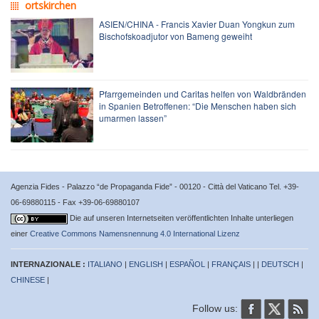
ortskirchen
ASIEN/CHINA - Francis Xavier Duan Yongkun zum
Bischofskoadjutor von Bameng geweiht
Pfarrgemeinden und Caritas helfen von Waldbränden
in Spanien Betroffenen: “Die Menschen haben sich
umarmen lassen”
Agenzia Fides - Palazzo “de Propaganda Fide” - 00120 - Città del Vaticano Tel. +39-
06-69880115 - Fax +39-06-69880107
Die auf unseren Internetseiten veröffentlichten Inhalte unterliegen
einer
Creative Commons Namensnennung 4.0 International Lizenz
INTERNAZIONALE :
ITALIANO
|
ENGLISH
|
ESPAÑOL
|
FRANÇAIS
| |
DEUTSCH
|
CHINESE
|
Follow us: