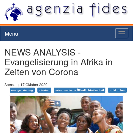
Menu
Toggl
naviga
NEWS ANALYSIS -
Evangelisierung in Afrika in
Zeiten von Corona
Samstag, 17 Oktober 2020
evangelisierung
mission
missionarische Öffentlichkeitsarbeit
ortskirchen