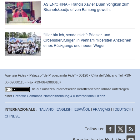
ASIEN/CHINA - Francis Xavier Duan Yongkun zum
Bischofskoadjutor von Bameng geweiht
“Hier bin ich, sende mich”: Priester- und
Ordensberufungen in Vietnam mit ersten Anzeichen
eines Rückgangs und neuen Wegen
Agenzia Fides - Palazzo “de Propaganda Fide” - 00120 - Città del Vaticano Tel. +39-
06-69880115 - Fax +39-06-69880107
Die auf unseren Internetseiten veröffentlichten Inhalte unterliegen
einer
Creative Commons Namensnennung 4.0 International Lizenz
INTERNAZIONALE :
ITALIANO
|
ENGLISH
|
ESPAÑOL
|
FRANÇAIS
| |
DEUTSCH
|
CHINESE
|
Follow us:
Koordinator der Redaktion