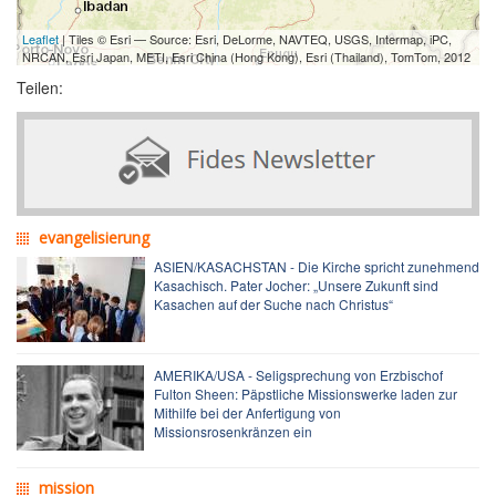
Leaflet
| Tiles © Esri — Source: Esri, DeLorme, NAVTEQ, USGS, Intermap, iPC,
NRCAN, Esri Japan, METI, Esri China (Hong Kong), Esri (Thailand), TomTom, 2012
Teilen:
evangelisierung
ASIEN/KASACHSTAN - Die Kirche spricht zunehmend
Kasachisch. Pater Jocher: „Unsere Zukunft sind
Kasachen auf der Suche nach Christus“
AMERIKA/USA - Seligsprechung von Erzbischof
Fulton Sheen: Päpstliche Missionswerke laden zur
Mithilfe bei der Anfertigung von
Missionsrosenkränzen ein
mission