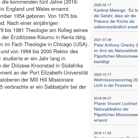
ür die kommenden fünf Jahre (2016-
2026-02-17
 in England und Wales ernannt.
Kardinal Marengo: “Es b
ember 1954 geboren. Von 1975 bis
die Gefahr, dass wir die
Präsenz der Kirche als
nd. Nach einer einjährigen
selbstverständlich anse
79 bis 1981 Theologie am Kolleg seines
 der Erzdiözese Kisumu in Kenia tätig.
2021-07-09
m im Fach Theologie in Chicago (USA).
Pater Anthony Chantry 
 und von 1994 bis 2000 Rektor des
im Amt als Nationaldirek
Päpstlichen Missionswe
 studierte er ein Jahr lang in
bestätigt
n der Diözese Kroonstad in Südafrika
ement an der Port Elizabeth-Universität
2020-10-17
loberen der Mill Hill Missionare
Weltmissionssonntag 20
Licht in der Finsternis
5 verbrachte er ein Sabbatjahr bei der
2018-06-07
Pfarrer Vincent Lockhar
Nationaldirektor der
Päpstlichen Missionswe
ernannt
2016-11-23