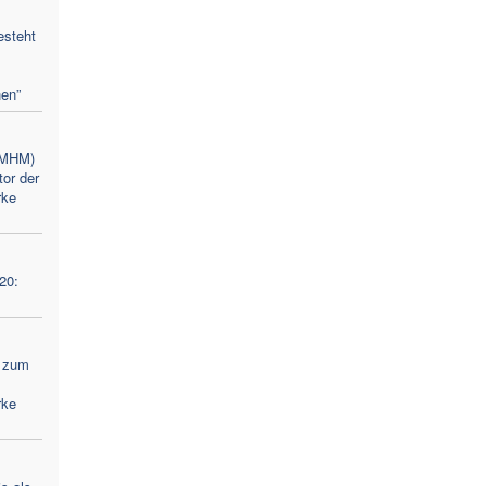
esteht
hen”
(MHM)
tor der
rke
20:
t zum
rke