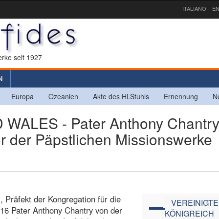
ITALIANO
EN
rke seit 1927
N
Europa
Ozeanien
Akte des Hl.Stuhls
Ernennung
N
ALES - Pater Anthony Chantr
r der Päpstlichen Missionswerke
, Präfekt der Kongregation für die
VEREINIGTE
016 Pater Anthony Chantry von der
KÖNIGREICH