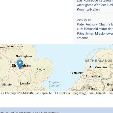
Das konsequente Zeugni
wichtigster Wert der kirc
Kommunikation
2016-09-28
Pater Anthony Chantry
zum Nationaldirektor der
Päpstlichen Missionswe
ernannt
S, Intermap, iPC, NRCAN, Esri Japan, METI, Esri China (Hong Kong), Esri (Thailand), To
icano Tel. +39-06-69880115 - Fax +39-06-69880107