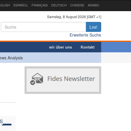
GLISH
ESPAÑOL
FRANÇAIS
DEUTSCH
CHINESE
ARABIC
Samstag, 8 August 2026 [GMT +1]
Los!
Erweiterte Suche
wir über uns
Kontakt
ews Analysis
y
S