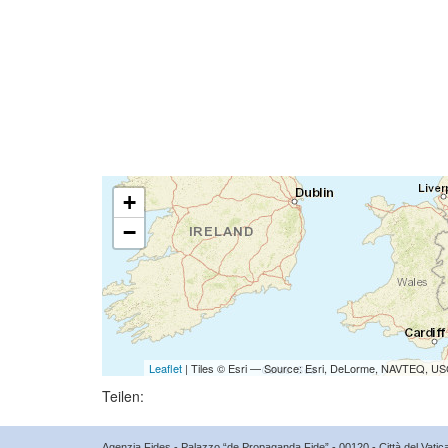
+
−
Leaflet
| Tiles © Esri — Source: Esri, DeLorme, NAVTEQ, USG
Teilen:
Agenzia Fides - Palazzo “de Propaganda Fide” - 00120 - Città del Vat