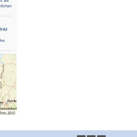
s als
hlichen
 MHM
rke
mTom, 2012