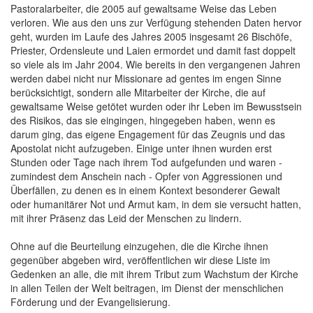
Pastoralarbeiter, die 2005 auf gewaltsame Weise das Leben
verloren. Wie aus den uns zur Verfügung stehenden Daten hervor
geht, wurden im Laufe des Jahres 2005 insgesamt 26 Bischöfe,
Priester, Ordensleute und Laien ermordet und damit fast doppelt
so viele als im Jahr 2004. Wie bereits in den vergangenen Jahren
werden dabei nicht nur Missionare ad gentes im engen Sinne
berücksichtigt, sondern alle Mitarbeiter der Kirche, die auf
gewaltsame Weise getötet wurden oder ihr Leben im Bewusstsein
des Risikos, das sie eingingen, hingegeben haben, wenn es
darum ging, das eigene Engagement für das Zeugnis und das
Apostolat nicht aufzugeben. Einige unter ihnen wurden erst
Stunden oder Tage nach ihrem Tod aufgefunden und waren -
zumindest dem Anschein nach - Opfer von Aggressionen und
Überfällen, zu denen es in einem Kontext besonderer Gewalt
oder humanitärer Not und Armut kam, in dem sie versucht hatten,
mit ihrer Präsenz das Leid der Menschen zu lindern.
Ohne auf die Beurteilung einzugehen, die die Kirche ihnen
gegenüber abgeben wird, veröffentlichen wir diese Liste im
Gedenken an alle, die mit ihrem Tribut zum Wachstum der Kirche
in allen Teilen der Welt beitragen, im Dienst der menschlichen
Förderung und der Evangelisierung.