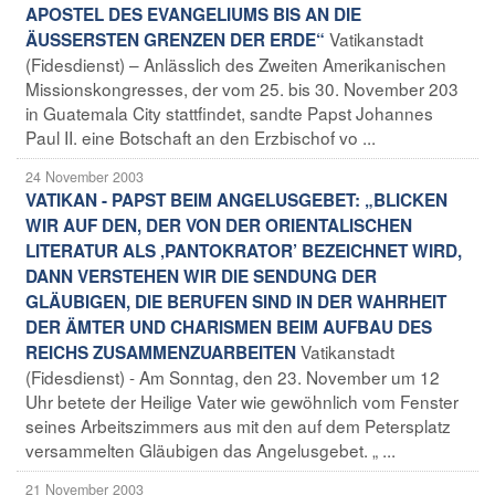
APOSTEL DES EVANGELIUMS BIS AN DIE
Vatikanstadt
ÄUSSERSTEN GRENZEN DER ERDE“
(Fidesdienst) – Anlässlich des Zweiten Amerikanischen
Missionskongresses, der vom 25. bis 30. November 203
in Guatemala City stattfindet, sandte Papst Johannes
Paul II. eine Botschaft an den Erzbischof vo ...
24 November 2003
VATIKAN - PAPST BEIM ANGELUSGEBET: „BLICKEN
WIR AUF DEN, DER VON DER ORIENTALISCHEN
LITERATUR ALS ‚PANTOKRATOR’ BEZEICHNET WIRD,
DANN VERSTEHEN WIR DIE SENDUNG DER
GLÄUBIGEN, DIE BERUFEN SIND IN DER WAHRHEIT
DER ÄMTER UND CHARISMEN BEIM AUFBAU DES
Vatikanstadt
REICHS ZUSAMMENZUARBEITEN
(Fidesdienst) - Am Sonntag, den 23. November um 12
Uhr betete der Heilige Vater wie gewöhnlich vom Fenster
seines Arbeitszimmers aus mit den auf dem Petersplatz
versammelten Gläubigen das Angelusgebet. „ ...
21 November 2003