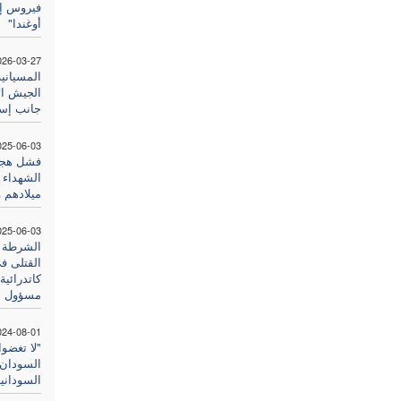
فيروس إي
أوغندا"
026-03-27
المسياني
الجيش ال
جانب إسر
025-06-03
فشل هجوم
الشهداء 
ميلادهم 
025-06-03
الشرطة ا
القتلى ف
كاتدرائي
مسؤول عن
024-08-01
"لا تغضو
السودان"
السودانية