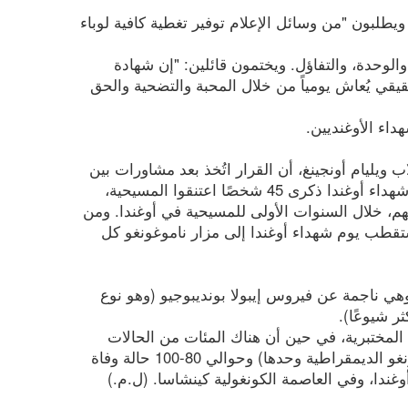
يطلبون "من وسائل الإعلام توفير تغطية كافية لوباء
والوحدة، والتفاؤل. ويختمون قائلين: "إن شهادة
الحقيقي يُعاش يومياً من خلال المحبة والتضحية والحق
هداء الأوغنديين.
وغندا، الاب ويليام أونجينغ، أن القرار اتُخذ بعد مشاورات بين
الحكومة والسلطات المسؤولة عن إدارة الوباء والقادة الدينيين. يُحيي يوم شهداء أوغندا ذكرى 45 شخصًا اعتنقوا المسيحية،
50 عامًا، قُتلوا بين عامي 1885 و1887 بسبب إيمانهم، خلال السنوات الأولى للمسيحية في أوغندا. ومن
ثوليكيًا تم تطويبهم في عام 1920 وتقديسهم في عام 1964. ويستقطب يوم شهداء أوغندا إلى مزار ناموغونغو كل
وهي ناجمة عن فيروس إيبولا بونديبوجيو (وهو نوع
ر شيوعًا).
المختبرية، في حين أن هناك المئات من الحالات
المشتبه بها (ما يصل إلى حوالي 395 حالة تم الإبلاغ عنها في جمهورية الكونغو الديمقراطية وحدها) وحوالي 80-100 حالة وفاة
 أوغندا، وفي العاصمة الكونغولية كينشاسا. (ل.م.)