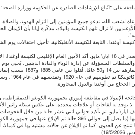
قفة على "اتّباع الإرشادات الصادرة عن الحكومة ووزارة الصحة" و
عاة لشعب الله، ندعو جميع المؤمنين إلى التزام الهدوء، والصلاة، 
لأوغنديين لا تزال تلهم الكنيسة والبلاد، مذكّرة إيانا بأن الإيمان 
ه".
كنيسة أوغندا، التابعة للكنيسة الأنغليكانية، تأجيل احتفالات يوم الش
في بيان صدر في 18 ايار\ مايو، أكد الأمين العام الإقليمي لكنيسة أ
تتراوح أعمارهم بين 14 و
بينهم 22 كا
ن الحجاج من أوغندا والدول المجاورة.
ئحة الإيبولا في مقاطعة إيتوري بجمهورية الكونغو الديمقراطية، 
 لا توجد له لقاحات أو علاجات محددة، على عكس سلالة زائير الأكث
 ايار\ مايو، تم تأكيد حوالي اثني عشر حالة من خلال الفحوصات 
ها تتنتج عن العدوى. كما تم الإبلاغ عن حالات مشتبه بها في كمبالا،
19/5/2)