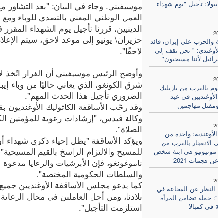
بولا: تأجيل "يوم شهداء
موسيفيني. وجاء في البيان: "بعد التشاور م
العمل الوطني المعني بالتصدي للوباء ومع ا
2
حزيران\ يونيو إلى موعد لاحق، سيتم الإعلا
ة والحرب على إيران، قائد
لاحقًا".
أوغندي: " نحن نقف إلى
ائيل لأننا مسيحيون"
وأوضح الرئيس موسيفيني أن القرار اتُخذ ل
2
شرق الكونغو، الذي يعاني حاليًا من وباء إي
 بالقرب من بازيليك
الضروري تأجيل هذا الحدث المهم".
الأوغنديين في عيد
ومقتل مهاجمين
وقد رحّب الأساقفة الكاثوليك الأوغنديون 
وكالة فيدس، "إرشادات رعوية للمؤمنين الكا
2
الصلاة".
لأوغندية: واحدة من
ويؤكد الأساقفة "يظل إحياء ذكرى شهداء أو
ي الانفجار بالقرب من
للمسيح والالتزام الراسخ بالقيم المسيحية"
ة مونيونيو هي ابنة شخص
 هجمات 2021
ناموغونغو، فإن الأبرشيات والرعايا مدعوة ل
والسلطات الحكومية المختصة".
2
كما يدعو مجلس الأساقفة الأوغنديين جميع 
ا النظر عن المجاعة في
بلادنا، ومن أجل العاملين في مجال الرعاية
: حملة تضامن المرأة
 في كمبالا
استلزمت التأجيل".