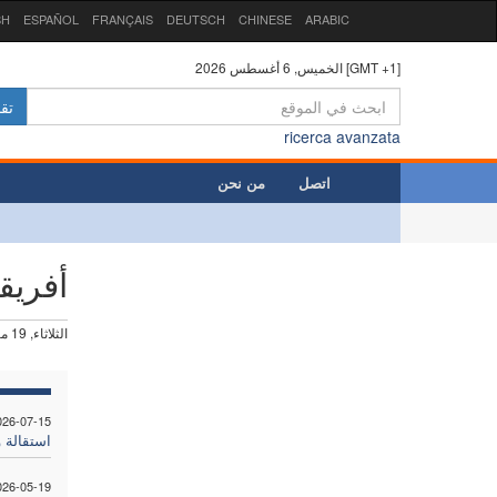
SH
ESPAÑOL
FRANÇAIS
DEUTSCH
CHINESE
ARABIC
الخميس, 6 أغسطس 2026 [GMT +1]
تق
ricerca avanzata
اتصل
من نحن
أفريقي
الثلاثاء, 19 مايو 2026
026-07-15
استقالة 
026-05-19