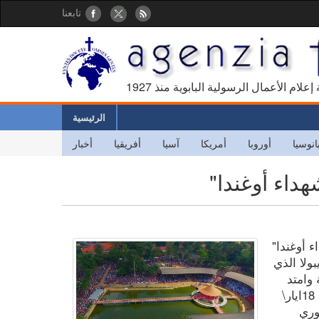
تابعنا
كالة إعلام الأعمال الرسولية البابوية منذ
الرئيسية
انوسيا
أوروبا
أمريكا
آسيا
أفريقيا
أخبار
هداء أوغندا"
ء أوغندا"
ولا الذي
وامتد
أيضاً إلى أوغندا المجاورة. أعلن ذلك أمس، 18ايار\
وري