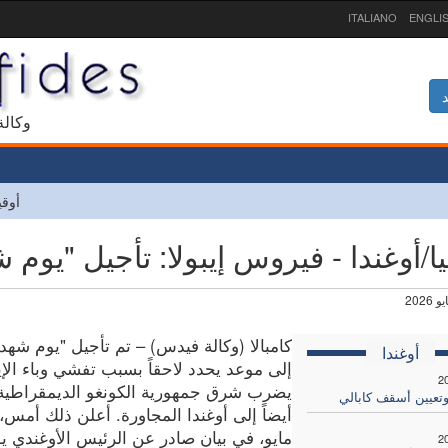
ITALIANO
ENGLI
د
1927 و
أوقي
ا/أوغندا - فيروس إيبولا: تأجيل "يوم ش
كامبالا (وكالة فيدس) – تم تأجيل "يوم شهدا
أوغندا
إلى موعد يحدد لاحقاً بسبب تفشي وباء الإيب
2
يضرب شرق جمهورية الكونغو الديمقراطية 
وتعيين أسقف كابالي
مايو، في بيان صادر عن الرئيس الأوغندي ي
2