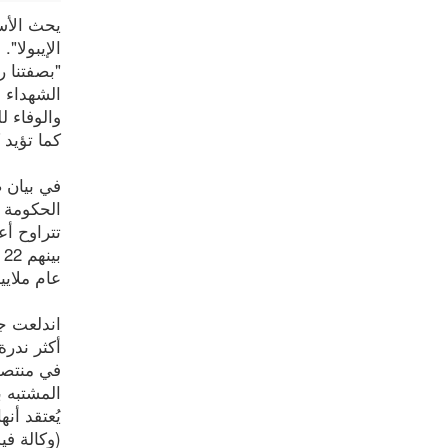
يحث الأسا
الإيبولا".
"بصفتنا ر
الشهداء ا
والوفاء لل
كما تؤيد 
عام ملايي
اندلعت جا
أكثر ندرة
في منتصف
يُعتقد أن
(وكالة فيدس 026