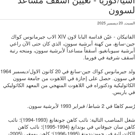
سوون
2 ديسمبر 2025
الفاتيكان - عيّن قداسة البابا لاون XIV الاب جيرمانوس كواك
ن-سانغ، من كهنة أبرشية سوون، الذي كان حتى الآن راعي
شية سيوبانغيو، أسقفاً مساعداً لأبرشية سوون، ومنحه رتبة
قف شرفية في فورما.
ولد جيرمانوس كواك جين-سانغ في 20 كانون الاول/ديسمبر 1964
 سوون. حصل على إجازة في اللاهوت من جامعة سوون
اثوليكية ودكتوراه في اللاهوت المنهجي من المعهد الكاثوليكي
 باريس.
نًا في 2 شباط/ فبراير 1993 لأبرشية سوون.
شغل المناصب التالية: نائب كاهن جونغانغ (1993-1994)؛ نائب
كاهن سان جيوفاني في بوندانغ (1994-1995)؛ نائب كاهن
الكاتدرائية في جوون-دونغ (1995-1996)؛ كاهن بومغي (2005-