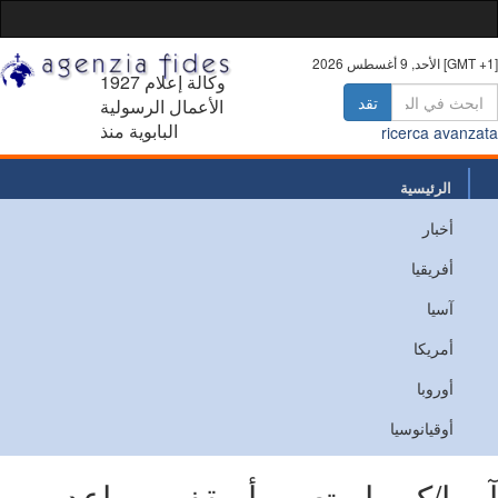
أغسطس 2026 [GMT +1]
1927 وكالة إعلام
تقد
الأعمال الرسولية
البابوية منذ
ricerca avanz
الرئيسية
أخبار
من نحن
أفريقيا
اتصل
آسيا
أمريكا
أوروبا
أوقيانوسيا
يا/كوريا - تعيين أسقف مساعد