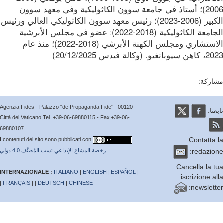
2006)؛ أستاذ في جامعة سوون الكاثوليكية وفي معهد سوون
الكبير (2006-2023)؛ رئيس معهد سوون الكاثوليكي العالي ورئيس
الجامعة الكاثوليكية (2018-2022)؛ عضو في مجلس الأبرشية
الاستشاري ومجلس الكهنة الأبرشي (2018-2022)؛ منذ عام
و. (وكالة فيدس 20/12/2025)
ركة:
Agenzia Fides - Palazzo “de Propaganda Fide” - 00120 -
عنا:
Città del Vaticano Tel. +39-06-69880115 - Fax +39-06-
69880107
Contatta
I contenuti del sito sono pubblicati con
redazio
رخصة المشاع الإبداعي نَسب المُصنَّف 4.0 دولي
Cancella la 
INTERNAZIONALE :
ITALIANO
|
ENGLISH
|
ESPAÑOL
|
iscrizione a
|
FRANÇAIS
| |
DEUTSCH
|
CHINESE
newslett