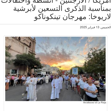
ناسبة الذكرى التسعين لأبرشية
ريوخا: مهرجان تينكوناكو
13 فبراير 2025
Arcidiocesi di La Rioja