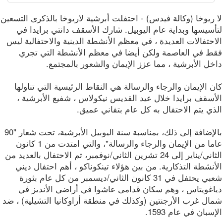
ريوخا (وكالة فيدس) - احتفلت أبرشية لاريوخا بالذكرى التسعين
سيسها وبداية عام اليوبيل. شارك الأسقف دانتي برايدا في
حتفالات العديدة ، في معظم الأنشطة الدينية والاحتفالية ليس
ط في العاصمة ولكن أيضا في معظم الأنشطة التي تجري
ل الأبرشية ، مما عزز الإيمان والشعور بالمجتمع.
 الإيمان والرجاء والرسالة هي النقاط الرئيسية التي تناولها
أسقف برايدا خلال عيد القديس نيكولاس ، شفيع الأبرشية ،
ي يتم الاحتفال به كل عام بتفاني عميق.
بالإضافة إلى ذلك، بمناسبة سنة اليوبيل الأبرشية، تحت شعار "90
عاما من الإيمان والرجاء والرسالة"، والتي امتدت من 1 كانون
الثاني/يناير إلى 24 تشرين الثاني/نوفمبر، تم الاحتفال بالعديد من
نشطة التذكارية. من بين هؤلاء تينكوناكو ، أهم احتفال ديني
شعبي يحتفل في 31 كانون الثاني/ديسمبر من كل عام بثورة
اغويتاس ، وهم سكان قدامى عاشوا في أراضي الأنديز في
ال غرب الأرجنتين (وكذلك في منطقة أراوكانيا التشيلية) ، ضد
سبان في عام 1593.