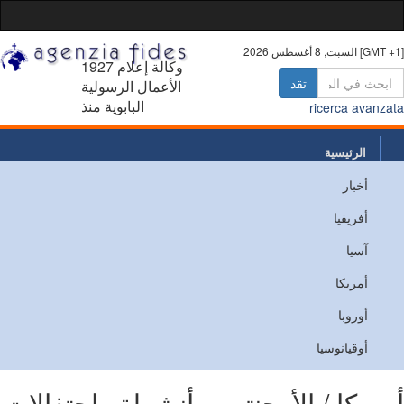
أغسطس 2026 [GMT +1]
1927 وكالة إعلام
تقد
الأعمال الرسولية
البابوية منذ
ricerca avanz
الرئيسية
أخبار
من نحن
أفريقيا
اتصل
آسيا
أمريكا
أوروبا
أوقيانوسيا
ريكا / الأرجنتين - أنشطة واحتفالات