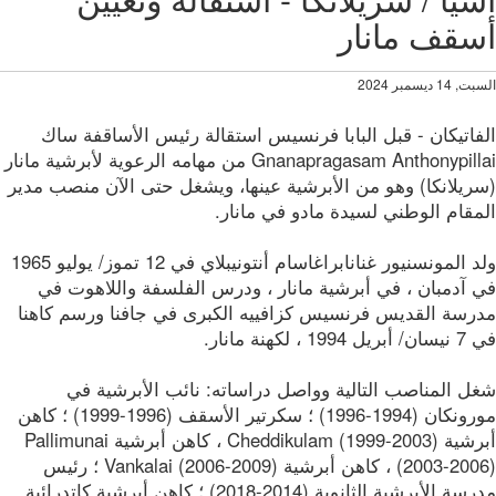
قف مانار
1 ديسمبر 2024
اتيكان - قبل البابا فرنسيس استقالة رئيس الأساقفة ساك
Gnanapragasam Anthonypillai من مهامه الرعوية لأبرشية مانار
ريلانكا) وهو من الأبرشية عينها، ويشغل حتى الآن منصب مدير
قام الوطني لسيدة مادو في مانار.
ولد المونسنيور غنانابراغاسام أنتونيبلاي في 12 تموز/ يوليو 1965
 آدمبان ، في أبرشية مانار ، ودرس الفلسفة واللاهوت في
رسة القديس فرنسيس كزافييه الكبرى في جافنا ورسم كاهنا
1 ، لكهنة مانار.
ل المناصب التالية وواصل دراساته: نائب الأبرشية في
مورونكان (1994-1996) ؛ سكرتير الأسقف (1996-1999) ؛ كاهن
أبرشية Cheddikulam (1999-2003) ، كاهن أبرشية Pallimunai
(2003-2006) ، كاهن أبرشية Vankalai (2006-2009) ؛ رئيس
مدرسة الأبرشية الثانوية (2014-2018) ؛ كاهن أبرشية كاتدرائية