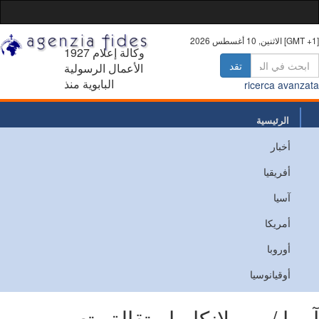
10 أغسطس 2026 [GMT +1]
1927 وكالة إعلام
تقد
الأعمال الرسولية
البابوية منذ
ricerca avanz
الرئيسية
أخبار
من نحن
أفريقيا
اتصل
آسيا
أمريكا
أوروبا
أوقيانوسيا
يا / سريلانكا - استقالة وتعيين