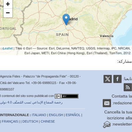
+
−
Leaflet
| Tiles © Esri — Source: Esri, DeLorme, NAVTEQ, USGS, Intermap, iPC, NRCA
Esri Japan, METI, Esri China (Hong Kong), Esri (Thailand), TomTom, 20
ركة:
Agenzia Fides - Palazzo “de Propaganda Fide” - 00120 -
عنا:
Città del Vaticano Tel. +39-06-69880115 - Fax +39-06-
69880107
Contatta
I contenuti del sito sono pubblicati con
redazio
رخصة المشاع الإبداعي نَسب المُصنَّف 4.0 دولي
Cancella la 
INTERNAZIONALE :
ITALIANO
|
ENGLISH
|
ESPAÑOL
|
iscrizione a
|
FRANÇAIS
| |
DEUTSCH
|
CHINESE
newslett