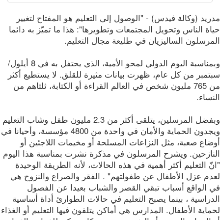
يد (وكالة فيدس) - "الوصول إلى التعليم هو المفتاح لتغيير
ة الناس وتحويل المجتمعات وتطويرها": هذا ما تميّز به دائما
مرسلون الساليزيان في طليعة مجال التعليم.
وبمناسبة اليوم الدولي لمحو الأمية، الذي يحتفل به في 8 أيلول/
تمبر من كل عام، ظهرت بيانات مثيرة للقلق. لا يستطيع أكثر
من 765 مليون شخص في العالم القراءة أو الكتابة، ثلثاهم من
ساء.
وبفضل المرسلين، يتلقى أكثر من 2.3 مليون طفل وشاب التعليم
ويجدون الحماية والأمان في واحدة من 4800 مؤسسة، وأحيانا في
ضاع صعبة، مثل النزاعات المسلحة أو مخيمات اللاجئين أو
نازحين. ويشرح المرسلون في مذكرة نشرت بمناسبة هذا اليوم
ّ التعليم أكثر أهمية في هذه الحالات، لأنه الطريقة الوحيدة
دم عزل الأطفال عن طفولتهم" . الفقر والصراع والنزوح هي
 الواقع أسباب تبقي القصر والشباب بعيدا عن الفصول
راسية ، بينما يصبح التعليم في حالات الطوارئ أداة أساسية
اية الأطفال. المدارس هي أماكن يتلقون فيها التعليم أو الغذاء