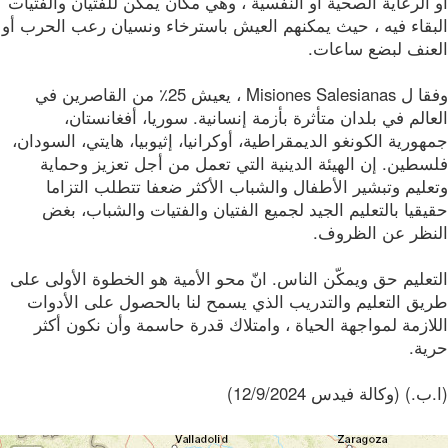
الرعاية الصحية أو النفسية ، وهي مكان يمكن للفتيان والفتيات
بقاء فيه ، حيث يمكنهم العيش باسترخاء ونسيان رعب الحرب أو
عنف لبضع ساعات.
وفقا ل Misiones Salesianas ، يعيش 25٪ من القاصرين في
الم في بلدان متأثرة بأزمة إنسانية. سوريا، أفغانستان،
ورية الكونغو الديمقراطية، أوكرانيا، إثيوبيا، هايتي، السودان،
طين. إن الهيئة الدينية التي تعمل من أجل تعزيز وحماية
ليم وتبشير الأطفال والشباب الأكثر ضعفا تتطلب التزاما
قيا بالتعليم الجيد لجميع الفتيان والفتيات والشباب، بغض
نظر عن الظروف.
عليم حق ويمكّن الناس. انّ محو الأمية هو الخطوة الأولى على
يق التعليم والتدريب الذي يسمح لنا بالحصول على الأدوات
ازمة لمواجهة الحياة ، وامتلاك قدرة حاسمة وأن نكون أكثر
ية.
.) (وكالة فيدس 12/9/2024)