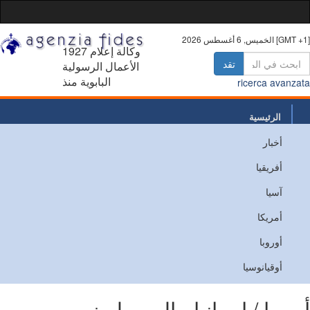
 أغسطس 2026 [GMT +1]
1927 وكالة إعلام
تقد
الأعمال الرسولية
البابوية منذ
ricerca avanz
الرئيسية
أخبار
من نحن
أفريقيا
اتصل
آسيا
أمريكا
أوروبا
أوقيانوسيا
روبا / إسبانيا - المرسلون