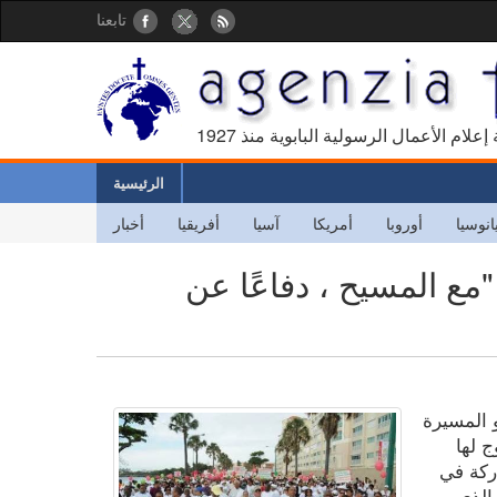
تابعنا
كالة إعلام الأعمال الرسولية البابوية منذ
الرئيسية
انوسيا
أوروبا
أمريكا
آسيا
أفريقيا
أخبار
"مع المسيح ، دفاعًا عن
 المسيرة
Un " التي روج لها
اركة في
الذي