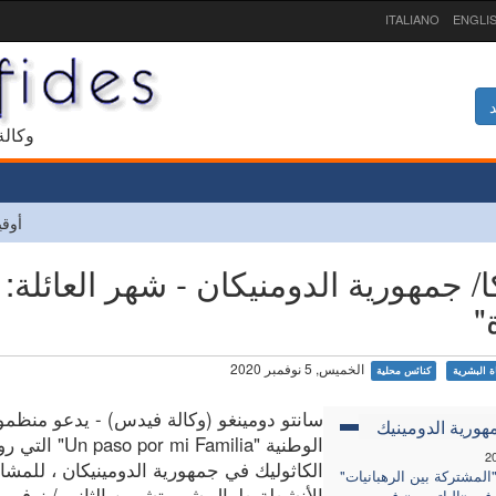
ITALIANO
ENGLI
د
1927 و
أوقي
ا/ جمهورية الدومنيكان - شهر العائلة: 
"
الخميس, 5 نوفمبر 2020
ة البشرية
كنائس محلية
سانتو دومينغو (وكالة فيدس) - يدعو منظمو
هورية الدومينيك
الوطنية "paso por mi Familia
2
الكاثوليك في جمهورية الدومينيكان ، للمش
المشتركة بين الرهبانيات"
الأنشطة طوال شهر تشرين الثاني / نوفمبر
 في «الباتييس» في