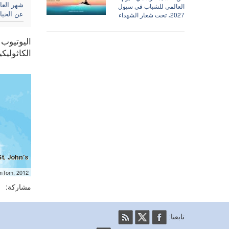
شهر العائ
العالمي للشباب في سيول
عن الحيا
2027، تحت شعار الشهداء
الكاثوليكيتين الرسميتين aFM
omTom, 2012
مشاركة:
تابعنا: