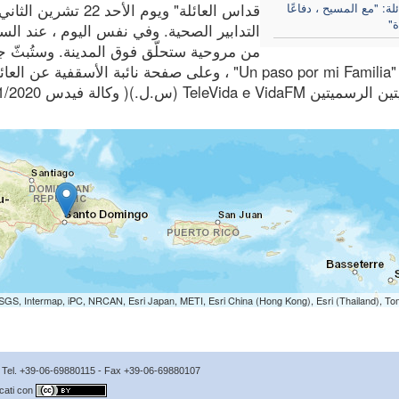
لة: "مع المسيح ، دفاعًا
قداس العائلة" ويوم 
ة"
من مروحية ستحلّق فوق المدينة. وستُبثّ 
اليوتيوب "Un paso por mi Familia" ، وعلى صفحة نائبة ال
TeleVida e Vid (س.ل.)( وكالة فيدس 5/11/2020)
SGS, Intermap, iPC, NRCAN, Esri Japan, METI, Esri China (Hong Kong), Esri (Thailand), T
no Tel. +39-06-69880115 - Fax +39-06-69880107
icati con