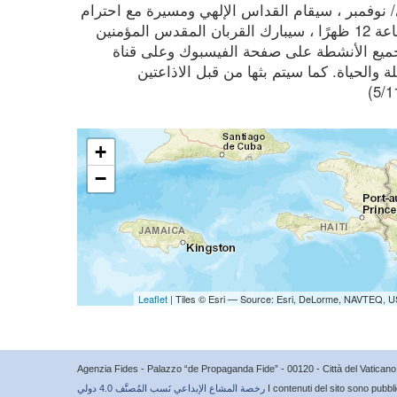
الأحد 22 تشرين الثاني/ نوفمبر ، سيقام القداس الإلهي ومسيرة مع احترام
التدابير الصحية. وفي نفس اليوم ، عند الساعة 12 ظهرًا ، سيبارك القربان المقدس المؤمنين
جميع الأنشطة على صفحة الفيسبوك وعلى قناة
أسقفية عن العائلة والحياة. كما سيتم بثها من قبل الاذاعتين
+
−
Leaflet
| Tiles © Esri — Source: Esri, DeLorme, NAVTEQ, U
Agenzia Fides - Palazzo “de Propaganda Fide” - 00120 - Città del Vatica
I contenuti del sito sono pubbl
رخصة المشاع الإبداعي نَسب المُصنَّف 4.0 دولي