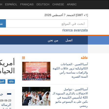
SH
ESPAÑOL
FRANÇAIS
DEUTSCH
CHINESE
ARABIC
الجمعة, 7 أغسطس 2026 [GMT +1]
تق
ricerca avanzata
اتصل
من نحن
عائلة
أمريك
آسيا/الصين - الجماعات
الحياة
الكاثوليكية تزور عائلات الكهنة
والراهبات بمناسبة رأس
السنة القمرية
عائلة
الحيا
آسيا/الصين - تتواصل
الاحتفالات بالذكرى السنوية الـ
جم
420 لتأسيس الكنيسة في
026-06-23
بكين على يد اليسوعي ماتيو
الرسالة "
ريتشي
للراهبات