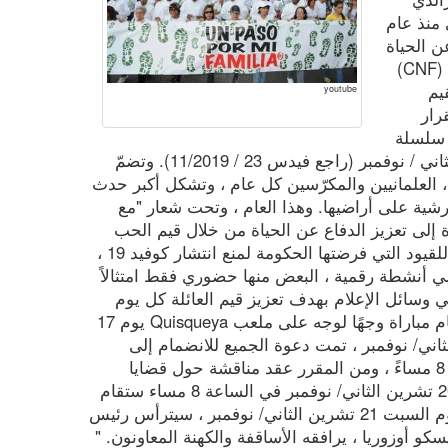
منذ عام
عن الحياة
والعائلة. وقد نظمت اللجنة الوطنية للأسرة (CNF)
لقيم
youtube
رار
 سلسلة
من الأنشطة التي تم تنظيمها في تشرين الثاني / نوفمبر (راجع فيدس 23 / 11/2019). وتضمّ
 العلمانيين والمكرّسين كل عام ، وتشكل أكبر حدث
برشية على أراضيها. وهذا العام ، وتحت شعار "مع
ة إلى تعزيز الدفاع عن الحياة من خلال قيم الحب
والوحدة والتضامن والإيمان والأمل. ونظرًا للقيود التي فرضتها الحكومة لمنع انتشار كوفيد 19 ،
ي أنشطة رقمية ، البعض منها حضوري فقط امتثالاً
ي وسائل الإعلام بهدف تعزيز قيم العائلة كل يوم
اثنين حتى 16 تشرين الثاني/ نوفمبر. وستقام مباراة وجهًا لوجه على ملعب Quisqueya يوم 17
وفمبر. امّا في 18 تشرين الثاني/ نوفمبر ، تمت دعوة الجميع للانضمام إلى
"المسبحة الوردية الرقمية للعائلة " الساعة 8 مساءً ، ومن المقرر عقد مناقشة حول قضايا
العائة في 19 تشرين الثاني/ نوفمبر. وفي 20 تشرين الثاني/ نوفمبر في الساعة 8 مساء ستقام
حفلة موسيقية بمشاركة فنانين كاثوليك.ويوم السبت 21 تشرين الثاني/ نوفمبر ، سيترأس رئيس
كو أوزوريا ، يرافقه الأساقفة والكهنة المعاونون. "