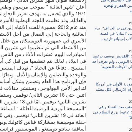
بين الفقر والهجرة
أُعلن "شهر العائلة " بموجب مرسوم وطني 
ة
1971 والذي يُحتفل به بهدف تعزيز الدفاع 
2
منذ عام 2012 ،مسيرة للفت الانتباه إلى ا
ين في يد الخزاف“. بدء
العائلية والحاجة إلى النضال من أجل الاستق
ى ”البيان“ في قضية
ب إميليانو تارديف
الأسري في جمهورية الدومينيكان من خلال
2
المبادرات اليوم عشرات الآلاف من الناس ،
: "القديس يوسف يدعمنا
في البلاد ، لذلك يتم تنظيمها من قبل كل أ
ا اليومي ، ولم يعرف أحد
ي الأوقات العصيبة"
المسيح ، دفاعًا عن الحياة "، تهدف المسير
2
فإن البرنامج هذا العام يتضمن بشكل أساس
ودية الأولى في أمريكا
لتدابير الأمن البيولوجي. وستنشر مقالات ف
زام الارسالي لكل معمّد
تشرين الثاني/ ن
2
عنف ضد النساء و في
: "دعونا نزرع السلام في
أساقفة سانتو دومينغو ، المونسنيور فرانسيس
2