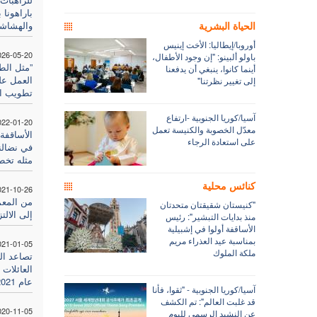
باراهونا 
والهشاش
الحياة البشرية
أوروبا/إيطاليا: الأخت إينيس
026-05-20
باولو ألبينو: "إن وجود الأطفال،
”مثل الط
أينما كانوا، ينبغي أن يدفعنا
العمل عل
إلى تغيير نظرتنا"
تطويب الأ
آسيا/كوريا الجنوبية -ارتفاع
022-01-20
معدّل الخصوبة والكنيسة تعمل
الأساقفة
على استعادة الرجاء
في نضالن
مثله تخط
كنائس محلية
021-10-26
من المعم
"كنيستان شقيقتان متحدتان
إلى الالت
منذ بدايات التبشير": رئيس
الأساقفة أولوا في إشبيلية
بمناسبة عيد العذراء مريم
021-01-05
ملكة الملوك
تصاعد ال
العائلات 
عام 2021"
آسيا/كوريا الجنوبية - "ثقوا، فأنا
قد غلبت العالم": تم الكشف
020-11-05
عن النشيد الرسمي لليوم