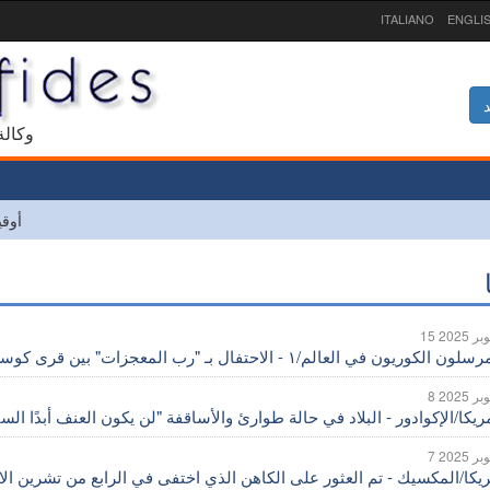
ITALIANO
ENGLI
د
1927 و
أوقي
وبر 2025
ون الكوريون في العالم/١ - الاحتفال بـ "رب المعجزات" بين قرى كوسكو البيروفية
بر 2025
بر 2025
يكا/المكسيك - تم العثور على الكاهن الذي اختفى في الرابع من تشرين الاو