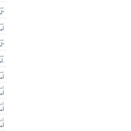
25 سب
أمريكا/الإكوادور - الأخت ماريا ترونكاتي: "قديسة حقيقية للشعب"
19 سب
أمر
18 سب
أمريكا/الأرجنتين - "وجود محطة إذاعية نعمة عظيمة": يشيد أسقف بوساداس برسالة "راديو توبامباي"
3 سبت
أمريكا/هايتي - الإرادة للمقاومة، ومواصلة العيش حتى في أصعب المواقف.
1 سبت
أم
22 أ
أمر
19 أ
أم
18 أ
أمي