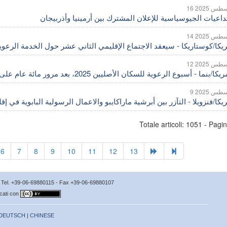
غسطس 2025
داعيات الجيوسياسية للإعلان المشترك بين أرمينيا وأذربيجان
غسطس 2025
ريكا/كوستاريكا - سيعقد الاجتماع الإقليمي الثاني عشر حول الخدمة الرعو
غسطس 2025
سطس 2025
يكا/فنزويلا - التآزر بين أبرشية ماراكايبو والاعمال الرسولية البابوية في إقل
Totale articoli: 1051 - Pagi
6
7
8
9
10
11
12
13
no Tel. +39-06-69880115 - Fax +39-06-69880107
icati con
DEUTSCH
|
CHINESE