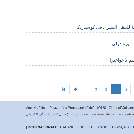
ية للتنقل البشري في كوستاريكا
يم لا غواخيرا
1
2
3
4
5
Agenzia Fides - Palazzo “de Propaganda Fide” - 00120 - Città del Vatica
I contenuti del sito sono pubbl
رخصة المشاع الإبداعي نَسب المُصنَّف 4.0 دولي
|
INTERNAZIONALE :
ITALIANO
|
ENGLISH
|
ESPAÑOL
|
FRANÇAIS
| |