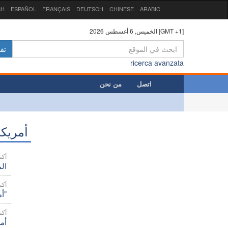
SH
ESPAÑOL
FRANÇAIS
DEUTSCH
CHINESE
ARABIC
الخميس, 6 أغسطس 2026 [GMT +1]
تق
ricerca avanzata
اتصل
من نحن
أمريكا
15 أكت
المرسل
8 أكتو
أمريكا/الإكوادور - البلاد في حالة طوارئ والأساقفة "لن يكون العنف أبدًا السبيل لبناء إكوادور أفضل"
7 أكتو
أمر