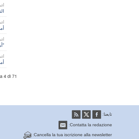
16 أ
الت
14 أ
أم
12 أ
أمريكا/بنما - أسبوع الرعوية للسكان الأصليين 2025، بعد مرور مائة عام على "ثورة دولي"
9 أغ
أمر
na 4 di 71
تابعنا:
Contatta la redazione:
Cancella la tua iscrizione alla newsletter: