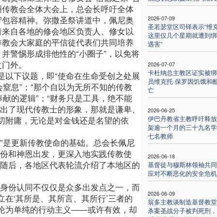
洲传教会全体大会上，总会长呼吁全体
守包容精神。弥撒圣祭讲道中，佩尼奥
2026-07-09
圣若瑟堂区司铎表示“维
请来自各地的修会地区负责人、修女以
这里仅几个星期就遭到绑
传教会大家庭的平信徒代表们共同培养
遇害”
，并警惕形成排他性的“小圈子”，以免将
之门外。
2026-07-07
卡杜纳总主教区证实被绑
是以下议题，即“使命在生命受创之处展
员维克托·保罗因饥饿和
会窒息”；“那个自以为无所不知的传教
亡
奉献的逻辑”；“财务只是工具，绝不能
勒出了现代传教士的形象，那就是谦卑、
2026-06-25
伊巴丹教省主教呼吁释放
切附庸，无论是对金钱还是名望的依
架逾一个月的三十九名学
七名教师
”是更新传教使命的基础。总会长佩尼
身份和神恩出发，更深入地实践传教使
2026-06-18
。随后，各地区代表轮流介绍了本地区的
基督徒与穆斯林领袖共同
应对不断恶化的安全危机
？身份认同不仅仅是众多出发点之一，而
2026-06-09
在‘其所是、其所言、其所行’三者的
翁多主教谈制造基督教堂
沦为单纯的行动主义——或许有效，却
杀案圣战分子被判死刑，