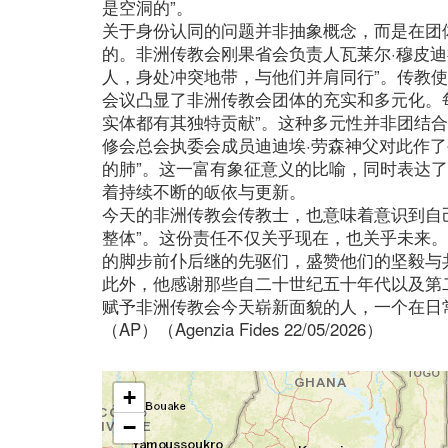
是空洞的”。
关于身份认同的问题并非抽象概念，而是在团
的。非洲传教会刚果省会负责人瓦莱尔·穆皮
人，身处冲突地带，与他们并肩同行”。传教
会议凸显了非洲传教会团体的充实和多元化。
实体都有其独特贡献”。这种多元性并非团结
修会总会执委会成员迪迪埃·劳森神父对此作
的肺”。这一富有象征意义的比喻，同时表达
着持续不断的皈依与更新。
今天的非洲传教会传教士，也意味着意识到自
整体”。这份责任不仅关乎现在，也关乎未来。
的脚步前仆后继的先驱们，盛赞他们的坚毅与
此外，他感谢那些自二十世纪五十年代以及第
赋予非洲传教会今天崭新面貌的人，一个在日
（AP）（Agenzia Fides 22/05/2026）
+
−