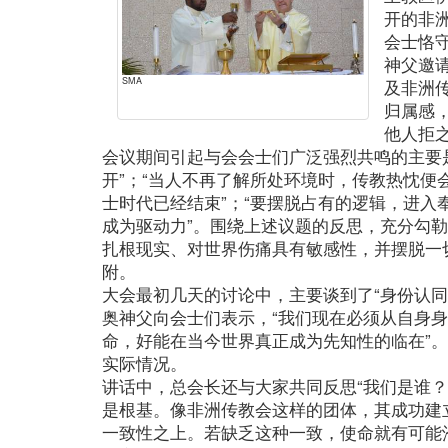
开的非
会士恪
神父邀
SMA
及非洲
归属感
他人拒
会议期间引起与会会士们广泛强烈共鸣的主要
开”；“当人不再了解所处环境时，传教热忱便
士时代已经结束”；“要摆脱占有的逻辑，进入
成为驱动力”。围绕上述议题的反思，充分勾
扎根现实、对世界伤痛具有敏感性，并摆脱一
附。
大会最初几天的讨论中，主要谈到了“身份认同
奥神父向会士们表示，“我们现在必须从自身
命，好能在当今世界真正成为先知性的临在”
实际情况。
讲话中，总会长还与大家共同反思“我们是谁
是根基。像非洲传教会这样的团体，其成功建立
一致性之上。若缺乏这种一致，使命就有可能