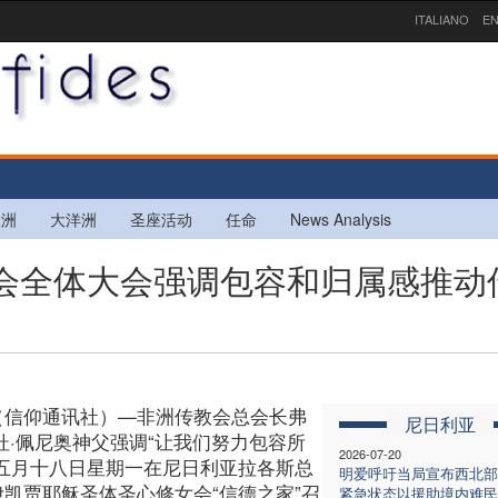
ITALIANO
EN
欧洲
大洋洲
圣座活动
任命
News Analysis
传教会全体大会强调包容和归属感推动
（信仰通讯社）—非洲传教会总会长弗
尼日利亚
杜·佩尼奥神父强调“让我们努力包容所
2026-07-20
。五月十八日星期一在尼日利亚拉各斯总
明爱呼吁当局宣布西北部
伊凯贾耶稣圣体圣心修女会“信德之家”召
紧急状态以援助境内难民