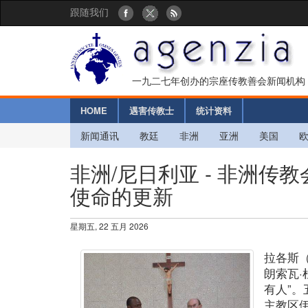
跟随我们
一九二七年创办的宗座传教善会新闻机构
HOME
遇害传教士
统计资料
新闻通讯
教廷
非洲
亚洲
美国
非洲/尼日利亚 - 非洲
使命的更新
星期五, 22 五月 2026
拉各斯
朗索瓦·
有人”
主教区