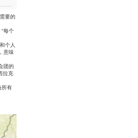
有需要的
“每个
肺和个人
，意味
会团的
西拉克
扬所有
。