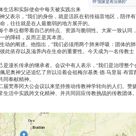
呼“国家是有法律的”
体生活和实际使命中每天被实践出来
迪神父表示，“我们的身份，就是活跃在初传福音地区，陪伴
使命，往往就是在人最脆弱的地方展开的。
每个单位都带着自己的特点、资源与脆弱性。大家一致认同，
合一的障碍，反而正是其本质。
了生动的阐述。他指出，“我们必须用两个肺来呼吸：团体的
了彼此依存以及滋养内在生命的重要性。今天成为一名传教士
己是漫长传承的继承者。会议中有人表示，“我们是治理整个
佩尼奥神父还追忆了所以沿着会祖梅尔基奥·德·马里翁·布雷
共同奉献精神。
二届梵蒂冈大公会议以来坚持推动传教神学转向的人们。赞
常生活中实践跨文化精神、并共同回应传教挑战的传教团体