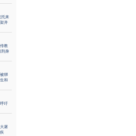
克托来
架并
传教
酷刑身
被绑
生和
呼吁
大屠
疾