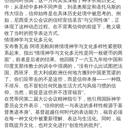
中：从圣经中多种不同声音，到圣奥斯定和圣托马斯的
伟大综合，信仰始终是在具体历史处境中被思考的。例
如，尼西亚大公会议的信经宣信圣言“与父同性体”，正
体现了这种动态过程。在不背离信仰的前提下，教义吸
收了当时的哲学表达方式。
情境神学与文化多元化
安布鲁瓦兹·阿塔克帕则将情境神学与文化多样性紧密联
系起来。指出“情境神学与文化多元性是同一枚硬币的两
面”，前者是后者的结果。他回顾了一六五九年给中国和
印度支那传教士的训令中强调的，“没有什么比试图把法
国、西班牙、意大利或欧洲任何地方搬到中国更荒谬的
了。你们应带去的不是这些，而是信仰本身——一种既
不排斥、也不冒犯任何民族生活方式与风俗习惯的信
仰。当然，前提是这些并不违背福音”。
在梵蒂冈第二届大公会议精神指引下，他引用国际神学
委员会文件表示，“信仰的统一与表达的多样性根源于基
督奥迹本身”。基督超越任何时代的表达能力，福音必须
在每一种文化中被重新理解、表达与生活化。同时，福
音既提升文化，也对文化进行“创造性的批判”。