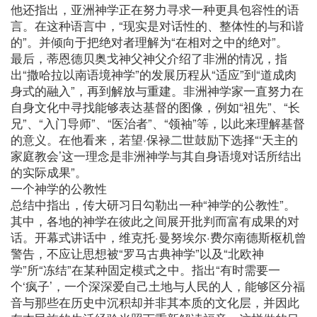
他还指出，亚洲神学正在努力寻求一种更具包容性的语
言。在这种语言中，“现实是对话性的、整体性的与和谐
的”。并倾向于把绝对者理解为“在相对之中的绝对”。
最后，蒂恩德贝奥戈神父神父介绍了非洲的情况，指
出“撒哈拉以南语境神学”的发展历程从“适应”到“道成肉
身式的融入”，再到解放与重建。非洲神学家一直努力在
自身文化中寻找能够表达基督的图像，例如“祖先”、“长
兄”、“入门导师”、“医治者”、“领袖”等，以此来理解基督
的意义。在他看来，若望·保禄二世鼓励下选择“‘天主的
家庭教会’这一理念是非洲神学与其自身语境对话所结出
的实际成果”。
一个神学的公教性
总结中指出，传大研习日勾勒出一种“神学的公教性”。
其中，各地的神学在彼此之间展开批判而富有成果的对
话。开幕式讲话中，维克托·曼努埃尔·费尔南德斯枢机曾
警告，不应让思想被“罗马古典神学”以及“北欧神
学”所“冻结”在某种固定模式之中。指出“有时需要一
个‘疯子’，一个深深爱自己土地与人民的人，能够区分福
音与那些在历史中沉积却并非其本质的文化层，并因此