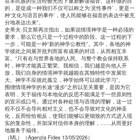
在本民族的生活经验光照下重新解读福音。这样做的目
的，是促成一种我们不仅可以称之为‘灵性事件’，更是一
种‘文化与语言的事件’，使人民能够在福音的表达中被充
分地表达出来”。
史蒂夫·贝文斯再次指出，如果说情境神学是一种必须的
要求，那么它也只是一个过程中的阶段。这一过程的下
一步，可能是一种“新的神学公教性”。其中，各地的神
学彼此之间展开批判而富有成果的对话，从而相互丰
富。“只有在与世界各地的人民、与整个教会保持联系
时，神学才能真正繁荣。我相信，我们越是向他人开
放，我们自身的情境神学就越能在其独特性中发展壮
大。神学不应彼此孤立，神学始终可以彼此学习”。
围绕情境神学的长途“漫步”之所以至关重要，是因为它
表明，关于福传与本地化的反思不能满足于一些原则性
的宣示或口号。通过对各种处境与语境的理解，这一过
程不仅不会导向相对主义，也不会导致对文化的神圣
化，反而恰恰相反，使我们能够以更细致的方式进入现
实的复杂性，并加深对信仰本身的理解，……从而更好
地服务于福传。
（ML）（Agenzia Fides 13/05/2026）