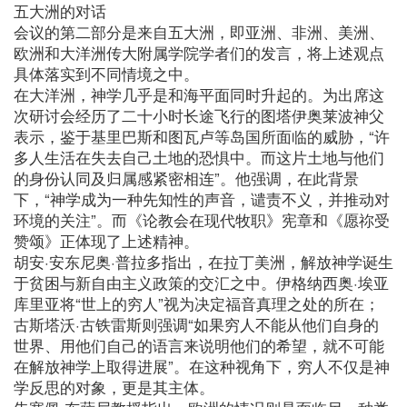
五大洲的对话
会议的第二部分是来自五大洲，即亚洲、非洲、美洲、
欧洲和大洋洲传大附属学院学者们的发言，将上述观点
具体落实到不同情境之中。
在大洋洲，神学几乎是和海平面同时升起的。为出席这
次研讨会经历了二十小时长途飞行的图塔伊奥莱波神父
表示，鉴于基里巴斯和图瓦卢等岛国所面临的威胁，“许
多人生活在失去自己土地的恐惧中。而这片土地与他们
的身份认同及归属感紧密相连”。他强调，在此背景
下，“神学成为一种先知性的声音，谴责不义，并推动对
环境的关注”。而《论教会在现代牧职》宪章和《愿祢受
赞颂》正体现了上述精神。
胡安·安东尼奥·普拉多指出，在拉丁美洲，解放神学诞生
于贫困与新自由主义政策的交汇之中。伊格纳西奥·埃亚
库里亚将“世上的穷人”视为决定福音真理之处的所在；
古斯塔沃·古铁雷斯则强调“如果穷人不能从他们自身的
世界、用他们自己的语言来说明他们的希望，就不可能
在解放神学上取得进展”。在这种视角下，穷人不仅是神
学反思的对象，更是其主体。