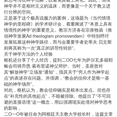
神学并不是相对主义的温床，而更像是一个关于教义进
行分辨的空间。
正是基于这个极具说服力的案例，这场题为《当代情境
神学的里程碑》的学术研讨会，着重阐述了“本质上具有
情境性的神学”的重要意义。教宗方济各在宗座牧函《推
动神学发展Ad theologiam promovendam》中特别呼吁
发展拓展这种神学路径，而与会重要学者史蒂夫·贝文斯
则将其称为一次“真正的训导性转折”。
关于神学方法的个人经验
枢机还分享了个人经历，提到二OO七年为萨尔瓦多籍耶
稣会司铎乔恩·索布里诺神父辩护。当时，圣座曾对
其“解放神学”立场发“通知”，指其关于“穷人作为神学起
点”的表述存在问题。并强调，“教会的信仰才是唯一基
础的神学场所”。
对此，枢机认为，教会信仰确实是根本出发点。但也存
在“补充性的其他起点”，不能被排除。他提出了“不可回
避的直接语境”这一概念，用以强调现实处境对神学思考
的影响 。
二O一O年被任命为阿根廷天主教大学校长时，这篇文章