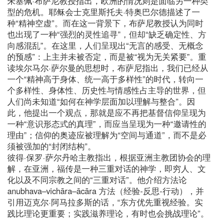
朱塞佩·布萨尼教授指出，欧洲的情况则是面临另一种类
型的危机。耶稣会士克里斯托夫·特奥巴尔德描述了一
种“精神空虚”。而在这一背景下，布萨尼教授认为同时
也出现了一种“强烈的灵性追寻”，但却“缺乏确定性、方
向感混乱”。在这里，人们呈现出“无言的感受、无概念
的预感”：上主并未被否定，而是被“视为无关紧要”。重
读埃尔马尔·萨尔曼的思想时，布萨尼指出，我们已经从
一个“精神高于身体、统一高于多样性”的时代，转向一
个多样性、身体性、历史性与情感性占主导的世界，但
人们尚未知道“如何在神学层面加以理解与整合”。因
此，他提出一个观点，那就是应不再把基督信仰呈现为
一种“意识形态式的真理”，而应当呈现为一种“邀请性的
理由”；信仰的奥迹应被理解为“空间与通道”，而不是必
须被强加的“封闭结构”。
彼得·保罗·萨尔丹哈主教指出，根据亚洲主教团协会的理
解，在亚洲，福传是一种三重对话的神学，即穷人、文
化以及不同宗教之间的“三重对话”。他介绍方法论
anubhava–vichāra–ācāra 方法（经验-反思-行动），并
引用迈克尔·阿马拉多斯的话，“东方优先重视经验。实
践比理论更重要；实践滋养理论，有时也会挑战理论”。