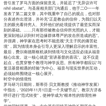
曾引发了罗马方面的保留意见，并延迟了“无异议许可
nihil obstat”。与圣座相关部门沟通后，他于二O一一年
发表了第二篇文章，其中既重申了自己的观点，也对部
分表述作出澄清，并补充“正是教会的信仰，为我们以天
主的眼光看待穷人、关怀他们的处境提供了最坚实而深
刻的基础。……只有那些被教会信仰所光照的人，才能
更深刻地认识到针对边缘群体尊严的攻击所造成的恶”。
并强调，神学家在思考时不能忽视“天主子民的痛苦处
境”，因为情境本身会引导人更深入理解启示的丰富性。
最后，费尔南德斯枢机谈到情境与文化适应必须从福音
核心出发。这一核心就是“宣讲基督的喜讯”。这不仅是
起点，也贯穿整个教理与神学反思。所有神学都应以“与
复活基督相遇的经验”为中心。福音与现实世界的互动，
必须始终围绕这一核心展开。
时空中的情境性
罗马研习日期间，斯蒂芬·贝文斯教授《推动神学发展》
中指出，“2023年11月1日是一个关键节点”。教宗方济各
呼吁进行“范式转变”，使神学成为“根本性的情境性神
学”。
但他同时强调，这一方向其实深植于神学长期历史之