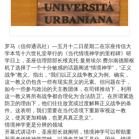
罗马（信仰通讯社）—五月十二日星期二在宗座传信大
学本笃十六世礼堂举行的《当代情境神学的里程碑》研
学日上，圣座信理部部长维克托·曼努埃尔·费尔南德斯枢
机了选择了一个十分敏感的话题阐述“情境神学”，“正义
战争”教义。指出，“我们以正义战争教义为例。确实，
这一教义仍包含一些有现实意义的元素。但问题在于，
如今一些参与政治的天主教团体，在司铎推动下，利用
这一教义将所有战争都合理化为‘合法防卫’。在所谓紧急
防卫的理由下，他们往往放宽或过度解释正义战争的条
件。这表明，我们需要在当代语境下重新审视这一教
义，使其更加精确，也更具真正意义”。
情境神学更是分辨的领域
开幕式讲话中，圣座部长就阐明，情境神学可以帮助重
新思考传统神学范畴，以避免其被工具化。因此，情境