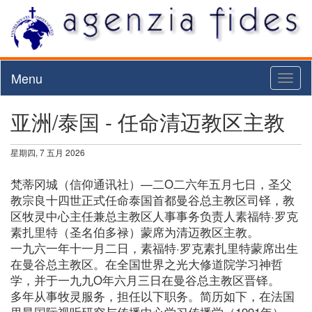
Menu
Toggl
naviga
亚洲/泰国 - 任命清迈教区主教
星期四, 7 五月 2026
梵蒂冈城（信仰通讯社）—二O二六年五月七日，圣父
教宗良十四世正式任命泰国首都曼谷总主教区司铎，教
区牧灵中心主任兼总主教区人事事务负责人素福特·罗克
素扎里特（圣名伯多禄）蒙席为清迈教区主教。
一九六一年十一月二日，素福特·罗克素扎里特蒙席出生
在曼谷总主教区。在全国世界之光大修道院学习神哲
学，并于一九九O年六月三日在曼谷总主教区晋铎。
多年从事牧灵服务，担任以下职务。简历如下，在法国
里昂国际视听研究与传播中心学习传播学（1991年） 、