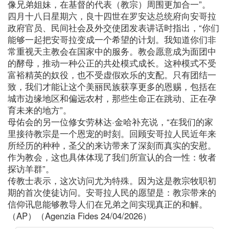
像兄弟姐妹，在基督的代表（教宗）周围更加合一”。
四月十八日星期六，良十四世在罗安达总统府向安哥拉
政府官员、民间社会及外交使团发表讲话时指出，“你们
能够一起把安哥拉变成一个希望的计划。我知道你们非
常重视天主教会在国家中的服务。教会愿意成为面团中
的酵母，推动一种公正的共处模式成长。这种模式不受
富裕精英的奴役，也不受虚假欢乐的支配。只有团结一
致，我们才能让这个美丽民族获享更多的恩赐，包括在
城市边缘地区和偏远农村，那些生命正在跳动、正在孕
育未来的地方”。
母佑会的另一位修女劳林达·金哈补充说，“在我们的家
里接待教宗是一个恩宠的时刻。回顾安哥拉人民近年来
所经历的种种，圣父的来访带来了深刻而真实的安慰。
作为教会，这也具体体现了我们所宣认的合一性：牧者
探访羊群”。
传教士表示，这次访问尤为特殊。因为这是教宗牧职初
期的首次使徒访问。安哥拉人民的愿望是：教宗带来的
信仰讯息能够教导人们在兄弟之间实现真正的和解。
（AP）（Agenzia Fides 24/04/2026）