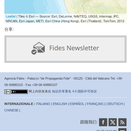
Leaflet
| Tiles © Esri — Source: Esri, DeLorme, NAVTEQ, USGS, Intermap, iPC,
NRCAN, Esri Japan, METI, Esri China (Hong Kong), Esri (Thailand), TomTom, 2012
分享:
Agenzia Fides - Palazzo “de Propaganda Fide” - 00120 - Città del Vaticano Tel. +39-
06-69880115 - Fax +39-06-69880107
网上内容发表在
知识共享署名 4.0 国际许可协议
INTERNAZIONALE :
ITALIANO
|
ENGLISH
|
ESPAÑOL
|
FRANÇAIS
| |
DEUTSCH
|
CHINESE
|
跟随我们: