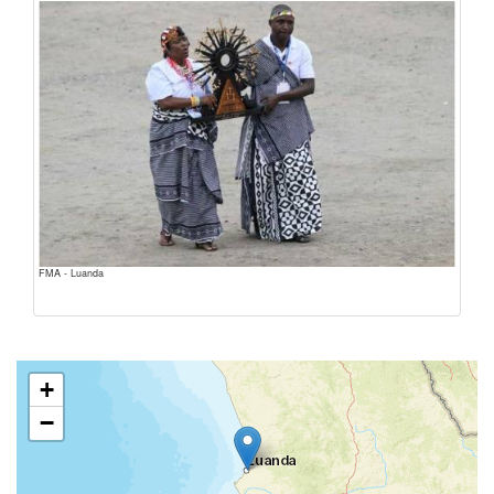
FMA - Luanda
+
−