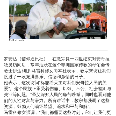
FMA - Luanda
罗安达（信仰通讯社）—在教宗良十四世结束对安哥拉
牧灵访问后，常年活跃在这个非洲国家传教的母佑会传
教士伊达利娜·马雷科修女向本社表示，教宗来访让我们
度过了一段充满喜乐、信德和激情的日子。
她表示，这次访问“标志着天主对我们安哥拉人民的关
爱”。这个民族正承受着伤痛、饥饿、不公、社会差距与
失业等问题。“圣父深知人民的痛苦呼喊，同时也看到他
们的人性财富与潜力。所有讲话中，教宗都强调了这些
资源，鼓励人们满怀希望、追求和平与和解”。
马雷科修女强调，“我们都需要这些时刻，它们让我们更