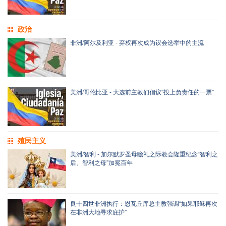
政治
非洲/阿尔及利亚 - 弃权再次成为议会选举中的主流
美洲/哥伦比亚 - 大选前主教们倡议“投上负责任的一票”
殖民主义
美洲/智利 - 加尔默罗圣母瞻礼之际教会隆重纪念“智利之
后、智利之母”加冕百年
良十四世非洲执行：恩瓦丘库总主教强调“如果耶稣再次
在非洲大地寻求庇护”