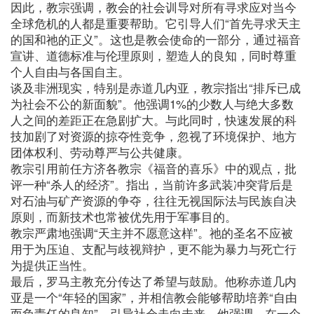
因此，教宗强调，教会的社会训导对所有寻求应对当今
全球危机的人都是重要帮助。它引导人们“首先寻求天主
的国和祂的正义”。这也是教会使命的一部分，通过福音
宣讲、道德标准与伦理原则，塑造人的良知，同时尊重
个人自由与各国自主。
谈及非洲现实，特别是赤道几内亚，教宗指出“排斥已成
为社会不公的新面貌”。他强调1%的少数人与绝大多数
人之间的差距正在急剧扩大。与此同时，快速发展的科
技加剧了对资源的掠夺性竞争，忽视了环境保护、地方
团体权利、劳动尊严与公共健康。
教宗引用前任方济各教宗《福音的喜乐》中的观点，批
评一种“杀人的经济”。指出，当前许多武装冲突背后是
对石油与矿产资源的争夺，往往无视国际法与民族自决
原则，而新技术也常被优先用于军事目的。
教宗严肃地强调“天主并不愿意这样”。祂的圣名不应被
用于为压迫、支配与歧视辩护，更不能为暴力与死亡行
为提供正当性。
最后，罗马主教充分传达了希望与鼓励。他称赤道几内
亚是一个“年轻的国家”，并相信教会能够帮助培养“自由
而负责任的良知”，引导社会走向未来。他强调，在一个