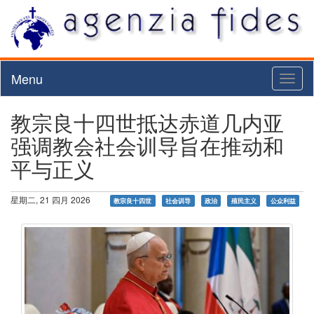
Menu
Toggl
naviga
教宗良十四世抵达赤道几内亚
强调教会社会训导旨在推动和
平与正义
星期二, 21 四月 2026
教宗良十四世
社会训导
政治
殖民主义
公众利益