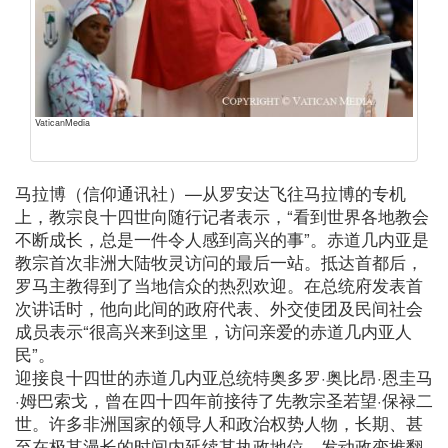
VaticanMedia
马拉博（信仰通讯社）—从罗安达飞往马拉博的专机
上，教宗良十四世向随行记者表示，“看到世界各地教会
不断成长，总是一件令人感到高兴的事”。赤道几内亚是
教宗首次非洲大陆牧灵访问的最后一站。抵达首都后，
罗马主教得到了当地信众的热烈欢迎。在总统府发表首
次讲话时，他向此间的政府代表、外交使团及民间社会
成员表示“很高兴来到这里，访问亲爱的赤道几内亚人
民”。
迎接良十四世的赤道几内亚总统特奥多罗·奥比昂·恩圭马
·姆巴索戈，曾在四十四年前接待了先教宗圣若望·保禄二
世。许多非洲国家的领导人和政治权势人物，长期、甚
至在极其漫长的时间内延续其执政地位。发动政变推翻