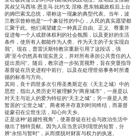
其叔父马西埃·恩圭马·比约戈·涅格·恩东独裁政权后上台
的姆巴索戈总统，堪称这一现象的典型代表。当年，波
兰教宗曾称他是“一个象征性的中心，人民的真实愿望都
汇聚于此。他们渴望建立一种真正自由、正义、尊重并
促进每一个人或群体权利的社会氛围，以及更好的生活
条件，使所有人都能作为人类、作为天主的子女实现自
我”。现在，普雷沃斯特教宗重新引用了这段话，强
调“至今仍然具有现实意义，并对所有承担公共责任的人
提出质问”。随后，教宗进一步拓宽视野，旨在突显指导
基督徒在历史进程中前行、以及在处理世俗事务时所遵
循的标准与方向。
其间，良十四世多次引用圣奥斯定在《天主之城》中的
思想，指出人类历史可被理解为“两座城市”，一座是以
对天主与近人的爱为特征的“天主之城”；另一座是人类
暂居的“尘世之城”。两者将并存直到时间终结，而基督
徒蒙召在尘世生活，却心向天乡。
正是这种“超越性视角”，使基督徒在社会与政治生活中
做出了独特贡献。因为人应当意识到现世的短暂，分
辨“永恒与暂时”，从而摆脱对财富与权力的执迷。