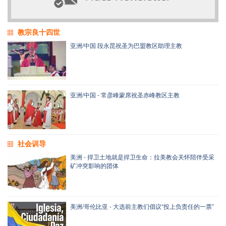
教宗良十四世
亚洲/中国 段永昆祝圣为巴盟教区助理主教
亚洲/中国 - 常彦峰蒙席祝圣赤峰教区主教
社会训导
美洲 - 捍卫土地就是捍卫生命：拉美教会关怀陪伴受采
矿冲突影响的团体
美洲/哥伦比亚 - 大选前主教们倡议“投上负责任的一票”