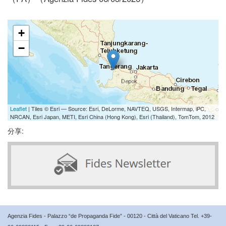
+
−
Leaflet
| Tiles © Esri — Source: Esri, DeLorme, NAVTEQ, USGS, Intermap, iPC,
NRCAN, Esri Japan, METI, Esri China (Hong Kong), Esri (Thailand), TomTom, 2012
分享:
Agenzia Fides - Palazzo “de Propaganda Fide” - 00120 - Città del Vaticano Tel. +39-