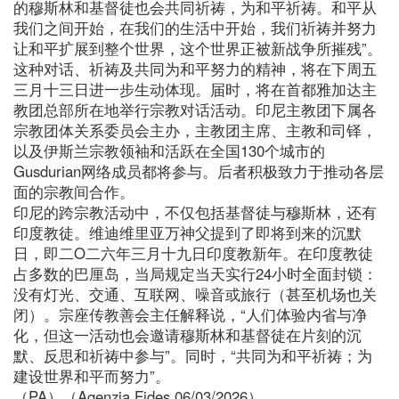
的穆斯林和基督徒也会共同祈祷，为和平祈祷。和平从
我们之间开始，在我们的生活中开始，我们祈祷并努力
让和平扩展到整个世界，这个世界正被新战争所摧残”。
这种对话、祈祷及共同为和平努力的精神，将在下周五
三月十三日进一步生动体现。届时，将在首都雅加达主
教团总部所在地举行宗教对话活动。印尼主教团下属各
宗教团体关系委员会主办，主教团主席、主教和司铎，
以及伊斯兰宗教领袖和活跃在全国130个城市的
Gusdurian网络成员都将参与。后者积极致力于推动各层
面的宗教间合作。
印尼的跨宗教活动中，不仅包括基督徒与穆斯林，还有
印度教徒。维迪维里亚万神父提到了即将到来的沉默
日，即二O二六年三月十九日印度教新年。在印度教徒
占多数的巴厘岛，当局规定当天实行24小时全面封锁：
没有灯光、交通、互联网、噪音或旅行（甚至机场也关
闭）。宗座传教善会主任解释说，“人们体验内省与净
化，但这一活动也会邀请穆斯林和基督徒在片刻的沉
默、反思和祈祷中参与”。同时，“共同为和平祈祷；为
建设世界和平而努力”。
（PA）（Agenzia Fides 06/03/2026）