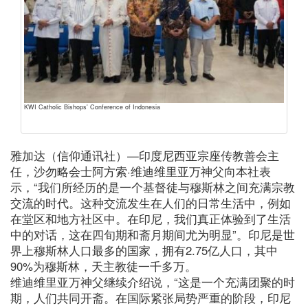
KWI Catholic Bishops' Conference of Indonesia
雅加达（信仰通讯社）—印度尼西亚宗座传教善会主
任，沙勿略会士阿方索·维迪维里亚万神父向本社表
示，“我们所经历的是一个基督徒与穆斯林之间充满宗教
交流的时代。这种交流发生在人们的日常生活中，例如
在堂区和地方社区中。在印尼，我们真正体验到了生活
中的对话，这在四旬期和斋月期间尤为明显”。印尼是世
界上穆斯林人口最多的国家，拥有2.75亿人口，其中
90%为穆斯林，天主教徒一千多万。
维迪维里亚万神父继续介绍说，“这是一个充满团聚的时
期，人们共同开斋。在国际紧张局势严重的阶段，印尼