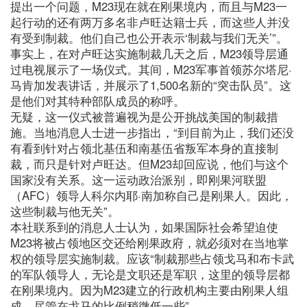
提出一个问题，M23现在就在刚果境内，而且与M23一
起行动的还有两万多名非卢旺达籍士兵，而这些人并没
有受到制裁。他们自己也公开表示‘制裁与我们无关’”。
事实上，在对卢旺达实施制裁几天之后，M23领导层通
过电视展示了一场仪式。其间，M23军事首领苏尔塔尼·
马肯加发表讲话，并展示了1,500名新的“突击队员”。这
是他们对其特种部队成员的称呼。
无疑，这一仪式被普遍视为是公开挑战美国的制裁措
施。当地消息人士进一步指出，“到目前为止，我们还没
有看到针对占领北基伍和南基伍省叛军本身的直接制
裁，而只是针对卢旺达。但M23却回应说，他们与这个
国家没有关系。这一运动政治派别，即刚果河联盟
（AFC）领导人科尔内耶·南加称自己是刚果人。因此，
这些制裁与他无关”。
本社联系到的消息人士认为，如果国际社会希望迫使
M23将被占领地区交还给刚果政府，就必须对在当地掌
权的领导层实施制裁。应该“制裁那些占领戈马和布卡武
的军队领导人，无论是文职还是军职，这里的领导层都
在刚果境内。因为M23建立的行政机构主要由刚果人组
成，尽管在戈马的比例稍微低一些”。