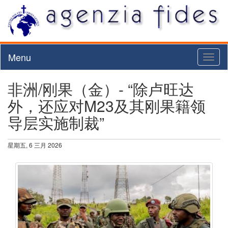
Menu
Toggl
naviga
非洲/刚果（金）- “除卢旺达
外，还应对M23及其刚果籍领
导层实施制裁”
星期五, 6 三月 2026