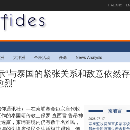
ITALIANO
EN
欧洲
大洋洲
圣座活动
任命
News Analysis
表示“与泰国的紧张关系和敌意依然存
烈”
信仰通讯社）—在柬埔寨金边宗座代牧
柬埔寨
工作的泰国籍传教士保罗·查西雷·鲁昂神
2026-07-17
社透露，柬埔寨境内仍有数千名难民，
宗座监牧费加雷多蒙席谈
接壤的边境省份民众生活极其艰难、饱
新奴隶和流离失所者是危