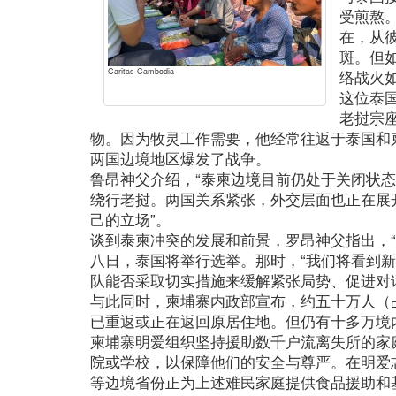
受煎熬
在，从
斑。但
Caritas Cambodia
络战火
这位泰
老挝宗
物。因为牧灵工作需要，他经常往返于泰国和
两国边境地区爆发了战争。
鲁昂神父介绍，“泰柬边境目前仍处于关闭状
绕行老挝。两国关系紧张，外交层面也正在展
己的立场”。
谈到泰柬冲突的发展和前景，罗昂神父指出，“
八日，泰国将举行选举。那时，“我们将看到
队能否采取切实措施来缓解紧张局势、促进对话
与此同时，柬埔寨内政部宣布，约五十万人（
已重返或正在返回原居住地。但仍有十多万境
柬埔寨明爱组织坚持援助数千户流离失所的家
院或学校，以保障他们的安全与尊严。在明爱
等边境省份正为上述难民家庭提供食品援助和