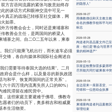
的隐形人”
。双方言语间流露的紧张与敌意始终存
彼此的谈话方式和眼神交流中可见一
2026-06-27
如今真正的战场已转移至社交媒体，网
用佛教僧侣和天主教主教
如火如荼。
命名的佛教学校和平与对
国外方传教会会士，同时还是柬埔寨和
标志
座传教善会主任，是两国间的桥梁人
2026-05-28
柬埔寨之间。自二O二五年以来，柬泰
殉道者列圣品案文件已呈
座：他们是“教会与世界
态。我们只能乘飞机出行，而长途车必须
量的精神遗产”
开交锋，各自向媒体和国际社会阐述自
2026-05-13
宗座监牧费加雷多蒙席呼
我们需要等待泰国大选的结果”。二月
尽所能共同打破柬泰冲突
新政府会是什么样，以及曼谷的新执政团
与和平、恢复两国间的正常关系” 。
2026-05-04
占六十四万境内流离失所人口的80%）
金边迎来一座新圣堂、一
司铎和一位慈幼会执事
内难民滞留在难民营中。
庭，这些家庭主要避难于佛塔、佛教寺
2026-03-18
志愿者们的动员下，奥多棉吉和柏威夏
柬埔寨殉道者列品案教区
基本生活物资。
审理结束