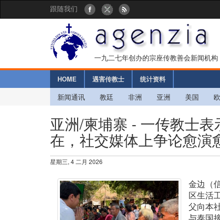
跟随我们
一九二七年创办的宗座传教善会新闻机构
HOME
遇害传教士
统计资料
新闻通讯
教廷
非洲
亚洲
美国
亚洲/柬埔寨 - 一传教士
在，社交媒体上争论愈演愈
星期三, 4 二月 2026
金边（
区生活
父向本
与泰国