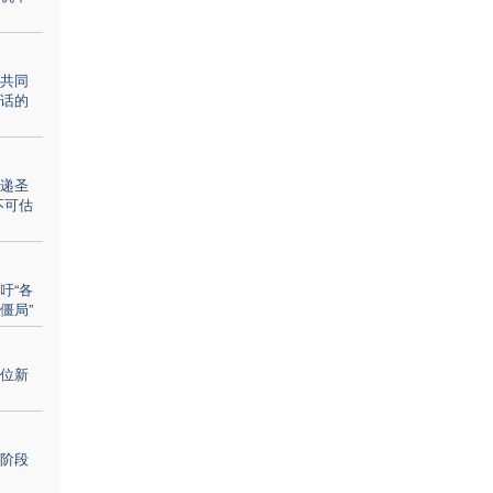
共同
话的
递圣
不可估
吁“各
僵局”
位新
阶段