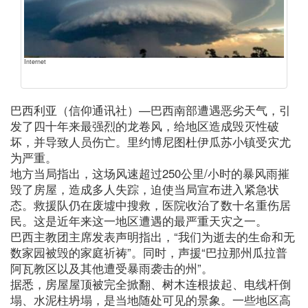
Internet
巴西利亚（信仰通讯社）—巴西南部遭遇恶劣天气，引
发了四十年来最强烈的龙卷风，给地区造成毁灭性破
坏，并导致人员伤亡。里约博尼图杜伊瓜苏小镇受灾尤
为严重。
地方当局指出，这场风速超过250公里/小时的暴风雨摧
毁了房屋，造成多人失踪，迫使当局宣布进入紧急状
态。救援队仍在废墟中搜救，医院收治了数十名重伤居
民。这是近年来这一地区遭遇的最严重天灾之一。
巴西主教团主席发表声明指出，“我们为逝去的生命和无
数家园被毁的家庭祈祷”。同时，声援“巴拉那州瓜拉普
阿瓦教区以及其他遭受暴雨袭击的州”。
据悉，房屋屋顶被完全掀翻、树木连根拔起、电线杆倒
塌、水泥柱坍塌，是当地随处可见的景象。一些地区高