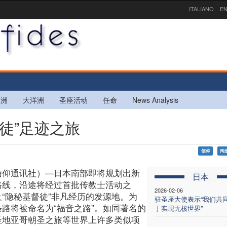
ITALIANO
EN
欧洲
大洋洲
圣座活动
任命
News Analysis
督徒”足迹之旅
信仰
殉
信仰通讯社）—日本南部即将规划出新
日本
路线，沿途将经过首批传教士活动之
2026-02-06
及“隐秘基督徒”非凡经历的发源地。为
驻圣座大使表示“我们共
条路将被命名为“福音之路”。如同著名的
于实现无核世界”
圣地亚哥朝圣之旅等世界上许多类似项