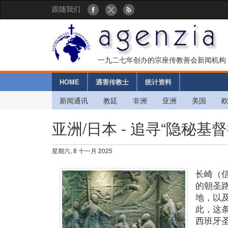
跟随我们
一九二七年创办的宗座传教善会新闻机构
HOME
遇害传教士
统计资料
新闻通讯
教廷
非洲
亚洲
美国
亚洲/日本 - 追寻“隐秘基
星期六, 8 十一月 2025
长崎（
的朝圣
地，以
此，这
西班牙