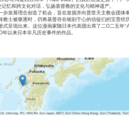
历史记忆和跨文化对话，弘扬基督教的文化与精神遗产。
一步发展理念创造了机会，旨在发掘并向普世天主教会团体
传教士被驱逐时，仍将基督存在铭刻于心的信徒们的宝贵经
形式呈现出来。这位漫画家随日本代表团出席了二O二五年“
OO年以来日本非凡历史事件的作品。
S, Intermap, iPC, NRCAN, Esri Japan, METI, Esri China (Hong Kong), Esri (Thailand), To