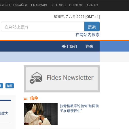
GLISH
ESPAÑOL
FRANÇAIS
DEUTSCH
CHINESE
ARABIC
星期五, 7 八月 2026 [GMT +1]
搜索
在网站内搜索
关于我们
往来
道
朝圣
信仰
拉青格教宗论信仰“如同孩
子在母亲怀中”
同致力