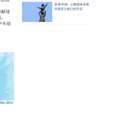
亚洲/中国 - 公教团体圣母
月朝圣之旅已经开启
奉献珍
历。
卢卡动
mTom, 2012