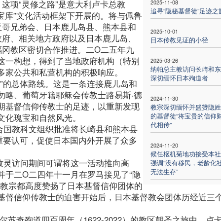
，这项“灵修之路”是意大利卢卡总教
2025-11-08
追寻“隐秘基督徒”足迹之
德宝库”文化活动框架下开展的。将与佩鲁
亚哥兄弟会、日本鹿儿岛县、熊本县和
2025-10-01
政府、相关地方政府以及日本鹿儿岛、
日本传教见证的小径
福冈教区密切合作推进。二O二五年九
这一构想，得到了当地政府机构（特别
2025-03-26
纳帕总主教访问长崎和东
多家公共和私营机构的积极响应。
深切缅怀日本殉道者
”的总体路线。这是一条连接鹿儿岛和
勿略、葡萄牙籍耶稣会传教士路易斯·德
2024-11-30
期基督信仰传教士的足迹，以重新发现
教宗深切缅怀并盛赞隐姓
的基督徒“将宝贵的信仰
文化瑰宝和自然风光。
代相传”
合国教科文组织批准将长崎县和熊本县
重要认可，促使日本国内外开展了众多
2024-11-20
候任枢机菊地功接受本社
牧灵访问期间可谓将这一活动推向高
强调“没有移民，老龄化
无法生存”
并于二O二四年十一月在罗马接见了“隐
各教宗都高度赞扬了日本基督信仰团体的
基督信仰传教士的迫害开始后，日本基督教会团体历经近三
苏奇殉道四百周年（1622-2022）的教区朝圣之旅中，卢