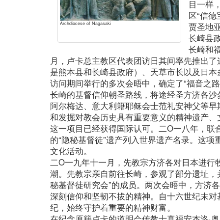
目一样
区“信
Archdiocese of Nagasaki
贾圣地
长崎县
长崎和
月，卢卡总主教区代表团访日其间率先推出了
是熊本县和长崎县政府）、天草市长以及日本
访问期间举行的多次会晤中，确定了“福音之路
长崎的基督信仰朝圣路线，将途经圣方济各沙
阿尔梅达、意大利籍耶稣会士范礼安神父等早
和发掘对教会历史具有重要意义的精神遗产、
这一项目已经获得国际认可。二O一八年，联
的“隐秘基督徒”遗产列入世界遗产名录。这项
文化活动。
二O一九年十一月，先教宗方济各对日本进行
潮。先教宗亲自前往长崎，参观了部分遗址，
秘基督徒研究会”的成员。两次会晤中，方济
深刻信仰和坚韧不拔的精神。自十六世纪末对
纪，始终守护着重要的精神财富。
在纪念原籍卢卡的道明会传教士真福安杰洛·奥尔