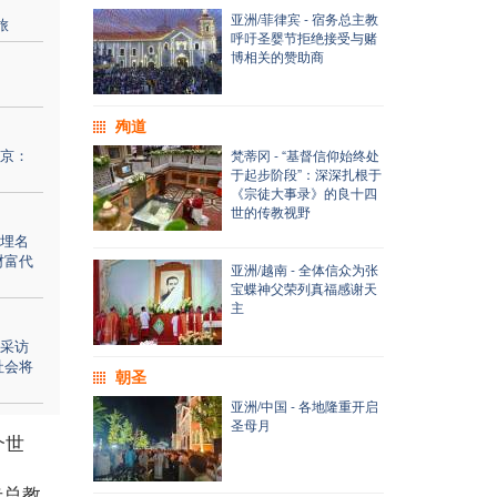
亚洲/菲律宾 - 宿务总主教
旅
呼吁圣婴节拒绝接受与赌
博相关的赞助商
殉道
京：
梵蒂冈 - “基督信仰始终处
于起步阶段”：深深扎根于
《宗徒大事录》的良十四
世的传教视野
埋名
财富代
亚洲/越南 - 全体信众为张
宝蝶神父荣列真福感谢天
主
采访
社会将
朝圣
亚洲/中国 - 各地隆重开启
圣母月
个世
卡总教