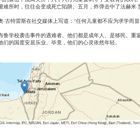
避难所时，往往会变成死亡陷阱。五月，炸弹击中了法赫米·
奥·古特雷斯在社交媒体上写道：“任何儿童都不应为求学而
布鲁学校袭击事件的遇难者。他们都是成年人、是移民。重
他们的国度安居乐业。毕竟，他们的心灵依然年轻。
S, Intermap, iPC, NRCAN, Esri Japan, METI, Esri China (Hong Kong), Esri (Thailand), To