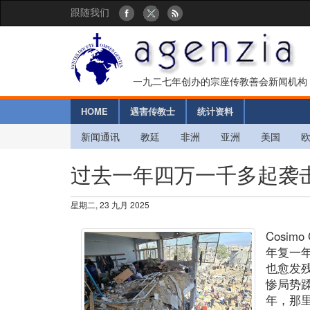
跟随我们
一九二七年创办的宗座传教善会新闻机构
HOME
遇害传教士
统计资料
新闻通讯
教廷
非洲
亚洲
美国
过去一年四万一千多起袭
星期二, 23 九月 2025
Cosimo 
年复一
也愈发
惨局势
年，那