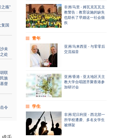
之殇”
非洲/马里 - 姆瓦克瓦瓦主
教警告：教育设施的缺失
也助长了早婚这一社会痼
疾
太复国
青年
亚洲/马来西亚 - 与零零后
沙未
交流福音
之处
胡联
亚洲/香港 - 亚太地区天主
民族
教大学合唱团齐聚香港参
基督
加研讨会
学生
击令
非洲/尼日利亚 - 西北部一
所学校遭袭、多名女学生
被绑架
。成千