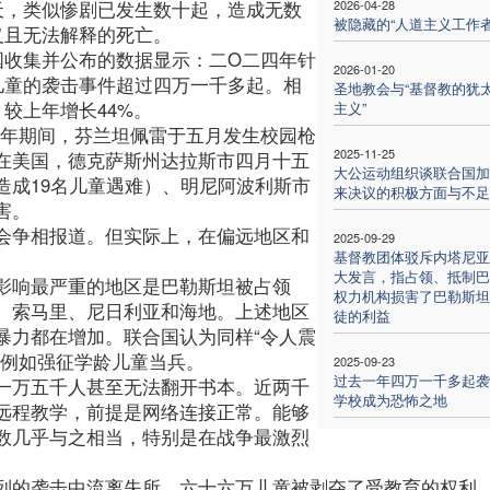
天，类似惨剧已发生数十起，造成无数
2026-04-28
被隐藏的“人道主义工作者
义且无法解释的死亡。
国收集并公布的数据显示：二O二四年针
2026-01-20
儿童的袭击事件超过四万一千多起。相
圣地教会与“基督教的犹
较上年增长44%。
主义”
五年期间，芬兰坦佩雷于五月发生校园枪
2025-11-25
在美国，德克萨斯州达拉斯市四月十五
大公运动组织谈联合国加
造成19名儿童遇难）、明尼阿波利斯市
来决议的积极方面与不足
害。
会争相报道。但实际上，在偏远地区和
2025-09-29
基督教团体驳斥内塔尼亚
大发言，指占领、抵制巴
影响最严重的地区是巴勒斯坦被占领
权力机构损害了巴勒斯坦
、索马里、尼日利亚和海地。上述地区
徒的利益
暴力都在增加。联合国认为同样“令人震
，例如强征学龄儿童当兵。
2025-09-23
过去一年四万一千多起袭
一万五千人甚至无法翻开书本。近两千
学校成为恐怖之地
远程教学，前提是网络连接正常。能够
数几乎与之相当，特别是在战争最激烈
列的袭击中流离失所，六十六万儿童被剥夺了受教育的权利