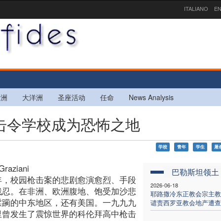
ITALIANO
EN
欧洲
大洋洲
圣座活动
任命
News Analysis
击令学校成为恐怖之地
学校
青年
学生
屠
Graziani
巴勒斯坦领土
年，校园枪击案的悲剧愈演愈烈、手段
2026-06-18
残忍。在非洲、欧洲腹地、饱受加沙悲
耶路撒冷东正教会宗主教
蹂躏的中东地区，还有美国。一九九九
谴责西罗亚教会地产遭查
里曾发生了震惊世界的科伦拜高中枪击