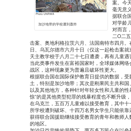
案。今
毫无意
Photo UNRWA
据联合
对学龄
加沙地带的学校遭到轰炸
对而言，
二O二
击案、奥地利格拉茨六月、法国南特市四月。
日、乌瓦尔德市六月十日（仅这一起枪击案就
天主教学校于八月二十七日遭袭，再有儿童遇
当此类事件发生在富裕国家时，全球媒体网络
战区，这种现象更为普遍且破坏性更大。
根据联合国在国际保护教育日提供的数据，受
土，特别是加沙地带；其次是刚果民主共和国
以及其他地方，各种针对年轻女性和儿童的性
惊”的是其他类型犯罪的残暴程度也不断升级
在乌克兰，五百万儿童难以接受教育，其中十
所学校遭到破坏、十四万名男女学生只能依靠
获得联合国援助继续接受教育的青年和教师人
的地区。
加沙日益悲惨的局势下，两百多万民众在以色