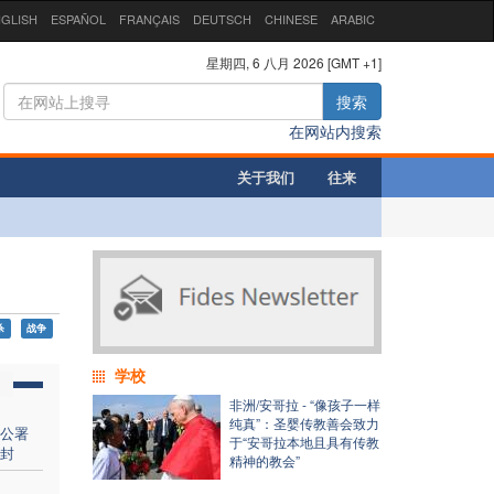
GLISH
ESPAÑOL
FRANÇAIS
DEUTSCH
CHINESE
ARABIC
星期四, 6 八月 2026 [GMT +1]
搜索
在网站内搜索
关于我们
往来
杀
战争
学校
非洲/安哥拉 - “像孩子一样
纯真”：圣婴传教善会致力
公署
于“安哥拉本地且具有传教
封
精神的教会”