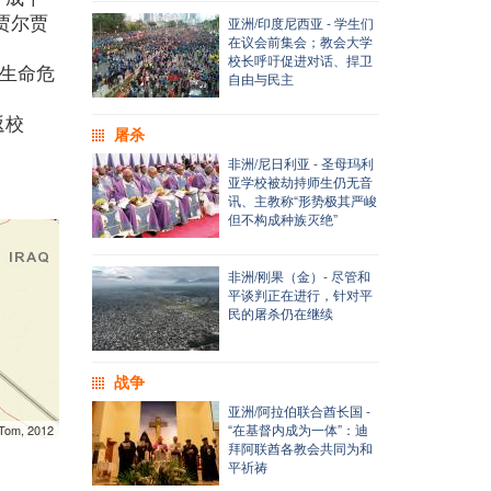
贾尔贾
亚洲/印度尼西亚 - 学生们
在议会前集会；教会大学
校长呼吁促进对话、捍卫
冒生命危
自由与民主
返校
屠杀
非洲/尼日利亚 - 圣母玛利
亚学校被劫持师生仍无音
讯、主教称“形势极其严峻
但不构成种族灭绝”
非洲/刚果（金）- 尽管和
平谈判正在进行，针对平
民的屠杀仍在继续
战争
亚洲/阿拉伯联合酋长国 -
“在基督内成为一体”：迪
mTom, 2012
拜阿联酋各教会共同为和
平祈祷