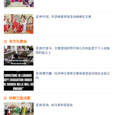
亚洲/中国 - 常彦峰蒙席祝圣赤峰教区主教
东方礼教会
美洲/巴拿马 - 主教团强烈呼吁将公共利益置于个人或集
团利益之上
亚洲/黎巴嫩 - 拉伊神父遇害后黎南基督徒徘徊在去留之
间
伊斯兰政治家
亚洲/圣地 - 哈马斯和基督徒