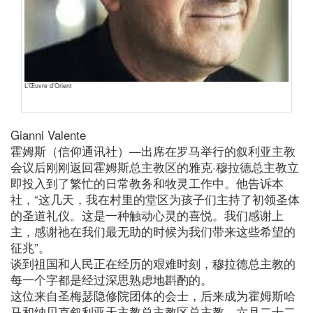
L’Œuvre d’Orient
Gianni Valente
霍姆斯（信仰通讯社）—出席在罗马举行的叙利亚主教
会议后刚刚返回霍姆斯总主教区的雅克·穆拉德总主教立
即投入到了繁忙的日常教务和牧灵工作中。他告诉本
社，“这几天，我在村里的堂区为孩子们主持了初领圣体
的圣道礼仪。这是一种触动心灵的喜悦。我们感谢上
主，感谢祂在我们最无助的时候为我们带来这些希望的
征兆”。
谈到祖国和人民正在经历的艰难时刻，穆拉德总主教的
每一个字都是经过深思熟虑地斟酌的。
这位来自圣梅瑟隐修院团体的会士，后来成为霍姆斯哈
马和纳贝克叙利亚天主教总主教区总主教。六月二十二