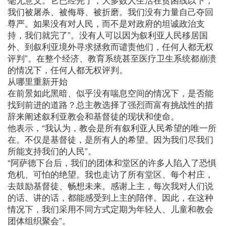
我们被屠杀、被侮辱、被折磨。我们没有力量自己夺回
尊严。如果没有对人民，而不是对政府的坦诚政治支
持，我们就完了”。没有人可以因为叙利亚人民移居国
外、到叙利亚境外寻求拯救而谴责他们，任何人都无权
评判”。在整个经济、教育系统甚至医疗卫生系统都崩溃
的情况下，任何人都无权评判。
从哪里重新开始
在前景如此黑暗、似乎没有喘息空间的情况下，是否能
找到前进的道路？总主教选择了强烈而富有挑战性的措
辞来阐述叙利亚教会和基督徒的现状和使命。
他表示，“我认为，教会是所有叙利亚人民希望的唯一所
在。不仅是基督徒，是所有人的希望。因为我们尽我们
所能支持我们的人民”。
“阿萨德下台后，我们的团体和堂区的许多人陷入了恐惧
危机、可怕的绝望。我也走访了所有堂区、每个村庄，
去鼓励基督徒、畅想未来。感谢上主，每次我对人们说
的话、讲的话，都能感受到上主的陪伴。因此，在这种
情况下，我们采用不同方式定期为年轻人、儿童和教会
团体组织聚会”。