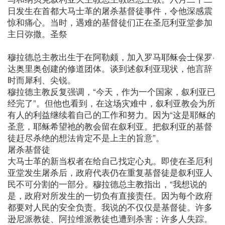
日发生在首都大马士革的屠杀基督徒事件，令他深感震
惊和痛心。当时，遇难的基督徒们正在圣厄利亚堂参加
主日弥撒。圣祭
穆拉德总主教出生于在阿勒颇，加入罗马耶稣会士保罗·
达奥里奥创建的修道团体。谈到述叙利亚现状，他言辞
时而犀利、尖锐。
穆拉德主教反复强调，“今天，作为一个国家，叙利亚已
经完了”。但他也看到，在这场灾难中，叙利亚教会为所
有人的利益继续着自己的工作和努力。因为“这是耶稣的
圣意，耶稣希望祂的教会留在叙利亚。把叙利亚的基督
徒赶尽杀绝的想法肯定不是上主的旨意”。
屠杀基督徒
大马士革的新当权者在给自己找定心丸。即使在圣厄利
亚堂发生屠杀后，政府代表仍在重复基督徒是叙利亚人
民不可分割的一部分。穆拉德总主教指出，“我想说的
是，政府对所发生的一切负有直接责任。因为每个政府
都要对人民的安全负责。我说的不仅仅是基督徒。许多
逊尼派教徒、阿拉维派教徒也遭到杀害；许多人失踪。