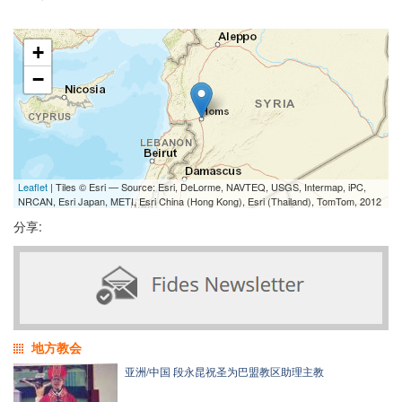
+
−
Leaflet
| Tiles © Esri — Source: Esri, DeLorme, NAVTEQ, USGS, Intermap, iPC,
NRCAN, Esri Japan, METI, Esri China (Hong Kong), Esri (Thailand), TomTom, 2012
分享:
地方教会
亚洲/中国 段永昆祝圣为巴盟教区助理主教