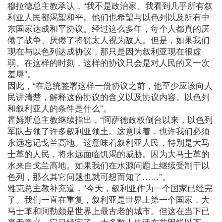
穆拉德总主教承认，“我不是政治家。我看到几乎所有叙
利亚人民都渴望和平。他们也希望与以色列以及所有中
东国家达成和平协议。经过这么多年，每个人都真的厌
倦了战争、厌倦了将犹太人视为敌人。但是，如果我们
现在与以色列达成协议，那只是因为叙利亚现在很虚
弱。在这样的时刻，这样的协议只会是对人民的又一次
羞辱”。
因此，“在总统签署这样一份协议之前，他至少应该向人
民讲清楚，解释这份协议的含义以及协议内容。以色列
和叙利亚人的条件是什么”。
霍姆斯总主教继续指出，“阿萨德政权倒台以来，以色列
军队占领了许多叙利亚领土。这意味着，也许我们必须
永远忘记戈兰高地。这意味着叙利亚人民，特别是大马
士革的人民，将永远面临饥渴的威胁。因为大马士革的
水来自戈兰高地。如果我们在水源问题上继续受制于以
色列，那么其它问题也就可想而知了……”。
雅克总主教补充道，“今天，叙利亚作为一个国家已经完
了。我们一直在重复，叙利亚是世界上第一个国家，大
马士革和阿勒颇是世界上最古老的城市。但这在当下已
毫无意义。它已经完了，大多数人生活在贫困线以下，