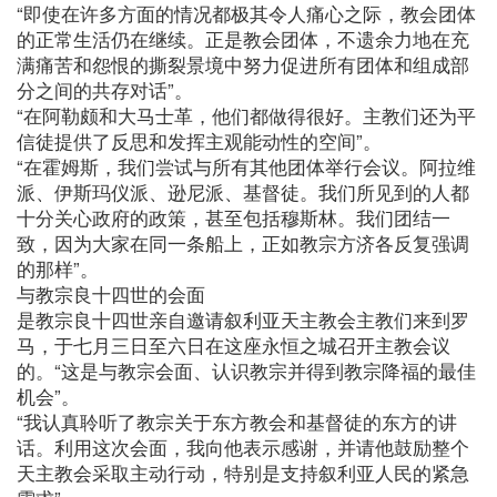
“即使在许多方面的情况都极其令人痛心之际，教会团体
的正常生活仍在继续。正是教会团体，不遗余力地在充
满痛苦和怨恨的撕裂景境中努力促进所有团体和组成部
分之间的共存对话”。
“在阿勒颇和大马士革，他们都做得很好。主教们还为平
信徒提供了反思和发挥主观能动性的空间”。
“在霍姆斯，我们尝试与所有其他团体举行会议。阿拉维
派、伊斯玛仪派、逊尼派、基督徒。我们所见到的人都
十分关心政府的政策，甚至包括穆斯林。我们团结一
致，因为大家在同一条船上，正如教宗方济各反复强调
的那样”。
与教宗良十四世的会面
是教宗良十四世亲自邀请叙利亚天主教会主教们来到罗
马，于七月三日至六日在这座永恒之城召开主教会议
的。“这是与教宗会面、认识教宗并得到教宗降福的最佳
机会”。
“我认真聆听了教宗关于东方教会和基督徒的东方的讲
话。利用这次会面，我向他表示感谢，并请他鼓励整个
天主教会采取主动行动，特别是支持叙利亚人民的紧急