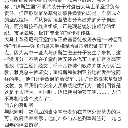
称，“伊斯兰国”不明武装分子对袭击大马士革圣堂负有
责任。但声称对屠杀基督徒事件负责的却是一个新成立
的圣战组织，系从努斯拉圣战者分离出来的分子创建
的。而努斯拉圣战者组织，正是现总统沙拉领导的组
织。市场战略、极其“专业的”宣传和传播。
大马士革圣厄利亚堂的东正教基督徒被屠杀是“一种惩罚
性”行径——许多消息来源和现场目击者都证实了这一
点。因为其中一些人与伊斯兰激进分子发生了争执，这
些激进分子不断在圣堂前用安装在汽车上的扩音器高声
播放《古兰经》经文，呼吁基督徒们皈依并加入伊斯兰
教。雅克总主教证实，霍姆斯和叙利亚各地都发生过同
样的事。“他们开着政府的治安车，用扩音器要求基督徒
改教。如果我们向安全人员质疑此类行为，他们回答是
这是个人行为。可同时，继续使用治安车辆……，人们
不再相信这个政府了”。
西方的赞助者
与此同时，叙利亚的当今掌权者仍在寻求外部势力的认
可。政府代表表示，他们准备与以色列重新签订一九七
四年的停战协定。