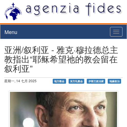
Menu
Toggl
naviga
亚洲/叙利亚 - 雅克·穆拉德总主
教指出“耶稣希望祂的教会留在
叙利亚”
星期一, 14 七月 2025
地方教会
东方礼教会
伊斯兰政治家
地缘政治