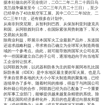
据本社做出的不完全统计，二O二二年二月二十四日乌
克兰战争爆发至今（二O二三年六月二十三日），至少
已经举办了43次航空军工展。其中二O二二年32次、二
O二三年11次，还有很多在计划中。
从南非到突尼斯、从智利到巴西、从保加利亚到捷克共
和国、从阿联酋到日本，在国际紧张局势刺激下，军火
交易如火如荼。
除商业利益，即展示本国军火工业最新产品外，东道国
还追求战略利益，寻求将自己确立为全球军火制造商领
域的一个参考点。由此，就可能导致跨国军火公司在其
中一些国家建立自己的子公司，逐渐地趋向于向当地军
工企业转让技术。
以阿联酋为例，以武器和防务为主的双年展阿布扎比国
际防务展（IDEX）是中东地区最主要的军火展。也是几
乎来自世界各地的大大小小军火制造商的聚集地，已经
连续举办了多年。随着时间的推移，得益于与跨国公司
和外籍公司的合作，阿联酋已经为自己配备了一个重要
的军事工业部门，能够提供越来越复杂精密的系统。除
了满足国民经济多样化外，其目的也是通过向朋友和盟
友（或代理势力）出售（或在某些情况下捐赠）军备，