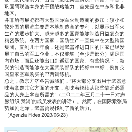
巩固阿联酋本身的干预战略能力，首先是在中东和北非
地区。
并非所有展览都有大型国际军火制造商的参加：较小和
较外围的展览主要是本地制造商的专利，以显示出军火
生产的逐步扩大、越来越多的国家能够制造日益复杂的
精密系统。在西方国家，国防生产一直集中在大型跨国
集团。直到几十年前，还是武器净进口国的国家已经发
展了自己的军工企业，不仅能够（至少是部分）满足国
内市场，而且还能出口到遥远的国家。有些情况下，新
兴的制造商能够在大国武装部队的招标中中标，例如英
国皇家空军购买的巴西训练机。
总之，教宗方济各告诫我们，“将大部分支出用于武器意
味着拿走其它方面的开支，意味着继续从那些缺乏必需
品的人身上拿走所需的”（二O二二年三月二十一日对志
愿组织‘我渴’的成员发表的讲话）。然而，在国际紧张局
势加剧之际，武器贸易找到了新的活力。
（Agenzia Fides 2023/06/23）