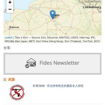
+
−
Leaflet
| Tiles © Esri — Source: Esri, DeLorme, NAVTEQ, USGS, Intermap, iPC,
NRCAN, Esri Japan, METI, Esri China (Hong Kong), Esri (Thailand), TomTom, 2012
分享:
武器
非洲/加纳 - 非法持有枪支的蔓延令人担忧