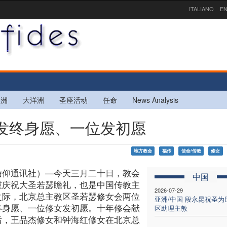
ITALIANO
EN
欧洲
大洋洲
圣座活动
任命
News Analysis
女发终身愿、一位发初愿
地方教会
福传
使命/传教
修女
信仰通讯社）—今天三月二十日，教会
中国
重庆祝大圣若瑟瞻礼，也是中国传教主
2026-07-29
之际，北京总主教区圣若瑟修女会两位
亚洲/中国 段永昆祝圣为
终身愿、一位修女发初愿。十年修会献
区助理主教
后，王品杰修女和钟海红修女在北京总