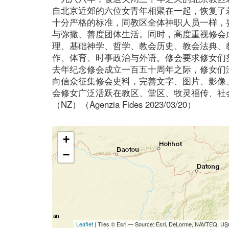
自北京近郊的六位女青年相聚在一起，恢复了
十分严格的标准，同教区全体神职人员一样，
与弥撒、善度团体生活。同时，高度重视修会
理、基础神学、哲学、教会历史、教会法典、
作、体育、时事政治与外语。修会要求修女们
去年纪念修会成立一百五十周年之际，修女们
向信众征集修会史料，完善文字、图片、影像
会修女广泛活跃在教区、堂区、牧灵福传、社
（NZ）（Agenzia Fides 2023/03/20）
+
−
Leaflet
| Tiles © Esri — Source: Esri, DeLorme, NAVTEQ, USG