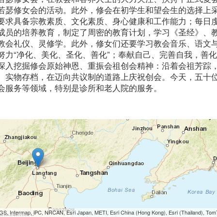
若瑟修女会的活动。此外，修会在初学生和望会生的选择上
要求具备宗教素质、文化素质、身心健康和工作能力；每日
成员的培养教育，制定了周密的教育计划，学习《圣经》、
教会礼仪、灵修学。此外，修女们还要学习教会音乐、语文
努力“净化、美化、圣化、善化”；奉献自己、完善自我，善
深入挖掘修会原始神恩、重振会祖创会精神：沿着会祖芳踪
、实物存档，在迈向共议制的道路上庆祝创会。今天，五十
会服务等领域，特别是诊所和老人院的服务。
S, Intermap, iPC, NRCAN, Esri Japan, METI, Esri China (Hong Kong), Esri (Thailand), To