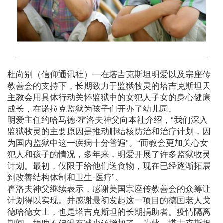
杜尚别（信仰通讯社）—在塔吉克斯坦明爱以及宗座传
教善会的支持下，长期致力于监狱牧灵的塔吉克斯坦天
主教会用具体行动关怀监狱中的女犯人子女的身心健康
成长，在诺拉克监狱为孩子们开办了幼儿园。
明爱主任约哈马德·霍洛夫神父向本社介绍，“我们深入
监狱牧灵的主要原因是推动肺结核防治和治疗计划，因
为国内监狱中这一疾病十分普遍”。“而教会更加关心女
犯人和孩子的情况，多年来，明爱开展了许多监狱牧灵
计划。最初，仅限于给他们送食物，现在已经逐渐拓展
到改善结构体制和卫生-医疗”。
霍洛夫神父继续表示，感谢美国宗座传教善会的众筹让
计划得以实现。并感谢最初发起这一项目的德国老人戈
德哈德女士，也是塔吉克斯坦的长期捐助者。疫情隔离
期间，捐助不但没有减少还增加了。为此，塔吉克斯坦