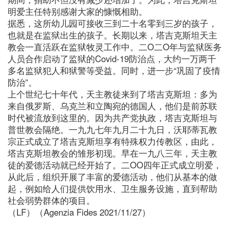
明爱主任特别感谢大家的慷慨相助。
据悉，这所幼儿园可接收三到二十名零到三岁的孩子，
也就是在监狱出生的孩子。长期以来，塔吉克斯坦天主
教会一直活跃在监狱牧灵工作中。二O二O年与监狱医务
人员合作启动了监狱的Covid-19防治点，大约一万两千
多名监狱犯人和狱警等受益。同时，进一步“巩固了疫情
防治”。
上个世纪七十年代，天主教徒来到了塔吉克斯坦：多为
来自俄罗斯、乌克兰和立陶宛的德国人，他们是前苏联
时代被流放到这里的。因为共产党执政，塔吉克斯坦与
普世教会隔绝。一九九七年九月二十九日，沃耶蒂瓦教
宗正式成立了塔吉克斯坦享有特殊权力传教区，由此，
塔吉克斯坦教会的雏形初现。早在一九八三年，天主教
徒的爱德活动就已经开始了。二OO四年正式成立明爱，
从此后，组织开展了丰富的爱德活动，他们从基本的做
起，例如给人们提供饮用水、卫生服务设施，直到帮助
社会弱势群体的项目。
（LF）（Agenzia Fides 2021/11/27）