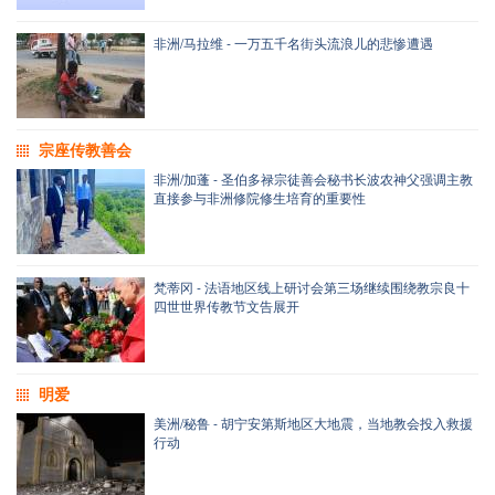
非洲/马拉维 - 一万五千名街头流浪儿的悲惨遭遇
宗座传教善会
非洲/加蓬 - 圣伯多禄宗徒善会秘书长波农神父强调主教
直接参与非洲修院修生培育的重要性
梵蒂冈 - 法语地区线上研讨会第三场继续围绕教宗良十
四世世界传教节文告展开
明爱
美洲/秘鲁 - 胡宁安第斯地区大地震，当地教会投入救援
行动