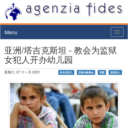
Menu
Toggl
naviga
亚洲/塔吉克斯坦 - 教会为监狱
女犯人开办幼儿园
星期六, 27 十一月 2021
街头流浪儿
宗座传教善会
明爱
监狱犯人