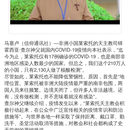
马塞卢（信仰通讯社）—非洲小国莱索托的天主教司铎
霍西亚∙查尔神父就国内COVID-19疫情向本社表示，“迄
今为止，莱索托仅有17例确诊的COVID-19，也是南部非
洲地区感染人数最少的国家。但总之，我们这个210万人
的小国，只有2,130人做了核酸检测”。
尽管如此，莱索托也不能降低警惕性。原因，首先是“地
理位置。莱索托被非洲大陆疫情最严重的南非包围，两
国人员来往频繁。边境关闭了，但许多人非法越境。还
有，没有做检测，并不意味着就没有感染”。
查尔神父继续介绍，疫情发生以来，“莱索托天主教会积
极行动起来，在公众中广泛宣传相关的疫情常识和防治
措施等”。与世界各地一样采取了保持距离、戴口罩、勤
洗手、圣堂活动取消等措施，对教会和社会都构成了史
无前例的严峻挑战。