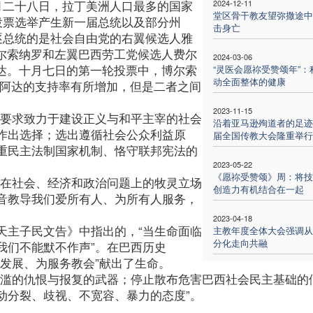
月二十八日，拉丁美洲人口最多的国家
2024-12-11
堂区骨干教友望弥撒途中
投票选举产生新一届总统以及部分州
击身亡
逐总统的是社会自由党的右翼候选人雅
博尔索纳罗和左翼巴西劳工党候选人费尔
2024-03-06
阿达。十月七日的第一轮投票中，博尔索
“灵医会愿祢受赞颂年”：
动全面整体的健康
显示阿达的支持率有所增加，但是二者之间
2023-11-15
，要求致力于建设正义与和平主宰的社会
沿着亚马逊殉道者的足迹
作出选择；选出遵循社会公众利益原
届全国传教大会隆重举行
重民主法制国家机制、恪守联邦宪法的
2023-05-22
《愿祢受赞颂》周：将技
“在社会、经济和政治问题上的牧灵立场
创造力有机结合在一起
音教导我们爱所有人、为所有人服务，
2023-04-18
天主子民文告》中指出的，“当生命面临
主教年度全体大会强调从
分化走向共融
我们不能默不作声”。在巴西历史
发展、为服务教会”献出了生命。
泛滥的仇恨与报复的武器；停止散布危害巴西社会民主基础的
动分裂、歧视、不宽容、暴力的态度”。