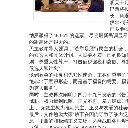
明天十
巴西将
长。角
伊尔•
南多•
纳罗赢得了46.05%的选票。尽管最新民调
的距离还是很大的。
天主教领导人强调，“选举是履行民主的机会
的候选人和具体计划。人民要本着自己的良知
则、尊重人性尊严、打击偷税漏税和腐败、尊
候选人和计划”。
谈到教会的牧灵和先知性使命，主教们重申了
绝非出于意识形态，而是基于福音的需要。福
为穷人服务”。
同时，主教再次阐明了四月十九日发表的《告
威胁、权力遭到践踏、正义不再、暴力肆虐时
上，“无数主教为推动民主、正义与友爱的社会
最后，文件勉励大家“放下在国内导致了暴力
息、扭曲的和极端主义立场；必须战胜各种煽
（SL）（Agenzia Fides 2018/10/27）