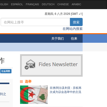
GLISH
ESPAÑOL
FRANÇAIS
DEUTSCH
CHINESE
ARABIC
星期四, 6 八月 2026 [GMT +1]
搜索
在网站内搜索
关于我们
往来
作
社会局势
选举
非洲/阿尔及利亚 - 弃权再
次成为议会选举中的主流
到之