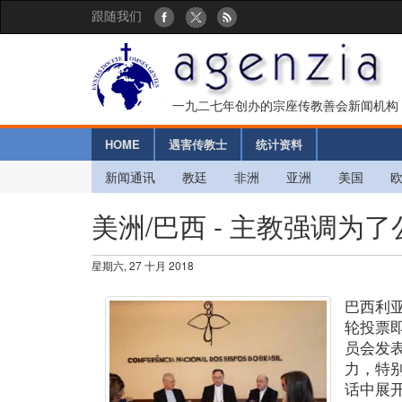
跟随我们
一九二七年创办的宗座传教善会新闻机构
HOME
遇害传教士
统计资料
新闻通讯
教廷
非洲
亚洲
美国
美洲/巴西 - 主教强调
星期六, 27 十月 2018
巴西利
轮投票
员会发
力，特
话中展开