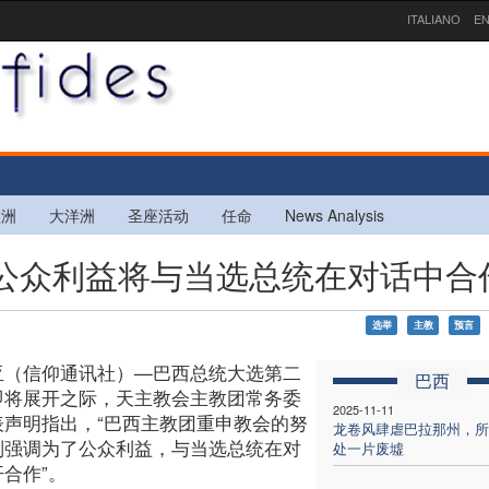
ITALIANO
EN
欧洲
大洋洲
圣座活动
任命
News Analysis
为了公众利益将与当选总统在对话中合
选举
主教
预言
亚（信仰通讯社）—巴西总统大选第二
巴西
即将展开之际，天主教会主教团常务委
2025-11-11
表声明指出，“巴西主教团重申教会的努
龙卷风肆虐巴拉那州，所
别强调为了公众利益，与当选总统在对
处一片废墟
合作”。