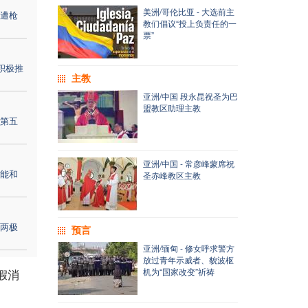
美洲/哥伦比亚 - 大选前主
遭枪
教们倡议“投上负责任的一
票”
积极推
主教
亚洲/中国 段永昆祝圣为巴
盟教区助理主教
第五
亚洲/中国 - 常彦峰蒙席祝
能和
圣赤峰教区主教
两极
预言
亚洲/缅甸 - 修女呼求警方
放过青年示威者、貌波枢
机为“国家改变”祈祷
假消