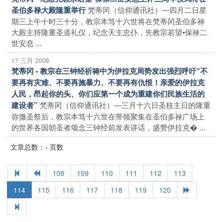
梵蒂冈（信仰通讯社）―四月二日星
圣伯多禄大殿隆重举行
期三上午十时三十分，教宗本笃十六世将在梵蒂冈圣伯多禄
大殿主持隆重圣道礼仪，纪念天主忠仆，先教宗若望•保禄二
世安息 ...
17 三月 2008
梵蒂冈 - 教宗在三钟经祈祷中为伊拉克局势发出强烈呼吁“不
要再有灾难、不要再施暴力、不要再有仇恨！亲爱的伊拉克
人民，昂起你的头、你们应第一个成为重建你们民族生活的
梵蒂冈（信仰通讯社）―三月十六日圣枝主日的隆重
建设者”
弥撒圣祭后，教宗本笃十六世在带领聚集在圣伯多禄广场上
的世界各国朝圣者颂念三钟经前发表讲话，盛赞伊拉克� ...
文章总数：- 页数
108
109
110
111
112
113
114
115
116
117
118
119
120