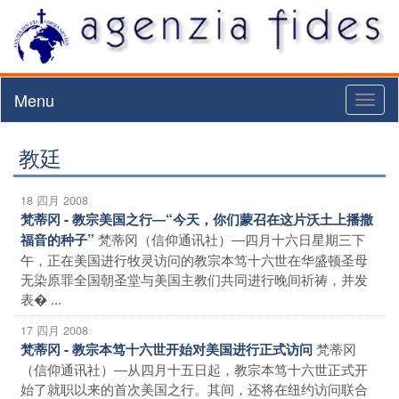
Menu
Toggl
naviga
教廷
18 四月 2008
梵蒂冈 - 教宗美国之行―“今天，你们蒙召在这片沃土上播撒
梵蒂冈（信仰通讯社）―四月十六日星期三下
福音的种子”
午，正在美国进行牧灵访问的教宗本笃十六世在华盛顿圣母
无染原罪全国朝圣堂与美国主教们共同进行晚间祈祷，并发
表� ...
17 四月 2008
梵蒂冈
梵蒂冈 - 教宗本笃十六世开始对美国进行正式访问
（信仰通讯社）―从四月十五日起，教宗本笃十六世正式开
始了就职以来的首次美国之行。其间，还将在纽约访问联合