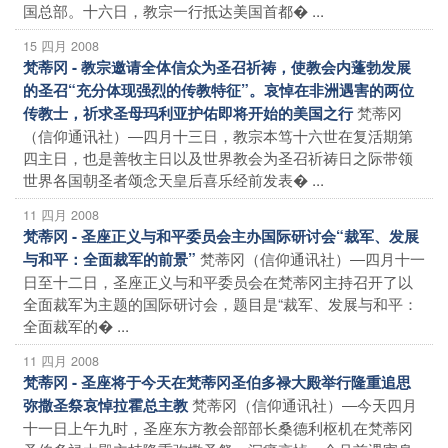
国总部。十六日，教宗一行抵达美国首都� ...
15 四月 2008
梵蒂冈 - 教宗邀请全体信众为圣召祈祷，使教会内蓬勃发展
的圣召“充分体现强烈的传教特征”。哀悼在非洲遇害的两位
梵蒂冈
传教士，祈求圣母玛利亚护佑即将开始的美国之行
（信仰通讯社）―四月十三日，教宗本笃十六世在复活期第
四主日，也是善牧主日以及世界教会为圣召祈祷日之际带领
世界各国朝圣者颂念天皇后喜乐经前发表� ...
11 四月 2008
梵蒂冈 - 圣座正义与和平委员会主办国际研讨会“裁军、发展
梵蒂冈（信仰通讯社）―四月十一
与和平：全面裁军的前景”
日至十二日，圣座正义与和平委员会在梵蒂冈主持召开了以
全面裁军为主题的国际研讨会，题目是“裁军、发展与和平：
全面裁军的� ...
11 四月 2008
梵蒂冈 - 圣座将于今天在梵蒂冈圣伯多禄大殿举行隆重追思
梵蒂冈（信仰通讯社）―今天四月
弥撒圣祭哀悼拉霍总主教
十一日上午九时，圣座东方教会部部长桑德利枢机在梵蒂冈