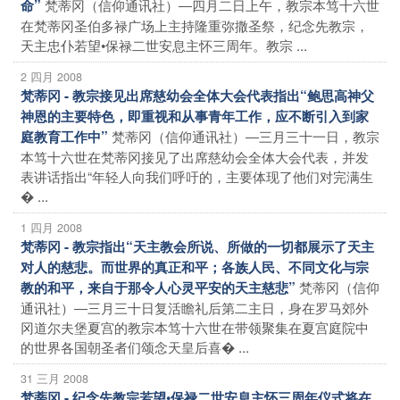
梵蒂冈（信仰通讯社）―四月二日上午，教宗本笃十六世
命”
在梵蒂冈圣伯多禄广场上主持隆重弥撒圣祭，纪念先教宗，
天主忠仆若望•保禄二世安息主怀三周年。教宗 ...
2 四月 2008
梵蒂冈 - 教宗接见出席慈幼会全体大会代表指出“鲍思高神父
神恩的主要特色，即重视和从事青年工作，应不断引入到家
梵蒂冈（信仰通讯社）―三月三十一日，教宗
庭教育工作中”
本笃十六世在梵蒂冈接见了出席慈幼会全体大会代表，并发
表讲话指出“年轻人向我们呼吁的，主要体现了他们对完满生
� ...
1 四月 2008
梵蒂冈 - 教宗指出“天主教会所说、所做的一切都展示了天主
对人的慈悲。而世界的真正和平；各族人民、不同文化与宗
梵蒂冈（信仰
教的和平，来自于那令人心灵平安的天主慈悲”
通讯社）―三月三十日复活瞻礼后第二主日，身在罗马郊外
冈道尔夫堡夏宫的教宗本笃十六世在带领聚集在夏宫庭院中
的世界各国朝圣者们颂念天皇后喜� ...
31 三月 2008
梵蒂冈 - 纪念先教宗若望•保禄二世安息主怀三周年仪式将在