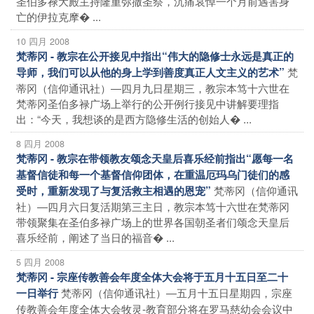
圣伯多禄大殿主持隆重弥撒圣祭，沉痛哀悼一个月前遇害身
亡的伊拉克摩� ...
10 四月 2008
梵蒂冈 - 教宗在公开接见中指出“伟大的隐修士永远是真正的
梵
导师，我们可以从他的身上学到善度真正人文主义的艺术”
蒂冈（信仰通讯社）―四月九日星期三，教宗本笃十六世在
梵蒂冈圣伯多禄广场上举行的公开例行接见中讲解要理指
出：“今天，我想谈的是西方隐修生活的创始人� ...
8 四月 2008
梵蒂冈 - 教宗在带领教友颂念天皇后喜乐经前指出“愿每一名
基督信徒和每一个基督信仰团体，在重温厄玛乌门徒们的感
梵蒂冈（信仰通讯
受时，重新发现了与复活救主相遇的恩宠”
社）―四月六日复活期第三主日，教宗本笃十六世在梵蒂冈
带领聚集在圣伯多禄广场上的世界各国朝圣者们颂念天皇后
喜乐经前，阐述了当日的福音� ...
5 四月 2008
梵蒂冈 - 宗座传教善会年度全体大会将于五月十五日至二十
梵蒂冈（信仰通讯社）―五月十五日星期四，宗座
一日举行
传教善会年度全体大会牧灵-教育部分将在罗马慈幼会会议中