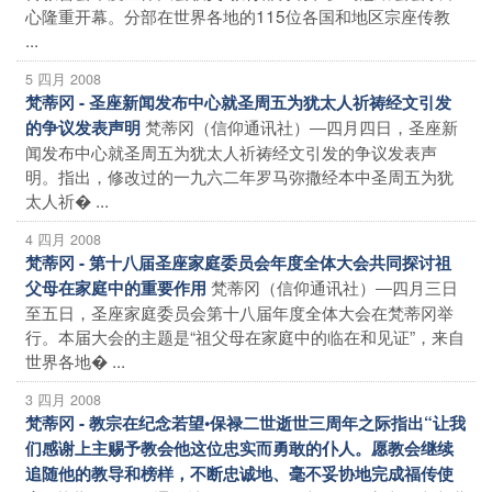
心隆重开幕。分部在世界各地的115位各国和地区宗座传教
...
5 四月 2008
梵蒂冈 - 圣座新闻发布中心就圣周五为犹太人祈祷经文引发
梵蒂冈（信仰通讯社）―四月四日，圣座新
的争议发表声明
闻发布中心就圣周五为犹太人祈祷经文引发的争议发表声
明。指出，修改过的一九六二年罗马弥撒经本中圣周五为犹
太人祈� ...
4 四月 2008
梵蒂冈 - 第十八届圣座家庭委员会年度全体大会共同探讨祖
梵蒂冈（信仰通讯社）―四月三日
父母在家庭中的重要作用
至五日，圣座家庭委员会第十八届年度全体大会在梵蒂冈举
行。本届大会的主题是“祖父母在家庭中的临在和见证”，来自
世界各地� ...
3 四月 2008
梵蒂冈 - 教宗在纪念若望•保禄二世逝世三周年之际指出“让我
们感谢上主赐予教会他这位忠实而勇敢的仆人。愿教会继续
追随他的教导和榜样，不断忠诚地、毫不妥协地完成福传使