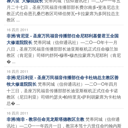
梵蒂冈城（信仰通讯社）—二O一一年五
禄六世”大修院院长
月二十七日，圣座万民福音传播部部长费尔南多•斐洛尼总主
教正式任命恩孔桑巴教区司铎伯努瓦•卡拉蒙席为多阿拉总主
教区 ...
16 四月 2011
非洲/肯尼亚 - 圣座万民福音传播部任命尼耶利基督君王全国
梵蒂冈城（信仰通讯社）—二O一O年十一月
大修道院院长
八日，圣座万民福音传播部部长迪亚斯枢机正式任命穆兰加
教区（肯尼亚）司铎约舒阿•穆蒂•穆杰拉蒙席为尼耶利（肯尼
� ...
16 四月 2011
非洲/尼日利亚 - 圣座万民福音传播部任命卡杜纳总主教区善
梵蒂冈城（信仰通讯社）—二O一O年四月
牧大修道院院长
十三日，圣座万民福音传播部部长迪亚斯枢机正式任命卡诺
教区（尼日利亚）司铎约瑟夫•帕特里克•萨利胡蒙席为卡杜纳
总� ...
16 四月 2011
梵蒂冈城（信仰通
非洲/南非 - 教宗任命克龙斯塔德教区主教
讯社）—二O一一年四月一日，教宗本笃十六世任命约翰内斯