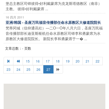
堡总主教区司铎彼得•好利戴蒙席为克龙斯塔德教区（南非）
主教。 彼得•好利戴蒙席 ...
16 四月 2011
亚洲/韩国 - 圣座万民福音传播部任命水原教区大修道院院长
梵蒂冈城（信仰通讯社）—二O一O年八月六日，圣座万民福
音传播部部长迪亚斯枢机任命水原教区司铎李和勇蒙席为水
原教区大修道院院长。 新院长李和勇蒙席于一� ...
文章总数：- 页数
15
16
17
18
19
20
21
22
23
24
25
26
27