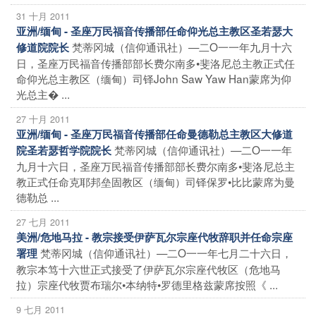
31 十月 2011
亚洲/缅甸 - 圣座万民福音传播部任命仰光总主教区圣若瑟大
梵蒂冈城（信仰通讯社）—二O一一年九月十六
修道院院长
日，圣座万民福音传播部部长费尔南多•斐洛尼总主教正式任
命仰光总主教区（缅甸）司铎John Saw Yaw Han蒙席为仰
光总主� ...
27 十月 2011
亚洲/缅甸 - 圣座万民福音传播部任命曼德勒总主教区大修道
梵蒂冈城（信仰通讯社）—二O一一年
院圣若瑟哲学院院长
九月十六日，圣座万民福音传播部部长费尔南多•斐洛尼总主
教正式任命克耶邦垒固教区（缅甸）司铎保罗•比比蒙席为曼
德勒总 ...
27 七月 2011
美洲/危地马拉 - 教宗接受伊萨瓦尔宗座代牧辞职并任命宗座
梵蒂冈城（信仰通讯社）—二O一一年七月二十六日，
署理
教宗本笃十六世正式接受了伊萨瓦尔宗座代牧区（危地马
拉）宗座代牧贾布瑞尔•本纳特•罗德里格兹蒙席按照《 ...
9 七月 2011