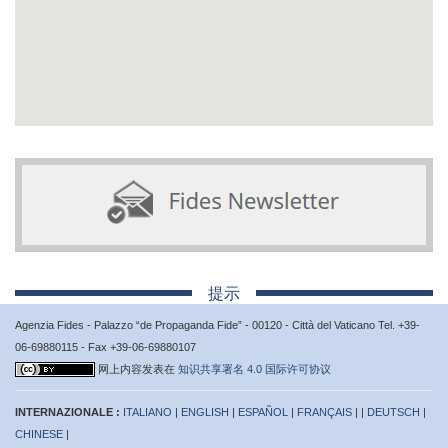
提示
Agenzia Fides - Palazzo “de Propaganda Fide” - 00120 - Città del Vaticano Tel. +39-
06-69880115 - Fax +39-06-69880107
网上内容发表在
知识共享署名 4.0 国际许可协议
INTERNAZIONALE :
ITALIANO
|
ENGLISH
|
ESPAÑOL
|
FRANÇAIS
| |
DEUTSCH
|
CHINESE
|