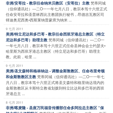
梵蒂冈城
非洲/安哥拉 - 教宗任命纳米贝教区（安哥拉）主教
（信仰通讯社）—二O一一年七月八日，教宗本笃十六世正式
任命安哥拉和圣普林西比主教团执行秘书，昂德吉瓦教区司
铎迪奥尼西奥•西斯莱纳普蒙席为纳米 ...
9 七月 2011
美洲/特立尼达和多巴哥 - 教宗任命西班牙港总主教区（特立
梵蒂冈城（信仰通讯社）—二O一
尼达和多巴哥）助理主教
一年七月八日，教宗本笃十六世正式任命圣神会会士约瑟夫•
哈里斯为西班牙港总主教区（特立尼达和多巴哥）助理主
教。此前，哈里 ...
9 七月 2011
美洲/圣文森特和格林纳达 - 调整金斯敦教区、任命布里奇顿
梵蒂冈城（信仰通讯社）—二O一一年七
和金斯敦教区主教
月八日，教宗本笃十六世正式将圣文森特和格里纳达境内的
金斯敦教区从卡斯特立教省划拨到特立比达和多巴哥的西班
牙港总主 ...
8 七月 2011
非洲/喀麦隆 - 圣座万民福音传播部任命多阿拉总主教区 “保