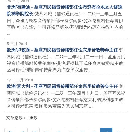
26 三月 2014
非洲/布隆迪 - 圣座万民福音传播部任命布琼布拉地区大修道
梵蒂冈城（信仰通讯社）—二O一三年三月五
院神学院院长
日，圣座万民福音传播部部长费尔南多•斐洛尼枢机任命鲁伊
基教区（布隆迪）司铎埃马努尔•基胡图为布琼布拉教区内的
...
5 三月 2014
梵
欧洲/卢森堡 - 圣座万民福音传播部任命宗座传教善会主任
蒂冈城（信仰通讯社）—二O一三年六月二十一日，圣座万民
福音传播部部长费尔南多•斐洛尼枢机正式任命卢森堡总主教
区司铎毛利斯•佩珀特蒙席为卢森堡宗座传 ...
17 十二月 2013
梵
欧洲/意大利 - 圣座万民福音传播部任命宗座传教善会主任
蒂冈城（信仰通讯社）—二O一三年四月十九日，圣座万民福
音传播部部长费尔南多•斐洛尼枢机任命意大利纳波利总主教
区司铎米凯莱•奥图奥洛蒙席为意大利宗座 ...
文章总数：- 页数