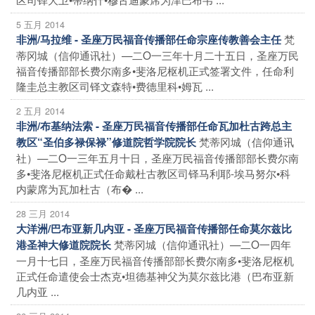
5 五月 2014
梵
非洲/马拉维 - 圣座万民福音传播部任命宗座传教善会主任
蒂冈城（信仰通讯社）—二O一三年十月二十五日，圣座万民
福音传播部部长费尔南多•斐洛尼枢机正式签署文件，任命利
隆圭总主教区司铎文森特•费德里科•姆瓦 ...
2 五月 2014
非洲/布基纳法索 - 圣座万民福音传播部任命瓦加杜古跨总主
梵蒂冈城（信仰通讯
教区“圣伯多禄保禄”修道院哲学院院长
社）—二O一三年五月十日，圣座万民福音传播部部长费尔南
多•斐洛尼枢机正式任命戴杜古教区司铎马利耶-埃马努尔•科
内蒙席为瓦加杜古（布� ...
28 三月 2014
大洋洲/巴布亚新几内亚 - 圣座万民福音传播部任命莫尔兹比
梵蒂冈城（信仰通讯社）—二O一四年
港圣神大修道院院长
一月十七日，圣座万民福音传播部部长费尔南多•斐洛尼枢机
正式任命遣使会士杰克•坦德基神父为莫尔兹比港（巴布亚新
几内亚 ...