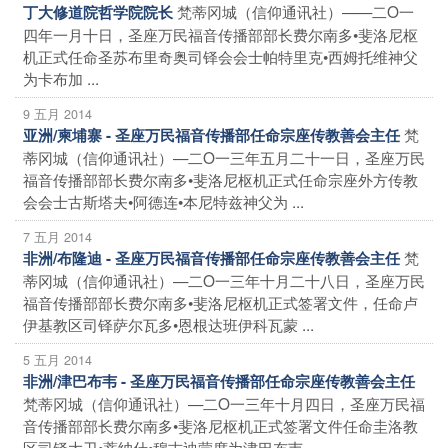
梵蒂冈城（信仰通讯社）——二O一
丁大修道院哲学院院长
四年一月十日，圣座万民福音传播部部长费尔南多•斐洛尼枢
机正式任命圣苏布里奇奥司铎会会士帕特里克•西姆托维神父
为卡布加 ...
9 五月 2014
梵
亚洲/柬埔寨 - 圣座万民福音传播部任命宗座传教善会主任
蒂冈城（信仰通讯社）—二O一三年五月二十一日，圣座万民
福音传播部部长费尔南多•斐洛尼枢机正式任命宗座外方传教
会会士古斯塔夫•阿德连•本尼特兹神父为 ...
7 五月 2014
梵
非洲/布隆迪 - 圣座万民福音传播部任命宗座传教善会主任
蒂冈城（信仰通讯社）—二O一三年十月二十八日，圣座万民
福音传播部部长费尔南多•斐洛尼枢机正式签署文件，任命卢
伊基教区司铎萨尔瓦多•恩根达班伊科瓦蒙 ...
5 五月 2014
非洲/津巴布韦 - 圣座万民福音传播部任命宗座传教善会主任
梵蒂冈城（信仰通讯社）—二O一三年十月四日，圣座万民福
音传播部部长费尔南多•斐洛尼枢机正式签署文件任命圭洛教
区司铎大卫•蒂纳什•穆古迪蒙席为津巴布韦 ...