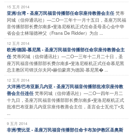
15 五月 2014
梵蒂
亚洲/台湾 - 圣座万民福音传播部任命宗座传教善会主任
冈城（信仰通讯社）—二O一三年十一月十五日，圣座万民福
音传播部部长费尔南多•斐洛尼枢机正式任命圣母圣心会中华
省会会士林瑞德神父（Frans De Ridder）为台 ...
12 五月 2014
欧洲/德国-慕尼黑 - 圣座万民福音传播部任命宗座传教善会主
梵蒂冈城（信仰通讯社）—二O一三年十二月二十日，圣
任
座万民福音传播部部长费尔南多•斐洛尼枢机正式任命慕尼黑
总主教区司铎沃尔夫冈•赫伯蒙席为德国-慕尼黑� ...
12 五月 2014
大洋洲/巴布亚新几内亚 - 圣座万民福音传播部批准宗座传教
梵蒂冈城（信仰通讯社）—二O一四年一月二
善会主任连任
十九日，圣座万民福音传播部部长费尔南多•斐洛尼枢机正式
批准巴布亚新几内亚宗座传教善会主任，圣言会士瓦伦丁•戈
...
9 五月 2014
非洲/赞比亚 - 圣座万民福音传播部任命卡布加伊教区圣奥斯