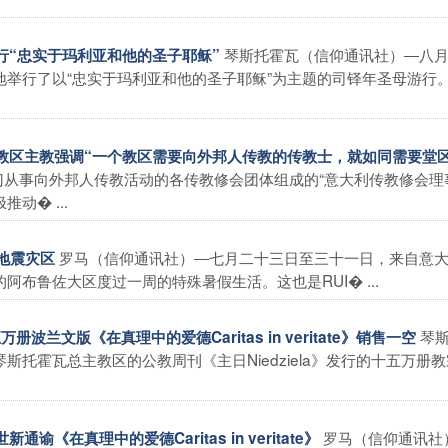
琴斯托霍瓦（信仰通讯社）―八
游行“忠实于玛利亚和他的圣子耶稣”
举行了以“忠实于玛利亚和他的圣子耶稣”为主题的司铎年圣母游行
内各教区主教强调“一个教区需要向外邦人传教的传教士，就如同需要堂
门从事向外邦人传教活动的各传教修会团体组成的“意大利传教修会理
动� ...
罗马（信仰通讯社）―七月二十三日至三十一日，来自意
佐地震灾区
布鲁佐大区度过一周的特殊暑假生活。这也是RUI� ...
琴
万册波兰文版《在真理中的爱德Caritas in veritate》销售一空
托霍瓦总主教区的公教周刊《主日Niedziela》发行的十五万册
罗马（信仰通讯社
《在真理中的爱德Caritas in veritate》