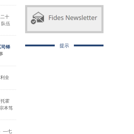
月二十
。队伍
提示
区司铎
事
大利全
斯托霍
教宗本笃
）―七