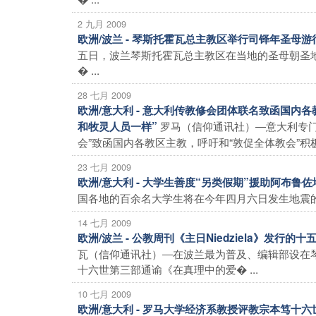
2 九月 2009
欧洲/波兰 - 琴斯托霍瓦总主教区举行司铎年圣母
五日，波兰琴斯托霍瓦总主教区在当地的圣母朝圣地
� ...
28 七月 2009
欧洲/意大利 - 意大利传教修会团体联名致函国
罗马（信仰通讯社）―意大利专
和牧灵人员一样”
会”致函国内各教区主教，呼吁和“敦促全体教会”积极推
23 七月 2009
欧洲/意大利 - 大学生善度“另类假期”援助阿布鲁
国各地的百余名大学生将在今年四月六日发生地震的阿
14 七月 2009
欧洲/波兰 - 公教周刊《主日Niedziela》发行的十五
瓦（信仰通讯社）―在波兰最为普及、编辑部设在琴斯
十六世第三部通谕《在真理中的爱� ...
10 七月 2009
欧洲/意大利 - 罗马大学经济系教授评教宗本笃十六世新通谕