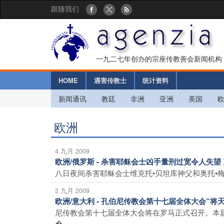
跟随我们
一九二七年创办的宗座传教善会新闻机构
HOME
遇害传教士
统计资料
新闻通讯
教廷
非洲
亚洲
美国
欧洲
4 九月 2009
欧洲/俄罗斯 - 杀害耶稣会士凶手量刑过宽令人失望
八日夜间杀害耶稣会士维克托•贝坦库神父和奥托•梅斯
3 九月 2009
欧洲/意大利 - 孔伯尼传教会第十七届全体大会“
尼传教会第十七届全体大会将在罗马正式召开。本届
� ...