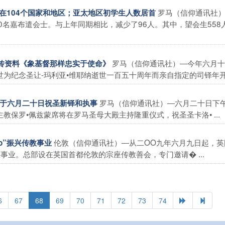
罗马（信仰通讯社
活跃在104个国家和地区；亚太地区初学生人数居首
90名嘉布遣会士。与上年同期相比，减少了96人。其中，望会生558
罗马（信仰通讯社）―今年六月十
宣传资料《象基督那样忠实于使命》
纪念圣让-玛利亚•维耶纳逝世一百五十周年而亲自指定的司铎年开� 
罗马（信仰通讯社）―六月二十日下
会将于六月二十日祝圣新铎和执事
保罗•佩兹蒙席将在罗马圣母大殿主持隆重仪式，祝圣圣卡洛• ...
伦敦（信仰通讯社）―从二OO九年六月九日起，英
io”振兴传教事业
传教事业。总部设在英国首都伦敦的宗座传教善会，专门邀请� ...
6
67
68
69
70
71
72
73
74