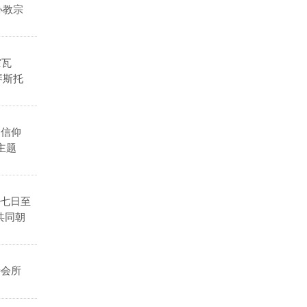
办教宗
霍瓦
琴斯托
（信仰
主题
七日至
共同朝
善会所