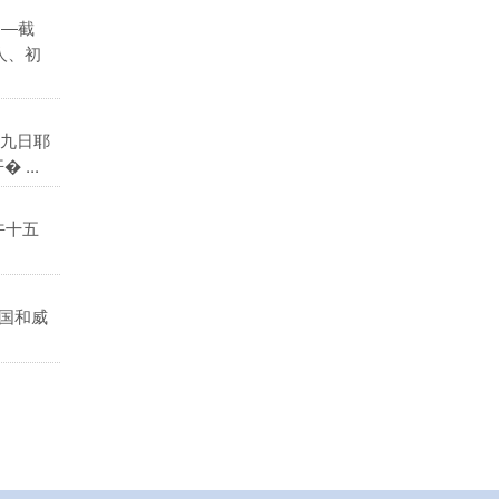
）―截
人、初
九日耶
...
午十五
国和威