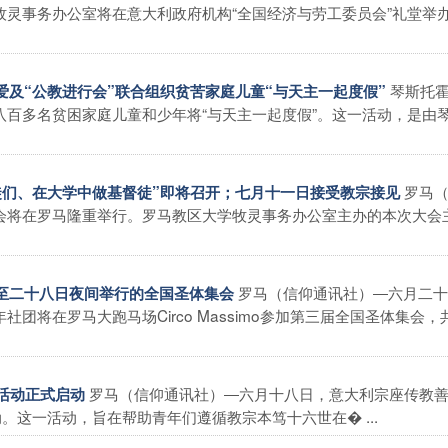
灵事务办公室将在意大利政府机构“全国经济与劳工委员会”礼堂举
琴斯托
明爱及“公教进行会”联合组织贫苦家庭儿童“与天主一起度假”
百多名贫困家庭儿童和少年将“与天主一起度假”。这一活动，是由
罗马
门徒们、在大学中做基督徒”即将召开；七月十一日接受教宗接见
会将在罗马隆重举行。罗马教区大学牧灵事务办公室主办的本次大会
罗马（信仰通讯社）―六月二十
日至二十八日夜间举行的全国圣体集会
将在罗马大跑马场Circo Massimo参加第三届全国圣体集会，
罗马（信仰通讯社）―六月十八日，意大利宗座传教
末活动正式启动
。这一活动，旨在帮助青年们遵循教宗本笃十六世在� ...