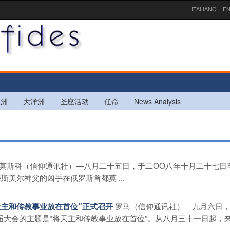
ITALIANO
EN
欧洲
大洋洲
圣座活动
任命
News Analysis
莫斯科（信仰通讯社）―八月二十五日，于二OO八年十月二十七日
美尔神父的凶手在俄罗斯首都莫 ...
罗马（信仰通讯社）―九月六日
将天主和传教事业放在首位”正式召开
大会的主题是“将天主和传教事业放在首位”。从八月三十一日起，