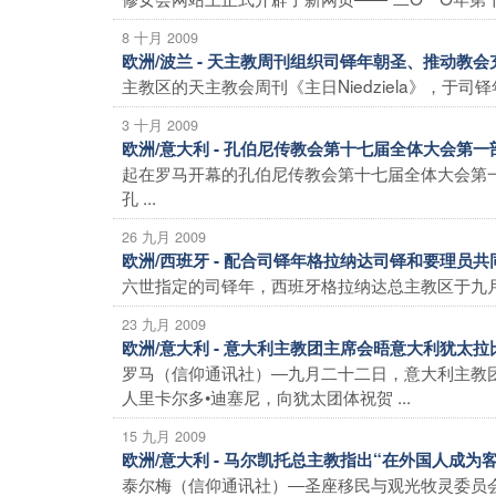
8 十月 2009
欧洲/波兰 - 天主教周刊组织司铎年朝圣、推动教
主教区的天主教会周刊《主日Niedziela》，于
3 十月 2009
欧洲/意大利 - 孔伯尼传教会第十七届全体大会第
起在罗马开幕的孔伯尼传教会第十七届全体大会第
孔 ...
26 九月 2009
欧洲/西班牙 - 配合司铎年格拉纳达司铎和要理员共
六世指定的司铎年，西班牙格拉纳达总主教区于九月
23 九月 2009
欧洲/意大利 - 意大利主教团主席会晤意大利犹太
罗马（信仰通讯社）―九月二十二日，意大利主教
人里卡尔多•迪塞尼，向犹太团体祝贺 ...
15 九月 2009
欧洲/意大利 - 马尔凯托总主教指出“在外国人成
泰尔梅（信仰通讯社）―圣座移民与观光牧灵委员会