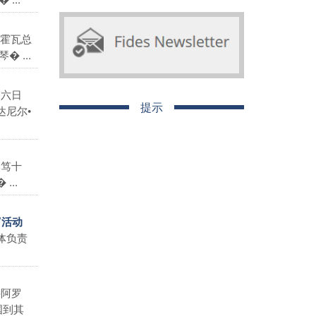
霍瓦总
 ...
月六日
提示
尼尔•
本笃十
..
”活动
体负责
科阿罗
国到其