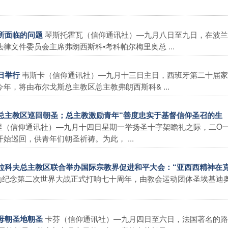
琴斯托霍瓦（信仰通讯社）―九月八日至九日，在波兰
中所面临的问题
文件委员会主席弗朗西斯科•考科帕尔梅里奥总 ...
韦斯卡（信仰通讯社）―九月十三日主日，西班牙第二十届家
日举行
，将由布尔戈斯总主教区总主教弗朗西斯科& ...
德里总主教区巡回朝圣；总主教激励青年“善度忠实于基督信仰圣召的生
里（信仰通讯社）―九月十四日星期一举扬圣十字架瞻礼之际，二O
巡回，供青年们朝圣祈祷。为此， ...
与克拉科夫总主教区联合举办国际宗教界促进和平大会：“亚西西精神在
为纪念第二次世界大战正式打响七十周年，由教会运动团体圣埃基迪
卡芬（信仰通讯社）―九月四日至六日，法国著名的路
圣母朝圣地朝圣