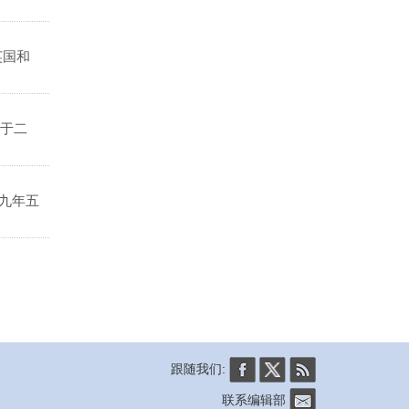
英国和
于二
九年五
跟随我们:
联系编辑部