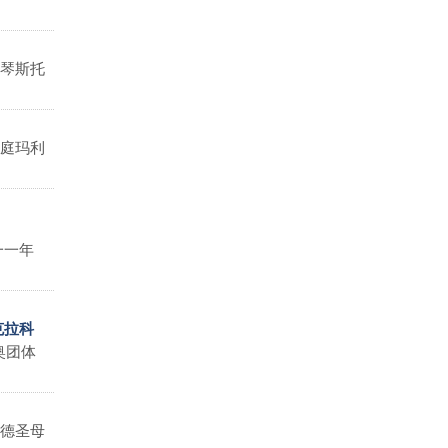
琴斯托
庭玛利
一一年
克拉科
奥团体
德圣母