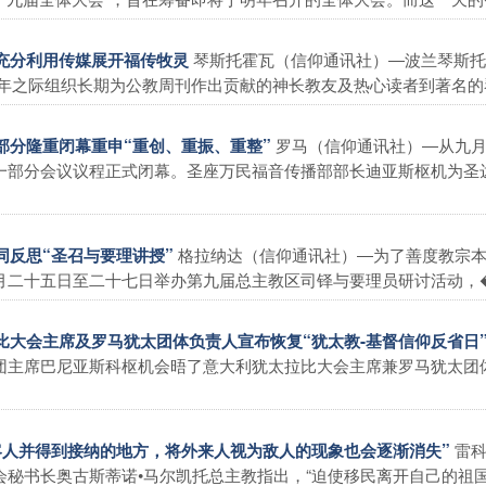
琴斯托霍瓦（信仰通讯社）―波兰琴斯托
会充分利用传媒展开福传牧灵
司铎年之际组织长期为公教周刊作出贡献的神长教友及热心读者到著名的琴�
罗马（信仰通讯社）―从九
一部分隆重闭幕重申“重创、重振、重整”
一部分会议议程正式闭幕。圣座万民福音传播部部长迪亚斯枢机为圣达
格拉纳达（信仰通讯社）―为了善度教宗
同反思“圣召与要理讲授”
二十五日至二十七日举办第九届总主教区司铎与要理员研讨活动，� .
拉比大会主席及罗马犹太团体负责人宣布恢复“犹太教-基督信仰反省日
团主席巴尼亚斯科枢机会晤了意大利犹太拉比大会主席兼罗马犹太团
雷
为客人并得到接纳的地方，将外来人视为敌人的现象也会逐渐消失”
秘书长奥古斯蒂诺•马尔凯托总主教指出，“迫使移民离开自己的祖