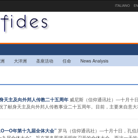
ITALIANO
EN
欧洲
大洋洲
圣座活动
任命
News Analysis
威尼斯（信仰通讯社）―十月十
祝献身天主及向外邦人传教二十五周年
庆祝了献身天主及向外邦人传教事业二十五周年。目前，主要来自意大
罗马（信仰通讯社）―十月十日，孔伯
二O一O年第十九届全体大会”
九届全体大会”，旨在筹备即将于明年召开的全体大会。而这一天的� 