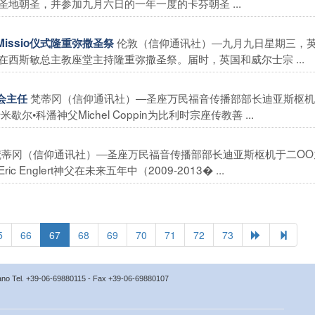
地朝圣，并参加九月六日的一年一度的卡芬朝圣 ...
伦敦（信仰通讯社）―九月九日星期三，
issio仪式隆重弥撒圣祭
西斯敏总主教座堂主持隆重弥撒圣祭。届时，英国和威尔士宗 ...
梵蒂冈（信仰通讯社）―圣座万民福音传播部部长迪亚斯枢机
会主任
科潘神父Michel Coppin为比利时宗座传教善 ...
梵蒂冈（信仰通讯社）―圣座万民福音传播部部长迪亚斯枢机于二OO
nglert神父在未来五年中（2009-2013� ...
5
66
67
68
69
70
71
72
73
icano Tel. +39-06-69880115 - Fax +39-06-69880107