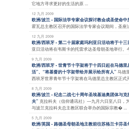
它地方寻求更好的生活的原 ...
12 九月 2009
欧洲/波兰 - 国际法学专家会议探讨教会成圣使命
霍瓦总主教区召开的国际法学专家会议期间，圣座法律
12 九月 2009
欧洲/西班牙 - 第二十届家庭玛利亚日活动将于十三
亚日活动将在韦斯卡的托雷求达圣母朝圣地举行。今年
9 九月 2009
欧洲/西班牙 - 世青节十字架将于十四日起在马
马德
活”、“将基督的十字架带给并展示给所有人”
西班牙世界青年节十字架将在马德里总主教区正式开始
8 九月 2009
欧洲/波兰 - 纪念二战七十周年圣埃基迪奥团体
克拉科夫（信仰通讯社）―九月六日至八日，
夫”
与波兰克拉科夫总主教区联合举办的国际宗教� ...
5 九月 2009
欧洲/英国 - 路德圣母朝圣地主教前往苏格兰卡芬