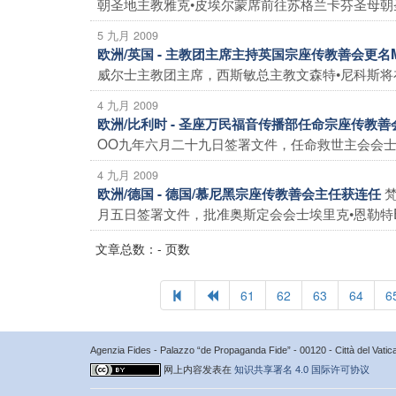
朝圣地主教雅克•皮埃尔蒙席前往苏格兰卡芬圣母朝圣
5 九月 2009
欧洲/英国 - 主教团主席主持英国宗座传教善会更名M
威尔士主教团主席，西斯敏总主教文森特•尼科斯将在
4 九月 2009
欧洲/比利时 - 圣座万民福音传播部任命宗座传教善
OO九年六月二十九日签署文件，任命救世主会会士米歇尔•
4 九月 2009
欧洲/德国 - 德国/慕尼黑宗座传教善会主任获连任
月五日签署文件，批准奥斯定会会士埃里克•恩勒特Eric E
文章总数：- 页数
61
62
63
64
6
Agenzia Fides - Palazzo “de Propaganda Fide” - 00120 - Città del Vat
网上内容发表在
知识共享署名 4.0 国际许可协议