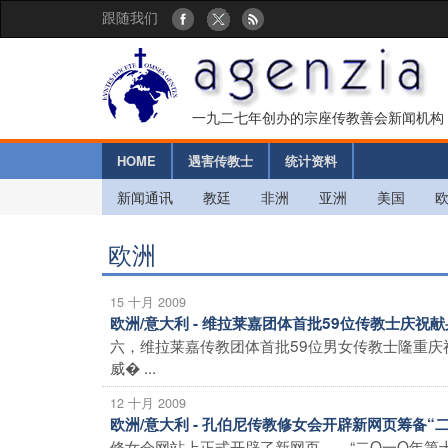
跟随我们
一九二七年创办的宗座传教善会新闻机构
HOME
遇害传教士
统计资料
新闻通讯
教廷
非洲
亚洲
美国
欧洲
15 十月 2009
欧洲/意大利 - 维拉莱嘉团体首批59位传教士庆
六，维拉莱嘉传教团体首批59位男女传教士隆重
威� ...
12 十月 2009
欧洲/意大利 - 孔伯尼传教修女会开辟新网页筹备“
修女会网站上正式开辟了新网页――“二O一O年第十