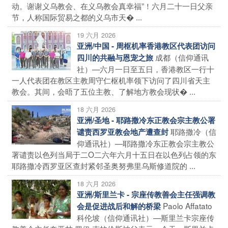
动。谢谢义乌教会、在义乌教会真幸福”！六月二十一日父亲
节，人称国际贸易之都的义乌市天� ...
19 六月 2026
亚洲/中国 - 周枢机率香港教区代表团访问
成都（信仰通讯
四川的共融与恩宠之旅
社）—六月一日至五日，香港教区一行十
一人代表团在教区主教周守仁枢机率领下访问了四川省天主
教会。其间，会晤了五位主教、了解地方教会现状� ...
18 六月 2026
亚洲/圣地 - 耶路撒冷东正教会宗主教公署
耶路撒冷（信
谴责西罗亚教会地产遭查封
仰通讯社）—耶路撒冷东正教会宗主教公
署谴责以色列当局于二O二六年六月十五日在以色列占领的东
耶路撒冷西罗亚区查封紧邻圣奥努弗里乌斯修道院的 ...
18 六月 2026
亚洲/斯里兰卡 - 宗座传教善会主任强调教
Paolo Affatato
会是促进战后和解的桥梁
科伦坡（信仰通讯社）—斯里兰卡宗座传