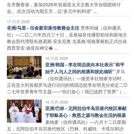
生齐聚香港，参加2026年首届亚太天主教大学合唱团研讨
会。 此次活动为期五天，以“多元中的和谐” ...
17 六月 2026
梵蒂冈城（信仰通讯
非洲/马里 - 任命新宗座传教善会主任
社）—二O二六年四月三十日，圣座福音传播部初传和新地方
教会部代理部长路易斯·安东尼奥·戈基姆·塔格莱枢机正式任命
西普里安·迪亚拉神父� ...
16 六月 2026
亚洲/韩国 - 李在明总统向本社表示“和平
罗马
始于人与人之间的相遇和彼此倾听”
（信仰通讯社）—接受本社独家专访时，
正在意大利首都罗马进行访问的韩国总统李在明充分肯定二O
二七年世界青年节主题——“你们放心！我已战胜了世界”（ ...
16 六月 2026
亚洲/巴林 - 北阿拉伯半岛宗座代牧区奉献
于耶稣圣心：救恩之源与教会生活的根基
麦纳麦（信仰通讯社）—六月十二日星期
五，北阿拉伯半岛宗座代牧区（巴林、科威特、卡塔尔和沙