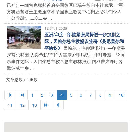
讯社）—缅甸克耶邦首府垒固教区巴瑞主教向本社表示，“军
方将基督君王主教座堂和垒固教区牧灵中心归还给我们令人
十分欣慰”。二O二� ...
12 六月 2026
亚洲/印度 - 部族紧张局势进一步加剧之
际，因帕尔总主教提议签署《曼尼普尔和
因帕尔（信仰通讯社）—印度曼
平协议》
尼普尔邦因“人质危机”而陷入高度紧张局势、并引发新一轮屠
杀事件之际，因帕尔总主教区总主教林努斯·内利蒙席呼吁各
派达成一� ...
文章总数：- 页数
1
2
3
4
5
6
7
8
9
10
11
12
13