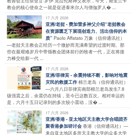
教善会主任奈亚甘·罗伊·克拉伦斯神父表示，今天，斯里兰卡
教会的核心使命之一就是促进泰米尔人与僧伽罗人� ...
17 六月 2026
亚洲/老挝 - 费加雷多神父介绍“老挝教会
在资源匮乏下展现创造力、活出信仰的本
Paolo Affatato 万象（信仰通讯社）
质”
—老挝天主教会正经历一个微妙而充满希望的过渡时期。那
些在最艰难岁月中带领教会团体前行的牧者一代，正在将接
力棒交给新一代 ...
17 六月 2026
亚洲/菲律宾 - 余震持续不断，影响对地震
棉兰老岛（信仰通讯社）
灾民的救援工作
—六月八日菲律宾南部棉兰老岛发生7.8
级强震之后，余震仍在持续，至今已达数百次。相对幸运的
是，六月十五日记录到的多次较小震动，没� ...
17 六月 2026
亚洲/香港 - 亚太地区天主教大学合唱团齐
香港（信仰通讯社）—
聚香港参加研讨会
来自亚太地区多所天主教大学的众多大学