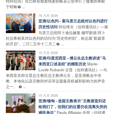
特阿拉伯）在巴林首都麦纳麦耶稣圣心堂举行了隆重的奉献
于耶稣� ...
16 六月 2026
亚洲/以色列 - 索马里兰总统对以色列进行
特拉维夫（信仰通讯社）—索
历史性访问
马里兰总统阿卜迪拉赫曼·穆罕默德·阿卜
杜拉希称其对以色列的访问为“历史性时刻”，标志着“新篇章
的开启”。二O二五年十二月二� ...
15 六月 2026
亚洲/印度尼西亚 - 傅云生总主教讲述“马
Marie-
来西亚口述圣经”的精彩历史
Lucile Kubacki 古晋（信仰通讯社）—马
来西亚东部古晋总主教区总主教傅云生，是亚洲教会中传
教、本地化以及宗教间对话等议题最具权威和影响力的声音
之一。 � ...
15 六月 2026
亚洲/缅甸 - 垒固主教表示“主教座堂归还
给我们了，但我们的位置仍在流离失所的
Paolo Affatato 垒固（信仰通
难民身边”