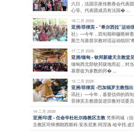
六日，法国宗座传教善会代表团
心等。代表团成员有法国� ...
18 二月 2026
亚洲/菲律宾 - “希尔西拉”
社）—今年，四旬期和穆斯林斋
斯兰与基督宗教对话运动组织“希尔西
17 二月 2026
亚洲/缅甸 - 钦邦新建天主教
缅甸西北部钦邦拔地而起，对当
基督徒为多数的邦� ...
16 二月 2026
亚洲/菲律宾 -巴加福罗主教
讯社）—今年，基督信仰的四旬
菲律宾主教团促进宗教对话委员会
14 二月 2026
梵蒂冈城（信
亚洲/印度 - 任命辛杜杜尔格教区主教
主教区司铎弗朗西斯科·安东尼奥·阿涅洛·哈辛托·皮涅