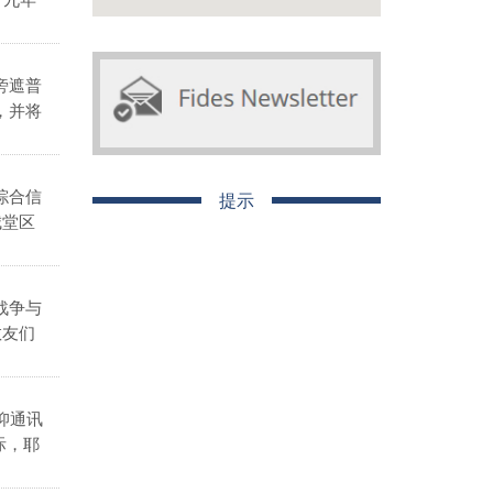
旁遮普
，并将
综合信
提示
城堂区
战争与
教友们
仰通讯
际，耶