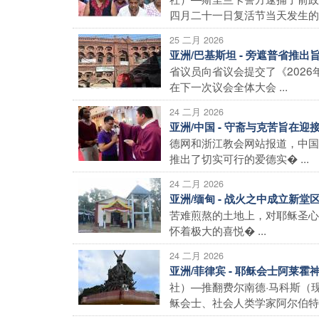
四月二十一日复活节当天发生的基
25 二月 2026
亚洲/巴基斯坦 - 旁遮普省推
省议员向省议会提交了《202
在下一次议会全体大会 ...
24 二月 2026
亚洲/中国 - 守斋与克苦旨在
德网和浙江教会网站报道，中国
推出了切实可行的爱德实� ...
24 二月 2026
亚洲/缅甸 - 战火之中成立新
苦难煎熬的土地上，对耶稣圣心
怀着极大的喜悦� ...
24 二月 2026
亚洲/菲律宾 - 耶稣会士阿莱
社）—推翻费尔南德·马科斯（
稣会士、社会人类学家阿尔伯特·阿