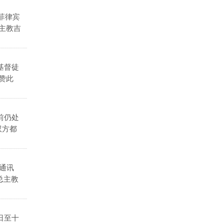
菲律宾
主教吉
基督徒
赞此
前仍处
双方都
通讯
总主教
日至十