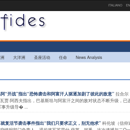
ITALIANO
EN
欧洲
大洋洲
圣座活动
任命
News Analysis
拉合尔
就巴阿“开战”指出“恐怖袭击和阿富汗人驱逐加剧了彼此的敌意”
瓦贾·阿西夫指出，巴基斯坦与阿富汗之间的敌对状态不断升级，已进
升级导� ...
科伦坡（信仰
父再就复活节袭击事件指出“我们只要求正义，别无他求”
府情报部门负责人，退役将军苏雷什·萨莱。据悉，这次逮捕与二O