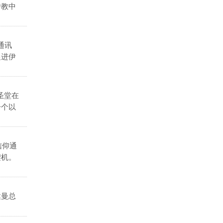
传教中
通讯
促进伊
圣堂在
一个以
信仰通
契机。
达曼总