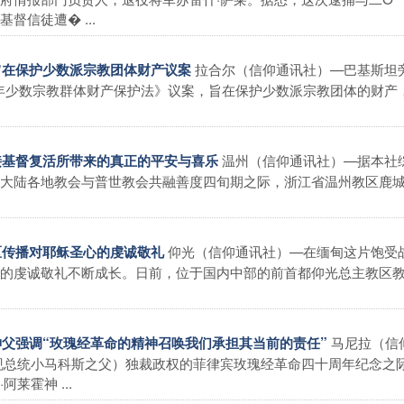
督信徒遭� ...
拉合尔（信仰通讯社）—巴基斯坦
出旨在保护少数派宗教团体财产议案
6年少数宗教群体财产保护法》议案，旨在保护少数派宗教团体的财产
温州（信仰通讯社）—据本社
迎接基督复活所带来的真正的平安与喜乐
大陆各地教会与普世教会共融善度四旬期之际，浙江省温州教区鹿
仰光（信仰通讯社）—在缅甸这片饱受
堂区传播对耶稣圣心的虔诚敬礼
的虔诚敬礼不断成长。日前，位于国内中部的前首都仰光总主教区
马尼拉（信
霍神父强调“玫瑰经革命的精神召唤我们承担其当前的责任”
现总统小马科斯之父）独裁政权的菲律宾玫瑰经革命四十周年纪念之
莱霍神 ...