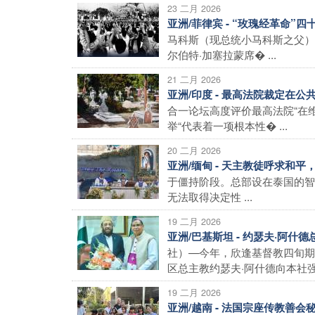
23 二月 2026
亚洲/菲律宾 - “玫瑰经革命”
马科斯（现总统小马科斯之父）
尔伯特·加塞拉蒙席� ...
21 二月 2026
亚洲/印度 - 最高法院裁定在
合一论坛高度评价最高法院“在
举“代表着一项根本性� ...
20 二月 2026
亚洲/缅甸 - 天主教徒呼求和
于僵持阶段。总部设在泰国的智
无法取得决定性 ...
19 二月 2026
亚洲/巴基斯坦 - 约瑟夫·阿
社）—今年，欣逢基督教四旬期
区总主教约瑟夫·阿什德向本社强调
19 二月 2026
亚洲/越南 - 法国宗座传教善