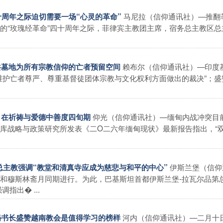
马尼拉（信仰通讯社）—推翻
四十周年之际迫切需要一场“心灵的革命”
的“玫瑰经革命”四十周年之际，菲律宾主教团主席，宿务总主教区总
赖布尔（信仰通讯社）—印度
公共墓地为所有宗教信仰的亡者预留空间
维护亡者尊严、尊重基督徒团体宗教与文化权利方面做出的裁决”；盛
仰光（信仰通讯社）—缅甸内战冲突目
平，在祈祷与爱德中善度四旬期
库战略与政策研究所发表《二O二六年缅甸现状》最新报告指出，“
伊斯兰堡（信仰
什德总主教强调“教堂和清真寺应成为慈悲与和平的中心”
和穆斯林斋月同期进行。为此，巴基斯坦首都伊斯兰堡-拉瓦尔品第
指出� ...
河内（信仰通讯社）—二月十
会秘书长盛赞越南教会是值得学习的榜样