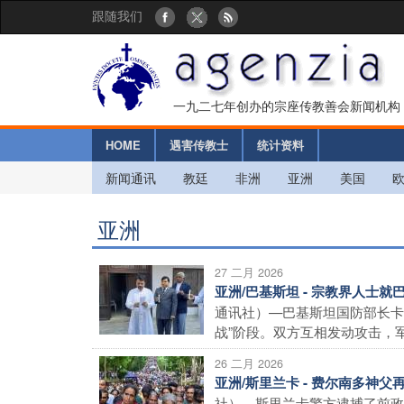
跟随我们
一九二七年创办的宗座传教善会新闻机构
HOME
遇害传教士
统计资料
新闻通讯
教廷
非洲
亚洲
美国
亚洲
27 二月 2026
亚洲/巴基斯坦 - 宗教界人士
通讯社）—巴基斯坦国防部长卡
战”阶段。双方互相发动攻击，军事
26 二月 2026
亚洲/斯里兰卡 - 费尔南多神
社）—斯里兰卡警方逮捕了前政