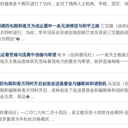
对越南多个教区进行了访问，走访了残障人士机构、学校、堂区、
三宝颜（信仰
运动强调四旬期和斋月为信众重申一条兄弟情谊与和平之路
月同时进行。为此，常年活跃在菲律宾南部棉兰老岛首府三宝颜的
拉”� ...
哈卡（信仰通讯社）—一座天主教新
堂见证着苦难与流离中信德与希望
地天主教会团体而言意味着强有力的重生与希望。钦邦是缅甸唯一
马尼拉（
指出四旬期和斋月同时开启创造促进基督徒与穆斯林和谐契机
期和穆斯林斋月同时开启，堪称创造了促进基督徒和穆斯林和谐的
主席、基达� ...
仰通讯社）—二O二六年二月十四日，圣父教宗良十四世任命果阿-
罗蒙席为辛杜杜尔格教区 ...