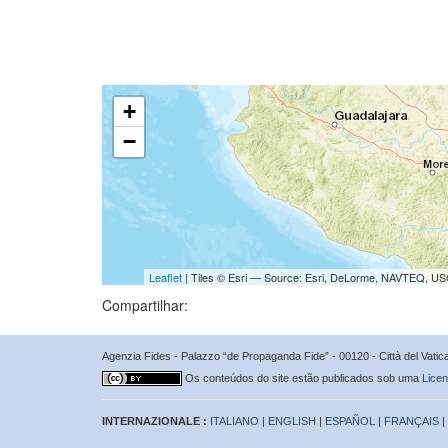
+
−
Leaflet
| Tiles © Esri — Source: Esri, DeLorme, NAVTEQ, USG
Compartilhar:
Agenzia Fides - Palazzo “de Propaganda Fide” - 00120 - Città del Vat
Os conteúdos do site estão publicados sob uma
Licen
INTERNAZIONALE :
ITALIANO
|
ENGLISH
|
ESPAÑOL
|
FRANÇAIS
|