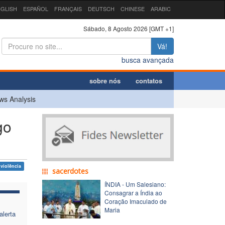
GLISH
ESPAÑOL
FRANÇAIS
DEUTSCH
CHINESE
ARABIC
Sábado, 8 Agosto 2026 [GMT +1]
Vá!
busca avançada
sobre nós
contatos
ws Analysis
go
violência
sacerdotes
ÍNDIA - Um Salesiano:
Consagrar a Índia ao
Coração Imaculado de
Maria
alerta