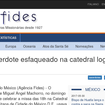
ITALIANO
EN
ras Missionárias desde 1927
TATÍSTICAS
Europa
Oceania
Atos da Santa Sé
Nomeações
Ne
dote esfaqueado na catedral lo
sacerdotes
o México (Agência Fides) - O
MÉXICO
te Miguel Angel Machorro, no domingo
2017-05-30
e celebrar a missa das 18h na Catedral
Bispo de Huatla lança o 
itana de Cidade do México D.F., usava
contra a seca na Sierra