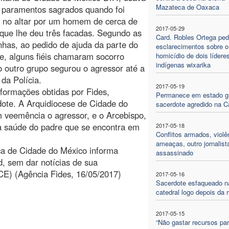
Mazateca de Oaxaca
 paramentos sagrados quando foi
 no altar por um homem de cerca de
2017-05-29
que lhe deu três facadas. Segundo as
Card. Robles Ortega pe
has, ao pedido de ajuda da parte do
esclarecimentos sobre o
e, alguns fiéis chamaram socorro
homicídio de dois lídere
indígenas wixarika
 outro grupo segurou o agressor até a
da Polícia.
2017-05-19
formações obtidas por Fides,
Permanece em estado g
dote. A Arquidiocese de Cidade do
sacerdote agredido na C
veemência o agressor, e o Arcebispo,
la saúde do padre que se encontra em
2017-05-18
Conflitos armados, violê
ameaças, outro jornalist
nça de Cidade do México informa
assassinado
, sem dar notícias de sua
CE) (Agência Fides, 16/05/2017)
2017-05-16
Sacerdote esfaqueado n
catedral logo depois da 
2017-05-15
“Não gastar recursos pa