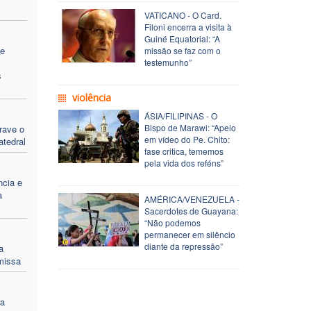
VATICANO - O Card.
Filoni encerra a visita à
Guiné Equatorial: “A
de
missão se faz com o
testemunho”
s
violência
ÁSIA/FILIPINAS - O
Bispo de Marawi: “Apelo
rave o
em vídeo do Pe. Chito:
atedral
fase critica, tememos
pela vida dos reféns”
ncia e
a
AMÉRICA/VENEZUELA -
Sacerdotes de Guayana:
“Não podemos
permanecer em silêncio
diante da repressão”
a
missa
ra