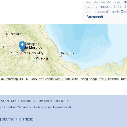
campanhas políticas, m
para as necessidades d
comunidades”, pede Do
Arizmendi
S, Intermap, iPC, NRCAN, Esri Japan, METI, Esri China (Hong Kong), Esri (Thailand), To
icano Tel. +39-06-69880115 - Fax +39-06-69880107
ça Creative Commons - Atribuição 4.0 Internacional
 |
DEUTSCH
|
CHINESE
|