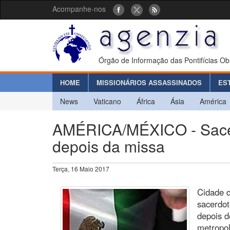
Acompanhe-nos
Órgão de Informação das Pontifícias Ob
HOME
MISSIONÁRIOS ASSASSINADOS
ES
News
Vaticano
África
Ásia
América
AMÉRICA/MÉXICO - Sacer
depois da missa
Terça, 16 Maio 2017
Cidade d
sacerdo
depois d
metropol