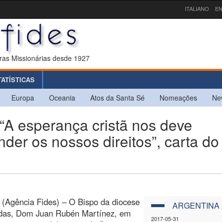
ITALIANO
EN
ras Missionárias desde 1927
TATÍSTICAS
Europa
Oceania
Atos da Santa Sé
Nomeações
Ne
 esperança cristã nos deve
nder os nossos direitos”, carta do
(Agência Fides) – O Bispo da diocese
ARGENTINA
das, Dom Juan Rubén Martínez, em
2017-05-31