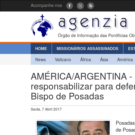
Acompanhe-nos
Órgão de Informação das Pontifícias Ob
HOME
MISSIONÁRIOS ASSASSINADOS
ES
News
Vaticano
África
Ásia
América
AMÉRICA/ARGENTINA - “A
responsabilizar para defe
Bispo de Posadas
Sexta, 7 Abril 2017
Posadas 
de Posa