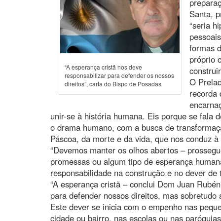
prepara
Santa, p
“seria h
pessoais
formas d
próprio
“A esperança cristã nos deve
construi
responsabilizar para defender os nossos
O Prelad
direitos”, carta do Bispo de Posadas
recorda 
encarnaç
unir-se à história humana. Eis porque se fala 
o drama humano, com a busca de transformaçã
Páscoa, da morte e da vida, que nos conduz à 
“Devemos manter os olhos abertos – prossegue 
promessas ou algum tipo de esperança humana 
responsabilidade na construção e no dever de 
“A esperança cristã – conclui Dom Juan Rubén
para defender nossos direitos, mas sobretudo
Este dever se inicia com o empenho nas peque
cidade ou bairro, nas escolas ou nas paróquias