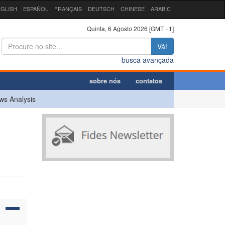
GLISH
ESPAÑOL
FRANÇAIS
DEUTSCH
CHINESE
ARABIC
Quinta, 6 Agosto 2026 [GMT +1]
Vá!
busca avançada
sobre nós
contatos
ws Analysis