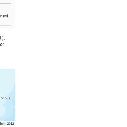
2 mil
T),
or
mTom, 2012