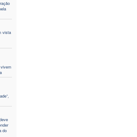
ração
pela
 vista
 vivem
a
ade”,
 deve
ender
a do