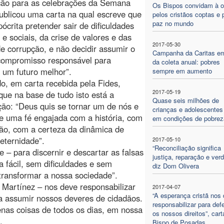
ção para as celebrações da Semana
Os Bispos convidam à o
ublicou uma carta na qual escreve que
pelos cristãos coptas e 
paz no mundo
ipócrita pretender sair de dificuldades
 e sociais, da crise de valores e das
2017-05-30
e corrupção, e não decidir assumir o
Campanha da Caritas em
 compromisso responsável para
da coleta anual: pobres
r um futuro melhor”.
sempre em aumento
o, em carta recebida pela Fides,
2017-05-19
que na base de tudo isto está a
Quase seis milhões de
ão: “Deus quis se tornar um de nós e
crianças e adolescentes
de uma fé engajada com a história, com
em condições de pobrez
o, com a certeza da dinâmica de
eternidade”.
2017-05-10
“Reconciliação significa
– para discernir e descartar as falsas
justiça, reparação e verd
fácil, sem dificuldades e sem
diz Dom Olivera
transformar a nossa sociedade”.
 Martínez – nos deve responsabilizar
2017-04-07
“A esperança cristã nos
 a assumir nossos deveres de cidadãos.
responsabilizar para def
nas coisas de todos os dias, em nossa
os nossos direitos”, cart
.
Bispo de Posadas