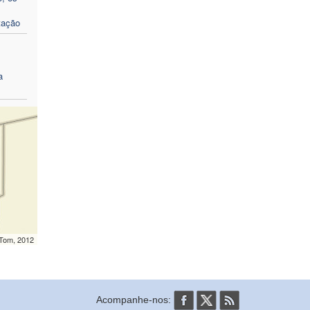
rtação
a
mTom, 2012
Acompanhe-nos: