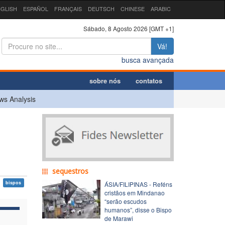
GLISH
ESPAÑOL
FRANÇAIS
DEUTSCH
CHINESE
ARABIC
Sábado, 8 Agosto 2026 [GMT +1]
Vá!
busca avançada
sobre nós
contatos
ws Analysis
sequestros
bispos
ÁSIA/FILIPINAS - Reféns
cristãos em Mindanao
“serão escudos
humanos”, disse o Bispo
de Marawi