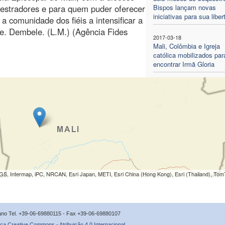
estradores e para quem puder oferecer
Bispos lançam novas
iniciativas para sua libe
 comunidade dos fiéis a intensificar a
 Pe. Dembele. (L.M.) (Agência Fides
2017-03-18
Mali, Colômbia e Igreja
católica mobilizados par
encontrar Irmã Gloria
S, Intermap, iPC, NRCAN, Esri Japan, METI, Esri China (Hong Kong), Esri (Thailand), To
icano Tel. +39-06-69880115 - Fax +39-06-69880107
ça Creative Commons - Atribuição 4.0 Internacional