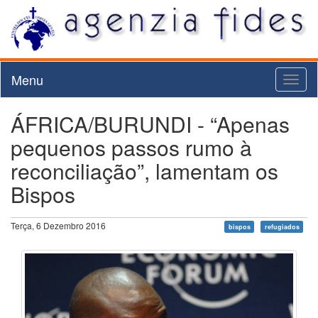
Menu
Toggl
naviga
ÁFRICA/BURUNDI - “Apenas
pequenos passos rumo à
reconciliação”, lamentam os
Bispos
Terça, 6 Dezembro 2016
bispos
refugiados