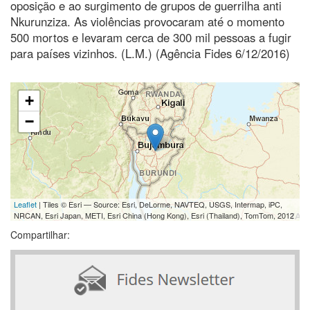
oposição e ao surgimento de grupos de guerrilha anti
Nkurunziza. As violências provocaram até o momento
500 mortos e levaram cerca de 300 mil pessoas a fugir
para países vizinhos. (L.M.) (Agência Fides 6/12/2016)
+
−
Leaflet
| Tiles © Esri — Source: Esri, DeLorme, NAVTEQ, USGS, Intermap, iPC,
NRCAN, Esri Japan, METI, Esri China (Hong Kong), Esri (Thailand), TomTom, 2012
Compartilhar: