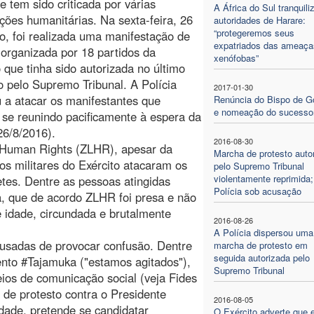
 tem sido criticada por várias
A África do Sul tranquili
ções humanitárias. Na sexta-feira, 26
autoridades de Harare:
“protegeremos seus
o, foi realizada uma manifestação de
expatriados das ameaça
 organizada por 18 partidos da
xenófobas”
 que tinha sido autorizada no último
pelo Supremo Tribunal. A Polícia
2017-01-30
a atacar os manifestantes que
Renúncia do Bispo de 
e nomeação do sucesso
se reunindo pacificamente à espera da
26/8/2016).
2016-08-30
Human Rights (ZLHR), apesar da
Marcha de protesto auto
os militares do Exército atacaram os
pelo Supremo Tribunal
violentamente reprimida;
tes. Dentre as pessoas atingidas
Polícia sob acusação
, que de acordo ZLHR foi presa e não
 idade, circundada e brutalmente
2016-08-26
A Polícia dispersou uma
cusadas de provocar confusão. Dentre
marcha de protesto em
seguida autorizada pelo
nto #Tajamuka ("estamos agitados"),
Supremo Tribunal
os de comunicação social (veja Fides
s de protesto contra o Presidente
2016-08-05
dade, pretende se candidatar
O Exército adverte que 