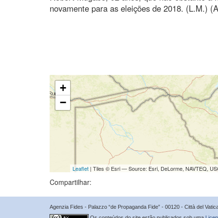
novamente para as eleições de 2018. (L.M.) (
+
−
Leaflet
| Tiles © Esri — Source: Esri, DeLorme, NAVTEQ, USG
Compartilhar:
Agenzia Fides - Palazzo “de Propaganda Fide” - 00120 - Città del Vat
Os conteúdos do site estão publicados sob uma
Licen