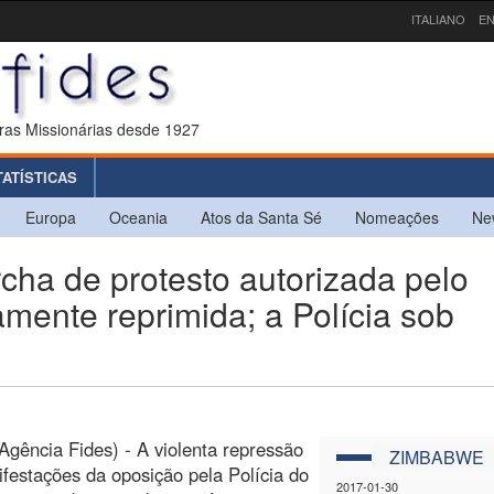
ITALIANO
EN
ras Missionárias desde 1927
TATÍSTICAS
Europa
Oceania
Atos da Santa Sé
Nomeações
Ne
a de protesto autorizada pelo
mente reprimida; a Polícia sob
Agência Fides) - A violenta repressão
ZIMBABWE
festações da oposição pela Polícia do
2017-01-30