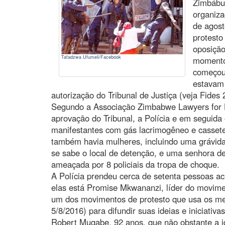
Zimbábue
organiza
de agost
protesto
oposição
Tafadzwa Ufumeli/Facebook
momento 
começou 
estavam 
autorização do Tribunal de Justiça (veja Fides 
Segundo a Associação Zimbabwe Lawyers for 
aprovação do Tribunal, a Polícia e em seguida 
manifestantes com gás lacrimogêneo e cassete
também havia mulheres, incluindo uma grávida
se sabe o local de detenção, e uma senhora de
ameaçada por 8 policiais da tropa de choque.
A Polícia prendeu cerca de setenta pessoas a
elas está Promise Mkwananzi, líder do movime
um dos movimentos de protesto que usa os mei
5/8/2016) para difundir suas ideias e iniciativa
Robert Mugabe, 92 anos, que não obstante a i