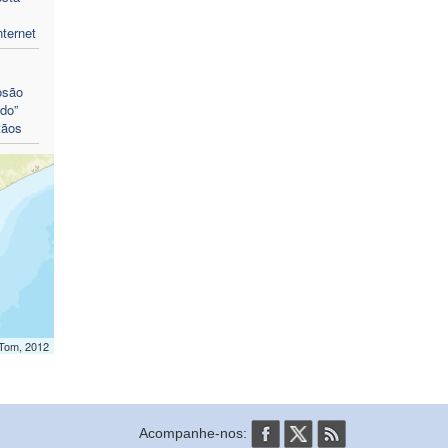
nternet
osão
do”
tãos
mTom, 2012
Acompanhe-nos: