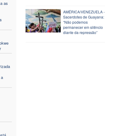
za as
AMÉRICA/VENEZUELA -
Sacerdotes de Guayana:
s
“Não podemos
permanecer em silêncio
diante da repressão”
Gokwe
r
rizada
 a
está