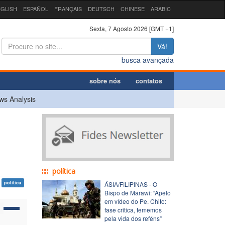
GLISH
ESPAÑOL
FRANÇAIS
DEUTSCH
CHINESE
ARABIC
Sexta, 7 Agosto 2026 [GMT +1]
Vá!
busca avançada
sobre nós
contatos
ws Analysis
política
política
ÁSIA/FILIPINAS - O
Bispo de Marawi: “Apelo
em vídeo do Pe. Chito:
fase critica, tememos
pela vida dos reféns”