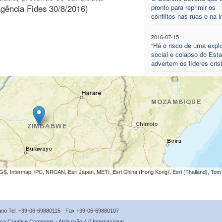
Agência Fides 30/8/2016)
pronto para reprimir os
conflitos nas ruas e na i
2016-07-15
“Há o risco de uma expl
social e colapso do Esta
advertem os líderes cris
S, Intermap, iPC, NRCAN, Esri Japan, METI, Esri China (Hong Kong), Esri (Thailand), To
icano Tel. +39-06-69880115 - Fax +39-06-69880107
ça Creative Commons - Atribuição 4.0 Internacional