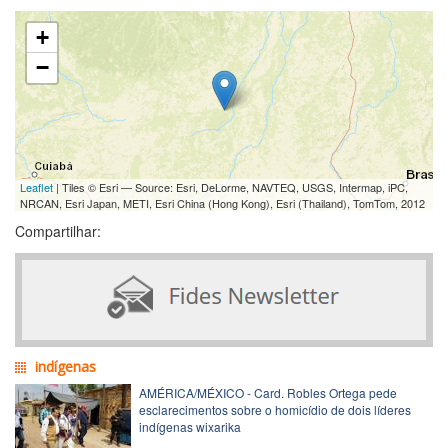
+
−
Leaflet
| Tiles © Esri — Source: Esri, DeLorme, NAVTEQ, USGS, Intermap, iPC,
NRCAN, Esri Japan, METI, Esri China (Hong Kong), Esri (Thailand), TomTom, 2012
Compartilhar:
indígenas
AMÉRICA/MÉXICO - Card. Robles Ortega pede
esclarecimentos sobre o homicídio de dois líderes
indígenas wixarika